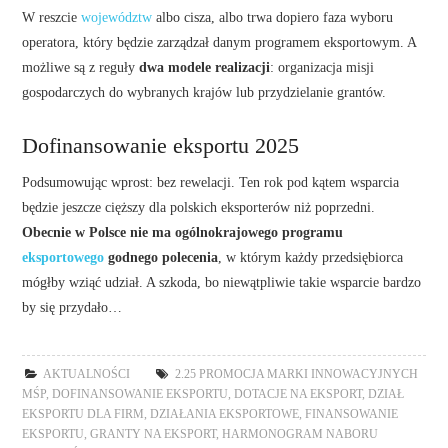
W reszcie
województw
albo cisza, albo trwa dopiero faza wyboru
operatora, który będzie zarządzał danym programem eksportowym. A
możliwe są z reguły
dwa modele realizacji
: organizacja misji
gospodarczych do wybranych krajów lub przydzielanie grantów.
Dofinansowanie eksportu 2025
Podsumowując wprost: bez rewelacji. Ten rok pod kątem wsparcia
będzie jeszcze cięższy dla polskich eksporterów niż poprzedni.
Obecnie w Polsce nie ma ogólnokrajowego programu
eksportowego
godnego polecenia
, w którym każdy przedsiębiorca
mógłby wziąć udział. A szkoda, bo niewątpliwie takie wsparcie bardzo
by się przydało…
AKTUALNOŚCI
2.25 PROMOCJA MARKI INNOWACYJNYCH
MŚP
,
DOFINANSOWANIE EKSPORTU
,
DOTACJE NA EKSPORT
,
DZIAŁ
EKSPORTU DLA FIRM
,
DZIAŁANIA EKSPORTOWE
,
FINANSOWANIE
EKSPORTU
,
GRANTY NA EKSPORT
,
HARMONOGRAM NABORU