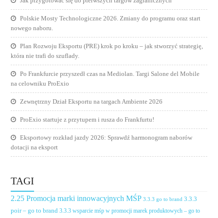
Jak przygotować się do pierwszych targów zagranicznych
Polskie Mosty Technologiczne 2026. Zmiany do programu oraz start
nowego naboru.
Plan Rozwoju Eksportu (PRE) krok po kroku – jak stworzyć strategię,
która nie trafi do szuflady.
Po Frankfurcie przyszedł czas na Mediolan. Targi Salone del Mobile
na celowniku ProExio
Zewnętrzny Dział Eksportu na targach Ambiente 2026
ProExio startuje z przytupem i rusza do Frankfurtu!
Eksportowy rozkład jazdy 2026: Sprawdź harmonogram naborów
dotacji na eksport
TAGI
2.25 Promocja marki innowacyjnych MŚP
3.3.3
3.3.3 go to brand
poir – go to brand
3.3.3 wsparcie mśp w promocji marek produktowych – go to