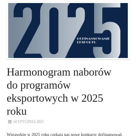
O NAS
NASZE USŁUGI
DORADZTWO
PLAN ROZWOJU EKSPORTU
Harmonogram naborów
PROEXIO
do programów
eksportowych w 2025
KONTAKT
roku
14 STYCZNIA 2025
Wprawdzie w 2025 roku czekają nas nowe konkursy dofinansowań,