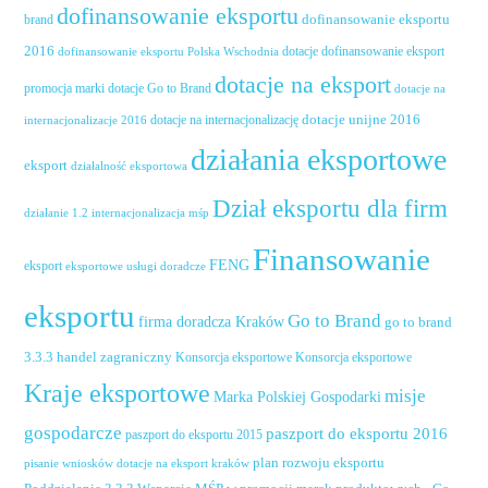
dofinansowanie eksportu
dofinansowanie eksportu
brand
2016
dotacje dofinansowanie eksport
dofinansowanie eksportu Polska Wschodnia
dotacje na eksport
promocja marki
dotacje Go to Brand
dotacje na
dotacje unijne 2016
dotacje na internacjonalizację
internacjonalizacje 2016
działania eksportowe
eksport
działalność eksportowa
Dział eksportu dla firm
działanie 1.2 internacjonalizacja mśp
Finansowanie
FENG
eksport
eksportowe usługi doradcze
eksportu
Go to Brand
firma doradcza Kraków
go to brand
handel zagraniczny
3.3.3
Konsorcja eksportowe
Konsorcja eksportowe
Kraje eksportowe
misje
Marka Polskiej Gospodarki
gospodarcze
paszport do eksportu 2016
paszport do eksportu 2015
plan rozwoju eksportu
pisanie wniosków dotacje na eksport kraków