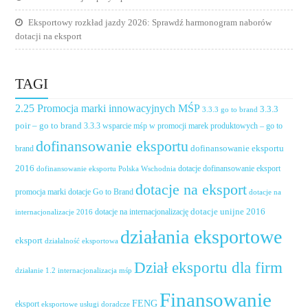
Eksportowy rozkład jazdy 2026: Sprawdź harmonogram naborów
dotacji na eksport
TAGI
2.25 Promocja marki innowacyjnych MŚP
3.3.3
3.3.3 go to brand
poir – go to brand
3.3.3 wsparcie mśp w promocji marek produktowych – go to
dofinansowanie eksportu
dofinansowanie eksportu
brand
2016
dotacje dofinansowanie eksport
dofinansowanie eksportu Polska Wschodnia
dotacje na eksport
promocja marki
dotacje Go to Brand
dotacje na
dotacje unijne 2016
dotacje na internacjonalizację
internacjonalizacje 2016
działania eksportowe
eksport
działalność eksportowa
Dział eksportu dla firm
działanie 1.2 internacjonalizacja mśp
Finansowanie
FENG
eksport
eksportowe usługi doradcze