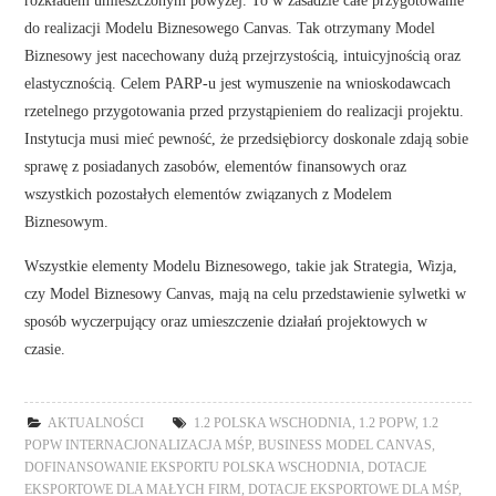
do realizacji Modelu Biznesowego Canvas. Tak otrzymany Model
Biznesowy jest nacechowany dużą przejrzystością, intuicyjnością oraz
elastycznością. Celem PARP-u jest wymuszenie na wnioskodawcach
rzetelnego przygotowania przed przystąpieniem do realizacji projektu.
Instytucja musi mieć pewność, że przedsiębiorcy doskonale zdają sobie
sprawę z posiadanych zasobów, elementów finansowych oraz
wszystkich pozostałych elementów związanych z Modelem
Biznesowym.
Wszystkie elementy Modelu Biznesowego, takie jak Strategia, Wizja,
czy Model Biznesowy Canvas, mają na celu przedstawienie sylwetki w
sposób wyczerpujący oraz umieszczenie działań projektowych w
czasie.
AKTUALNOŚCI
1.2 POLSKA WSCHODNIA
,
1.2 POPW
,
1.2
POPW INTERNACJONALIZACJA MŚP
,
BUSINESS MODEL CANVAS
,
DOFINANSOWANIE EKSPORTU POLSKA WSCHODNIA
,
DOTACJE
EKSPORTOWE DLA MAŁYCH FIRM
,
DOTACJE EKSPORTOWE DLA MŚP
,