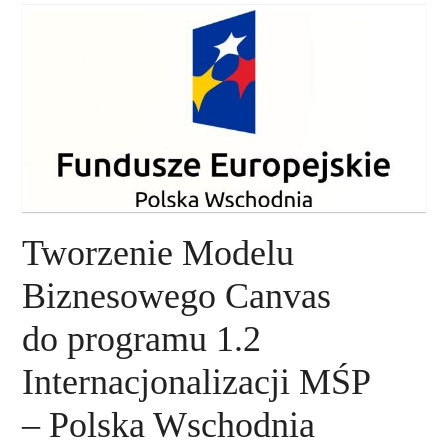
O NAS
NASZE USŁUGI
DORADZTWO
PLAN ROZWOJU EKSPORTU
Tworzenie Modelu
PROEXIO
Biznesowego Canvas
KONTAKT
do programu 1.2
Internacjonalizacji MŚP
– Polska Wschodnia