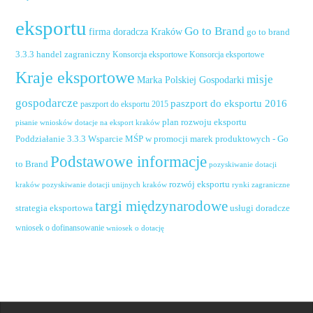
eksportu
Go to Brand
firma doradcza Kraków
go to brand
handel zagraniczny
3.3.3
Konsorcja eksportowe
Konsorcja eksportowe
Kraje eksportowe
misje
Marka Polskiej Gospodarki
gospodarcze
paszport do eksportu 2016
paszport do eksportu 2015
plan rozwoju eksportu
pisanie wniosków dotacje na eksport kraków
Poddziałanie 3.3.3 Wsparcie MŚP w promocji marek produktowych - Go
Podstawowe informacje
to Brand
pozyskiwanie dotacji
rozwój eksportu
pozyskiwanie dotacji unijnych kraków
rynki zagraniczne
kraków
targi międzynarodowe
usługi doradcze
strategia eksportowa
wniosek o dofinansowanie
wniosek o dotację