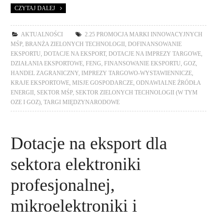
CZYTAJ DALEJ
AKTUALNOŚCI
2.25 PROMOCJA MARKI INNOWACYJNYCH
MŚP
,
BRANŻA ZIELONYCH TECHNOLOGII
,
DOFINANSOWANIE
EKSPORTU
,
DOTACJE NA EKSPORT
,
DOTACJE NA IMPREZY TARGOWE
,
DZIAŁANIA EKSPORTOWE
,
FENG
,
FINANSOWANIE EKSPORTU
,
GOZ
,
HANDEL ZAGRANICZNY
,
IMPREZY TARGOWO-WYSTAWIENNICZE
,
KRAJE EKSPORTOWE
,
MISJE GOSPODARCZE
,
ODNAWIALNE ŹRÓDŁA
ENERGII
,
SEKTOR MŚP
,
SEKTOR ZIELONYCH TECHNOLOGII (W TYM
OZE I GOZ)
,
TARGI MIĘDZYNARODOWE
Dotacje na eksport dla
sektora elektroniki
profesjonalnej,
mikroelektroniki i