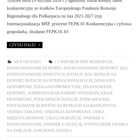
Tydzień temu (9 stycznia 2024 r.) ogłoszony został kolejny nabór
konkurencyjny ze środków Europejskiego Funduszu Rozwoju
Regionalnego dla Podkarpacia na lata 2021-2027 (typ
Internacjonalizacja MŚP, priorytet FEPK.01 Konkurencyjna i cyfrowa
gospodarka, działanie FEPK.01.03
CZYTAJ DALEJ
AKTUALNOŚCI
1.3 WSPARCIE MŚP
,
BIZNESPLAN
,
DOFINANSOWANIE EKSPORTU
,
DOFINANSOWANIE EKSPORTU 2024
,
DOFINANSOWANIE INWESTYCJI
,
DOTACJE 2024
,
DOTACJE NA
EKSPORT
,
DOTACJE NA INTERNACJONALIZACJĘ
,
DZIAŁANIA
EKSPORTOWE
,
DZIAŁANIA PROMOCYJNE
,
FINANSOWANIE
EKSPORTU
,
HARMONOGRAM NABORU WNIOSKÓW
,
KRAJE
EKSPORTOWE
,
PODKARPACIE DOTACJE
,
PODKARPACKIE
,
POZYSKIWANIE KLIENTÓW NA RYNKACH ZAGRANICZNYCH
,
STOISKO TARGOWE
,
STRATEGIA EKSPORTOWA
,
TARGI
MIĘDZYNARODOWE
,
USŁUGI DORADCZE
,
WNIOSEK O
DOFINANSOWANIE
,
WNIOSEK O DOTACJĘ
,
WYPOSAŻENIE STOISKA
NA TARGACH
,
ZABUDOWA STOISKA