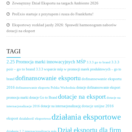
Zewnętrzny Dział Eksportu na targach Ambiente 2026
ProExio startuje z przytupem i rusza do Frankfurtu!
Eksportowy rozkład jazdy 2026: Sprawdź harmonogram naborów
dotacji na eksport
TAGI
2.25 Promocja marki innowacyjnych MŚP
3.3.3
3.3.3 go to brand
poir – go to brand
3.3.3 wsparcie mśp w promocji marek produktowych – go to
dofinansowanie eksportu
dofinansowanie eksportu
brand
2016
dotacje dofinansowanie eksport
dofinansowanie eksportu Polska Wschodnia
dotacje na eksport
promocja marki
dotacje Go to Brand
dotacje na
dotacje unijne 2016
dotacje na internacjonalizację
internacjonalizacje 2016
działania eksportowe
eksport
działalność eksportowa
Dział eksportu dla firm
działanie 1.2 internacjonalizacja mśp