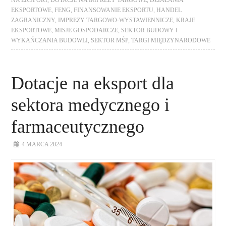
EKSPORTOWE
,
FENG
,
FINANSOWANIE EKSPORTU
,
HANDEL
ZAGRANICZNY
,
IMPREZY TARGOWO-WYSTAWIENNICZE
,
KRAJE
EKSPORTOWE
,
MISJE GOSPODARCZE
,
SEKTOR BUDOWY I
WYKAŃCZANIA BUDOWLI
,
SEKTOR MŚP
,
TARGI MIĘDZYNARODOWE
Dotacje na eksport dla
sektora medycznego i
farmaceutycznego
4 MARCA 2024