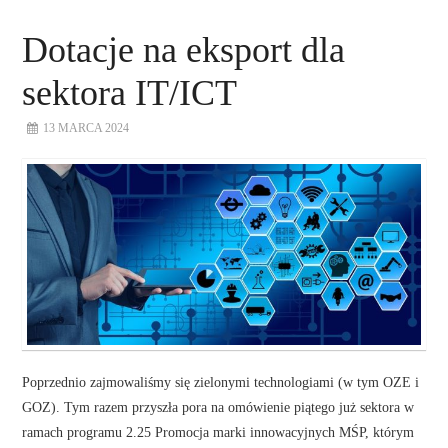
Dotacje na eksport dla
O NAS
sektora IT/ICT
NASZE USŁUGI
13 MARCA 2024
DORADZTWO
PLAN ROZWOJU EKSPORTU
PROEXIO
KONTAKT
Poprzednio zajmowaliśmy się zielonymi technologiami (w tym OZE i
GOZ). Tym razem przyszła pora na omówienie piątego już sektora w
ramach programu 2.25 Promocja marki innowacyjnych MŚP, którym