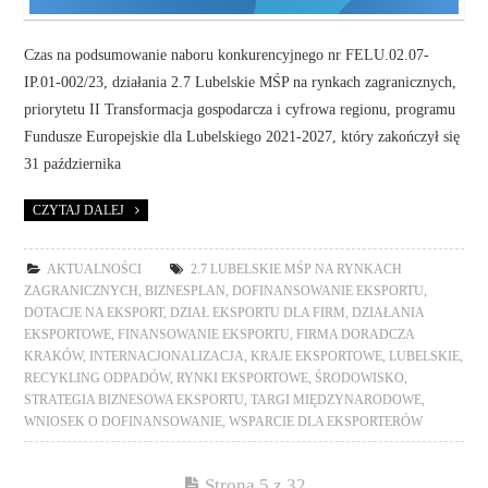
Czas na podsumowanie naboru konkurencyjnego nr FELU.02.07-
IP.01-002/23, działania 2.7 Lubelskie MŚP na rynkach zagranicznych,
priorytetu II Transformacja gospodarcza i cyfrowa regionu, programu
Fundusze Europejskie dla Lubelskiego 2021-2027, który zakończył się
31 października
CZYTAJ DALEJ
AKTUALNOŚCI
2.7 LUBELSKIE MŚP NA RYNKACH
ZAGRANICZNYCH
,
BIZNESPLAN
,
DOFINANSOWANIE EKSPORTU
,
DOTACJE NA EKSPORT
,
DZIAŁ EKSPORTU DLA FIRM
,
DZIAŁANIA
EKSPORTOWE
,
FINANSOWANIE EKSPORTU
,
FIRMA DORADCZA
KRAKÓW
,
INTERNACJONALIZACJA
,
KRAJE EKSPORTOWE
,
LUBELSKIE
,
RECYKLING ODPADÓW
,
RYNKI EKSPORTOWE
,
ŚRODOWISKO
,
STRATEGIA BIZNESOWA EKSPORTU
,
TARGI MIĘDZYNARODOWE
,
WNIOSEK O DOFINANSOWANIE
,
WSPARCIE DLA EKSPORTERÓW
Strona 5 z 32