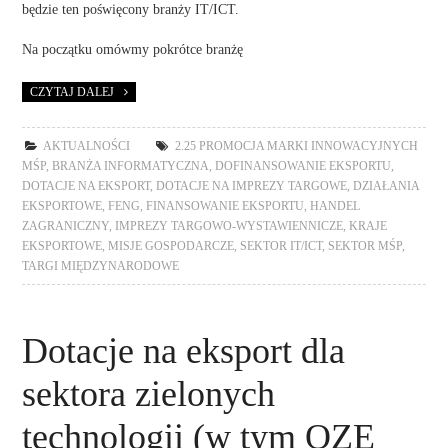
będzie ten poświęcony branży IT/ICT.
Na początku omówmy pokrótce branżę
CZYTAJ DALEJ
AKTUALNOŚCI
2.25 PROMOCJA MARKI INNOWACYJNYCH
MŚP
,
BRANŻA INFORMATYCZNA
,
DOFINANSOWANIE EKSPORTU
,
DOTACJE NA EKSPORT
,
DOTACJE NA IMPREZY TARGOWE
,
DZIAŁANIA
EKSPORTOWE
,
FENG
,
FINANSOWANIE EKSPORTU
,
HANDEL
ZAGRANICZNY
,
IMPREZY TARGOWO-WYSTAWIENNICZE
,
KRAJE
EKSPORTOWE
,
MISJE GOSPODARCZE
,
SEKTOR IT/ICT
,
SEKTOR MŚP
,
TARGI MIĘDZYNARODOWE
Dotacje na eksport dla
sektora zielonych
technologii (w tym OZE