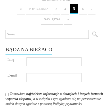
5
«
POPRZEDNIA
3
4
6
7
NASTĘPNA
»
BĄDŹ NA BIEŻĄCO
Imię
E-mail
Zamawiam
najświeższe informacje o dotacjach i innych formach
wsparcia eksportu
, a w związku z tym zgadzam się na przetwarzanie
moich danych zgodnie z poniższą Polityką prywatności
.