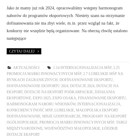
Jako że mamy już rok 2024, opracowaliśmy wstępny harmonogram
naborów do programów eksportowych. Niestety szans na otrzymanie
dofinansowania nie ma zbyt wiele, m.in. przez wzgląd na fakt, że
konkursy nie wszędzie będą organizowane. Na obecną chwilę ustalono
następujące
CZYTAJ DALEJ
AKTUALNOŚCI
1.14 INTERNACJONALIZACJA MŚP
,
2.25
PROMOCJA MARKI INNOWACYJNYCH MŚP
,
2.7 LUBELSKIE MŚP NA
RYNKACH ZAGRANICZNYCH
,
DOFINANSOWANIE EKSPORTU
,
DOFINANSOWANIE EKSPORTU 2024
,
DOTACJE 2024
,
DOTACJE NA
EKSPORT
,
DOTACJE NA EKSPORT PODKARPACKIE
,
DZIAŁANIA
EKSPORTOWE
,
EXPO 2025
,
EXPO OSAKA
,
FINANSOWANIE EKSPORTU
,
HARMONOGRAM NABORU WNIOSKÓW
,
INTERNACJONALIZACJA
,
KONKURENCYJNOŚĆ MŚP
,
LUBELSKIE
,
MAŁOPOLSKA EKSPORT
DOFINANSOWANIE
,
MISJE GOSPODARCZE
,
PROGRAMY NA EKSPORT
OGÓLNOPOLSKIE
,
PROMOCJA MARKI INNOWACYJNYCH MŚP
,
TARGI
MIĘDZYNARODOWE
,
WOJEWÓDZTWO MAŁOPOLSKIE
,
ŁÓDZKIE
DOTACJE EKSPORT