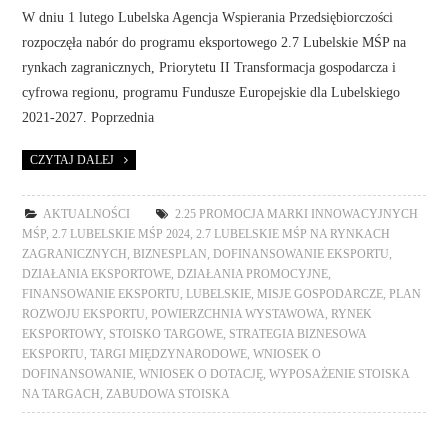
W dniu 1 lutego Lubelska Agencja Wspierania Przedsiębiorczości
rozpoczęła nabór do programu eksportowego 2.7 Lubelskie MŚP na
rynkach zagranicznych, Priorytetu II Transformacja gospodarcza i
cyfrowa regionu, programu Fundusze Europejskie dla Lubelskiego
2021-2027. Poprzednia
CZYTAJ DALEJ
AKTUALNOŚCI
2.25 PROMOCJA MARKI INNOWACYJNYCH
MŚP
,
2.7 LUBELSKIE MŚP 2024
,
2.7 LUBELSKIE MŚP NA RYNKACH
ZAGRANICZNYCH
,
BIZNESPLAN
,
DOFINANSOWANIE EKSPORTU
,
DZIAŁANIA EKSPORTOWE
,
DZIAŁANIA PROMOCYJNE
,
FINANSOWANIE EKSPORTU
,
LUBELSKIE
,
MISJE GOSPODARCZE
,
PLAN
ROZWOJU EKSPORTU
,
POWIERZCHNIA WYSTAWOWA
,
RYNEK
EKSPORTOWY
,
STOISKO TARGOWE
,
STRATEGIA BIZNESOWA
EKSPORTU
,
TARGI MIĘDZYNARODOWE
,
WNIOSEK O
DOFINANSOWANIE
,
WNIOSEK O DOTACJĘ
,
WYPOSAŻENIE STOISKA
NA TARGACH
,
ZABUDOWA STOISKA