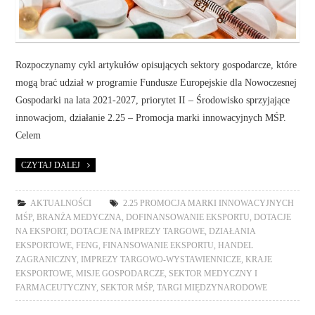
Rozpoczynamy cykl artykułów opisujących sektory gospodarcze, które
mogą brać udział w programie Fundusze Europejskie dla Nowoczesnej
Gospodarki na lata 2021-2027, priorytet II – Środowisko sprzyjające
innowacjom, działanie 2.25 – Promocja marki innowacyjnych MŚP.
Celem
CZYTAJ DALEJ
AKTUALNOŚCI
2.25 PROMOCJA MARKI INNOWACYJNYCH
MŚP
,
BRANŻA MEDYCZNA
,
DOFINANSOWANIE EKSPORTU
,
DOTACJE
NA EKSPORT
,
DOTACJE NA IMPREZY TARGOWE
,
DZIAŁANIA
EKSPORTOWE
,
FENG
,
FINANSOWANIE EKSPORTU
,
HANDEL
ZAGRANICZNY
,
IMPREZY TARGOWO-WYSTAWIENNICZE
,
KRAJE
EKSPORTOWE
,
MISJE GOSPODARCZE
,
SEKTOR MEDYCZNY I
FARMACEUTYCZNY
,
SEKTOR MŚP
,
TARGI MIĘDZYNARODOWE