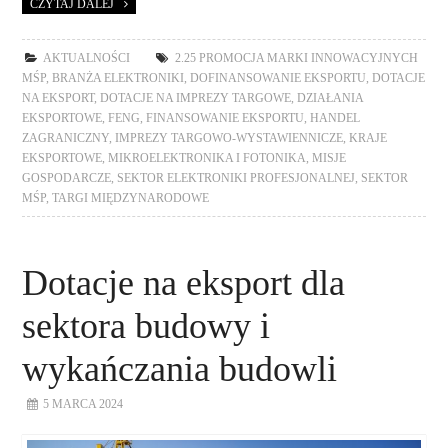
CZYTAJ DALEJ
AKTUALNOŚCI
2.25 PROMOCJA MARKI INNOWACYJNYCH
MŚP
,
BRANŻA ELEKTRONIKI
,
DOFINANSOWANIE EKSPORTU
,
DOTACJE
NA EKSPORT
,
DOTACJE NA IMPREZY TARGOWE
,
DZIAŁANIA
EKSPORTOWE
,
FENG
,
FINANSOWANIE EKSPORTU
,
HANDEL
ZAGRANICZNY
,
IMPREZY TARGOWO-WYSTAWIENNICZE
,
KRAJE
EKSPORTOWE
,
MIKROELEKTRONIKA I FOTONIKA
,
MISJE
GOSPODARCZE
,
SEKTOR ELEKTRONIKI PROFESJONALNEJ
,
SEKTOR
MŚP
,
TARGI MIĘDZYNARODOWE
Dotacje na eksport dla
sektora budowy i
wykańczania budowli
5 MARCA 2024