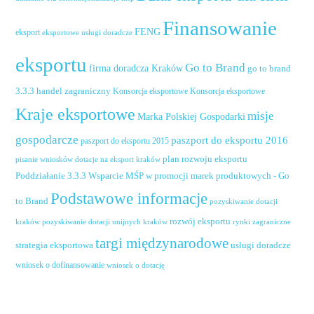
Finansowanie
FENG
eksport
eksportowe usługi doradcze
eksportu
Go to Brand
firma doradcza Kraków
go to brand
handel zagraniczny
3.3.3
Konsorcja eksportowe
Konsorcja eksportowe
Kraje eksportowe
misje
Marka Polskiej Gospodarki
gospodarcze
paszport do eksportu 2016
paszport do eksportu 2015
plan rozwoju eksportu
pisanie wniosków dotacje na eksport kraków
Poddziałanie 3.3.3 Wsparcie MŚP w promocji marek produktowych - Go
Podstawowe informacje
to Brand
pozyskiwanie dotacji
rozwój eksportu
pozyskiwanie dotacji unijnych kraków
rynki zagraniczne
kraków
targi międzynarodowe
usługi doradcze
strategia eksportowa
wniosek o dofinansowanie
wniosek o dotację