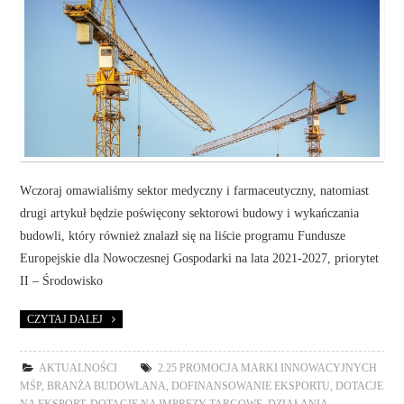
Wczoraj omawialiśmy sektor medyczny i farmaceutyczny, natomiast
drugi artykuł będzie poświęcony sektorowi budowy i wykańczania
budowli, który również znalazł się na liście programu Fundusze
Europejskie dla Nowoczesnej Gospodarki na lata 2021-2027, priorytet
II – Środowisko
CZYTAJ DALEJ
AKTUALNOŚCI
2.25 PROMOCJA MARKI INNOWACYJNYCH
MŚP
,
BRANŻA BUDOWLANA
,
DOFINANSOWANIE EKSPORTU
,
DOTACJE
NA EKSPORT
,
DOTACJE NA IMPREZY TARGOWE
,
DZIAŁANIA