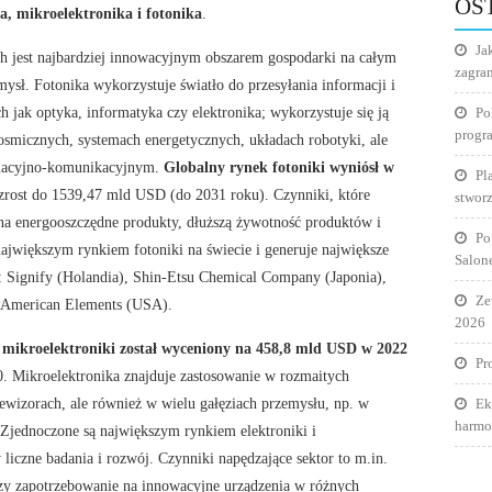
OS
a, mikroelektronika i fotonika
.
Ja
sach jest najbardziej innowacyjnym obszarem gospodarki na całym
zagra
mysł. Fotonika wykorzystuje światło do przesyłania informacji i
h jak optyka, informatyka czy elektronika; wykorzystuje się ją
Po
progr
smicznych, systemach energetycznych, układach robotyki, ale
ormacyjno-komunikacyjnym.
Globalny rynek fotoniki wyniósł w
Pl
zrost do 1539,47 mld USD (do 2031 roku). Czynniki, które
stworz
 na energooszczędne produkty, dłuższą żywotność produktów i
Po
 największym rynkiem fotoniki na świecie i generuje największe
Salon
o: Signify (Holandia), Shin-Etsu Chemical Company (Japonia),
Ze
, American Elements (USA).
2026
i mikroelektroniki został wyceniony na 458,8 mld USD w 2022
Pr
 Mikroelektronika znajduje zastosowanie w rozmaitych
elewizorach, ale również w wielu gałęziach przemysłu, np. w
Ek
harmo
 Zjednoczone są największym rynkiem elektroniki i
 liczne badania i rozwój. Czynniki napędzające sektor to m.in.
 czy zapotrzebowanie na innowacyjne urządzenia w różnych