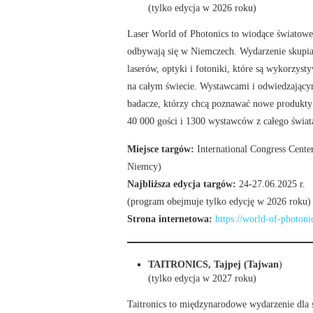
(tylko edycja w 2026 roku)
Laser World of Photonics to wiodące światowe
odbywają się w Niemczech. Wydarzenie skupia 
laserów, optyki i fotoniki, które są wykorzys
na całym świecie. Wystawcami i odwiedzającymi
badacze, którzy chcą poznawać nowe produkty 
40 000 gości i 1300 wystawców z całego świat
Miejsce targów:
International Congress Cen
Niemcy)
Najbliższa edycja targów:
24-27.06.2025 r.
(program obejmuje tylko edycję w 2026 roku)
Strona internetowa:
https://world-of-photon
TAITRONICS, Tajpej (Tajwan
)
(tylko edycja w 2027 roku)
Taitronics to międzynarodowe wydarzenie dla 