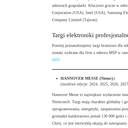
sektorach gospodarki. Kluczowi gracze w sekt
Corporation (USA), Intel (USA), Samsung Ele
Company Limited (Tajwan).
Targi elektroniki profesjonaln
Poniżej przeanalizujemy targi branżowe dla sekt
zostały wybrane dla firm z sektora MŚP w ra
MŚP
.
HANNOVER MESSE (Niemcy
)
(możliwe edycje: 2024, 2025, 2026, 2027
Hannover Messe to największe wydarzenie inno
Niemczech. Targi mają charakter globalny i g
oprogramowania, energetyki, zaopatrzenia prz
gromadzi każdorazowo ponad 130 000 gości i 
Chin), co jest niezwykłą okazją do nawiązani