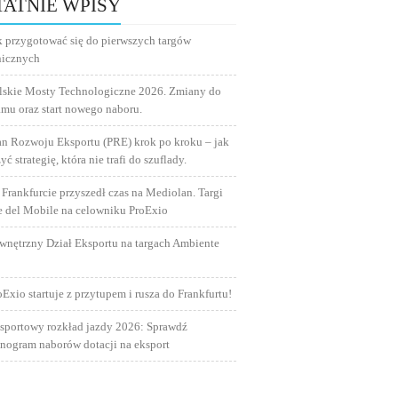
TATNIE WPISY
k przygotować się do pierwszych targów
nicznych
lskie Mosty Technologiczne 2026. Zmiany do
amu oraz start nowego naboru.
an Rozwoju Eksportu (PRE) krok po kroku – jak
yć strategię, która nie trafi do szuflady.
 Frankfurcie przyszedł czas na Mediolan. Targi
e del Mobile na celowniku ProExio
wnętrzny Dział Eksportu na targach Ambiente
oExio startuje z przytupem i rusza do Frankfurtu!
sportowy rozkład jazdy 2026: Sprawdź
nogram naborów dotacji na eksport