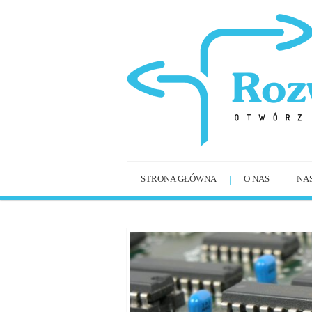
STRONA GŁÓWNA
O NAS
NA