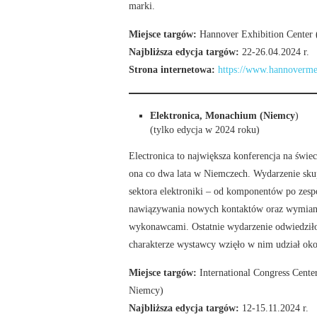
marki.
Miejsce targów:
Hannover Exhibition Center 
Najbliższa edycja targów:
22-26.04.2024 r.
Strona internetowa:
https://www.hannoverme
Elektronica, Monachium (Niemcy
)
(tylko edycja w 2024 roku)
Electronica to największa konferencja na świe
ona co dwa lata w Niemczech. Wydarzenie skupi
sektora elektroniki – od komponentów po zesp
nawiązywania nowych kontaktów oraz wymiany
wykonawcami. Ostatnie wydarzenie odwiedziło
charakterze wystawcy wzięło w nim udział oko
Miejsce targów:
International Congress Cen
Niemcy)
Najbliższa edycja targów:
12-15.11.2024 r.