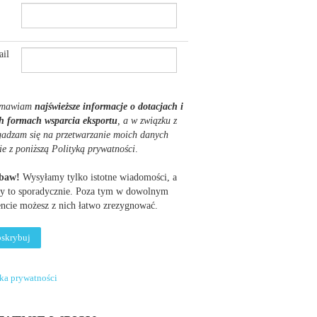
il
mawiam
najświeższe informacje o dotacjach i
h formach wsparcia eksportu
, a w związku z
gadzam się na przetwarzanie moich danych
ie z poniższą Polityką prywatności
.
obaw!
Wysyłamy tylko istotne wiadomości, a
y to sporadycznie. Poza tym w dowolnym
cie możesz z nich łatwo zrezygnować.
yka prywatności