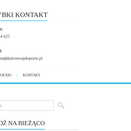
YBKI KONTAKT
n:
24 625
l:
małpka)
rozwojeksportu.pl
OEXIO
KONTAKT
DŹ NA BIEŻĄCO