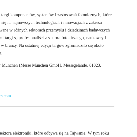
 targi komponentów, systemów i zastosowań fotonicznych, które
się na najnowszych technologiach i innowacjach z zakresu
tywane w różnych sektorach przemysłu i dziedzinach badawczych
 targi są profesjonaliści z sektora fotonicznego, naukowcy i
w branży. Na ostatniej edycji targów zgromadziło się około
a.
ter München (Messe München GmbH, Messegelände, 81823,
ics.com
sektora elektroniki, które odbywa się na Tajwanie. W tym roku