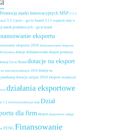
GI
 Promocja marki innowacyjnych MŚP
3.3.3
3.3.3 poir – go to brand
brand
3.3.3 wsparcie mśp w
ji marek produktowych – go to brand
inansowanie eksportu
ansowanie eksportu 2016
dofinansowanie eksportu
dotacje dofinansowanie eksport promocja
 Wschodnia
dotacje na eksport
dotacje Go to Brand
dotacje na
 na internacjonalizacje 2016
dotacje unijne 2016 eksport
cjonalizację
działalność
działania eksportowe
towa
Dział
ie 1.2 internacjonalizacja mśp
portu dla firm
eksport
eksportowe usługi
Finansowanie
FENG
ze