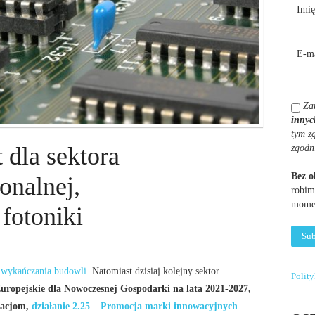
Imię
E-ma
Za
innyc
tym z
 dla sektora
zgodn
Bez 
jonalnej,
robim
momen
 fotoniki
 wykańczania budowli
. Natomiast dzisiaj kolejny sektor
Polit
uropejskie dla Nowoczesnej Gospodarki na lata 2021-2027,
owacjom,
działanie 2.25 – Promocja marki innowacyjnych