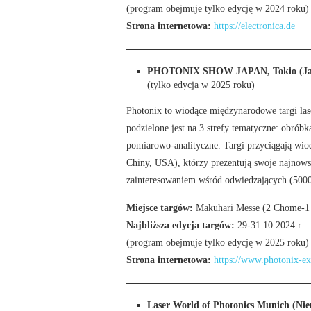
(program obejmuje tylko edycję w 2024 roku)
Strona internetowa:
https://electronica.de
PHOTONIX SHOW JAPAN, Tokio (Ja
(tylko edycja w 2025 roku)
Photonix to wiodące międzynarodowe targi lase
podzielone jest na 3 strefy tematyczne: obrób
pomiarowo-analityczne. Targi przyciągają wiod
Chiny, USA), którzy prezentują swoje najnowsz
zainteresowaniem wśród odwiedzających (5000
Miejsce targów:
Makuhari Messe (2 Chome-1 
Najbliższa edycja targów:
29-31.10.2024 r.
(program obejmuje tylko edycję w 2025 roku)
Strona internetowa:
https://www.photonix-ex
Laser World of Photonics Munich (Ni