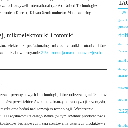
TA
orze to Honeywell International (USA), United Technologies
ctronics (Korea), Taiwan Semiconductor Manufacturing
2.25
go to 
promoc
ej, mikroelektroniki i fotoniki
dof
dofin
ora elektroniki profesjonalnej, mikroelektroniki i fotoniki, które
Polska
mach udziału w programie
2.25 Promocja marki innowacyjnych
marki
dotacje
interna
)
ekspor
wacji przemysłowych i technologii, które odbywa się od 70 lat w
działan
romadzą przedsiębiorców m.in. z branży automatyzacji przemysłu,
emysłu oraz badań nad rozwojem technologii. Wydarzenie
eks
4 000 wystawców z całego świata (w tym również producentów z
a kontaktów biznesowych i zaprezentowania własnych produktów i
doradc