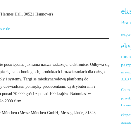
ek
(Hermes Hall, 30521 Hannover)
Bra
sse.de
ekspor
eks
misj
cie poświęcona, jak sama nazwa wskazuje, elektronice. Odbywa się
paszp
a się na technologiach, produktach i rozwiązaniach dla całego
na eks
oły i systemy. Targi są międzynarodową platformą do
3.3.3
 doświadczeń pomiędzy producentami, dystrybutorami i
Go to
 ponad 70 000 gości z ponad 100 krajów. Natomiast w
pozysk
ło 2000 firm.
krakó
ter München (Messe München GmbH, Messegelände, 81823,
ekspo
dorad