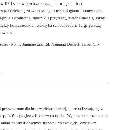
rgów B2B stanowiących znaczącą platformę dla firm
żdżają i dzielą się zaawansowanymi technologiami i innowacjami.
ci elektroniczne, mierniki i przyrządy, zielona energia, sprzęt
dukty konsumenckie i elektryka samochodowa. Targi goszczą
stawców.
nter (No. 1, Jingmao 2nd Rd, Nangang District, Taipei City,
w
 przeznaczone dla branży elektronicznej, które odbywają się w
o spotkań największych graczy na rynku. Wydarzenie urozmaicone
kładami na temat obecnych trendów branżowych. Wystawcy