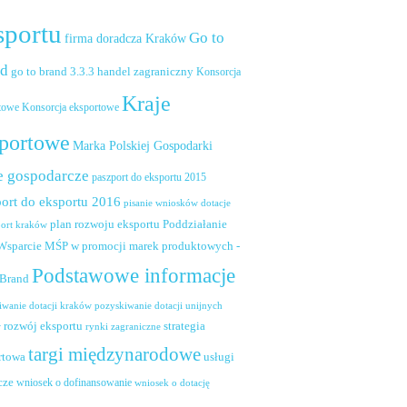
sportu
Go to
firma doradcza Kraków
nd
handel zagraniczny
go to brand 3.3.3
Konsorcja
Kraje
towe
Konsorcja eksportowe
portowe
Marka Polskiej Gospodarki
e gospodarcze
paszport do eksportu 2015
ort do eksportu 2016
pisanie wniosków dotacje
plan rozwoju eksportu
Poddziałanie
port kraków
 Wsparcie MŚP w promocji marek produktowych -
Podstawowe informacje
 Brand
pozyskiwanie dotacji unijnych
iwanie dotacji kraków
rozwój eksportu
strategia
w
rynki zagraniczne
targi międzynarodowe
usługi
rtowa
cze
wniosek o dofinansowanie
wniosek o dotację