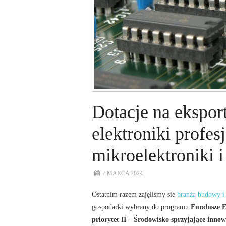
Dotacje na eksport
elektroniki profes
mikroelektroniki i
7 MARCA 2024
Ostatnim razem zajęliśmy się
branżą budowy i
gospodarki wybrany do programu
Fundusze E
priorytet II – Środowisko sprzyjające inn