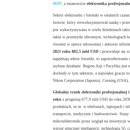
MŚP
, a mianowicie
elektronika profesjonaln
Sektor elektroniki i fotoniki w ostatnich cza
świecie, który zrewolucjonizował naukę i prze
jest wykorzystywana w wielu dziedzinach takic
także w przemyśle obronnym, technologiach ko
również w opiece zdrowotnej i sektorze inf
2021 roku 802,5 mld USD
i przewiduje się w
napędzają sektor fotoniki, to zapotrzebowanie
szybsze działanie. Region Azji i Pacyfiku jest
dochody w tym sektorze, a najwięksi gracze t
Nikon Corporation (Japonia), Corning (USA)
Globalny rynek elektroniki profesjonalnej 
roku
z prognozą 677,9 mld USD do roku 2030.
produktach, m.in. w telefonach, laptopach i t
transporcie, medycynie i budownictwie. Stany
mikroelektroniki przez wzgląd na inwestycje w
wzrost sztucznej inteligencji, technologia 5G