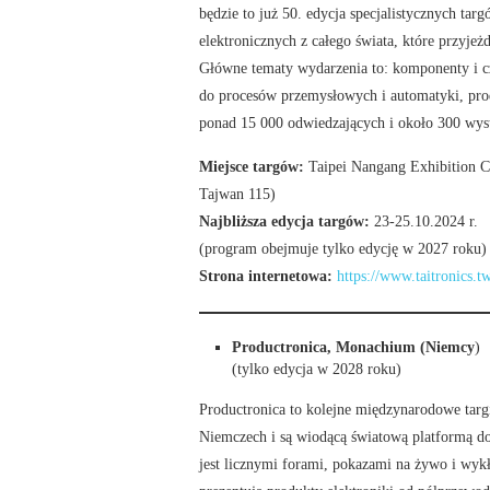
będzie to już 50. edycja specjalistycznych ta
elektronicznych z całego świata, które przyje
Główne tematy wydarzenia to: komponenty i częś
do procesów przemysłowych i automatyki, pro
ponad 15 000 odwiedzających i około 300 wy
Miejsce targów:
Taipei Nangang Exhibition Ce
Tajwan 115)
Najbliższa edycja targów:
23-25.10.2024 r.
(program obejmuje tylko edycję w 2027 roku)
Strona internetowa:
https://www.taitronics.t
Productronica, Monachium (Niemcy
)
(tylko edycja w 2028 roku)
Productronica to kolejne międzynarodowe targi
Niemczech i są wiodącą światową platformą d
jest licznymi forami, pokazami na żywo i wy