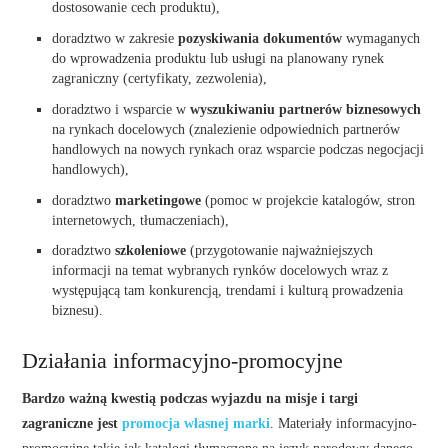
dostosowanie cech produktu),
doradztwo w zakresie
pozyskiwania dokumentów
wymaganych
do wprowadzenia produktu lub usługi na planowany rynek
zagraniczny (certyfikaty, zezwolenia),
doradztwo i wsparcie w
wyszukiwaniu partnerów biznesowych
na rynkach docelowych (znalezienie odpowiednich partnerów
handlowych na nowych rynkach oraz wsparcie podczas negocjacji
handlowych),
doradztwo
marketingowe
(pomoc w projekcie katalogów, stron
internetowych, tłumaczeniach),
doradztwo
szkoleniowe
(przygotowanie najważniejszych
informacji na temat wybranych rynków docelowych wraz z
występującą tam konkurencją, trendami i kulturą prowadzenia
biznesu).
Działania informacyjno-promocyjne
Bardzo ważną kwestią podczas wyjazdu na misje i targi
zagraniczne jest
promocja własnej marki
. Materiały informacyjno-
promocyjne takie jak katalogi tłumaczone na język narodowy danego