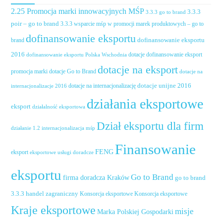
2.25 Promocja marki innowacyjnych MŚP
3.3.3
3.3.3 go to brand
poir – go to brand
3.3.3 wsparcie mśp w promocji marek produktowych – go to
dofinansowanie eksportu
dofinansowanie eksportu
brand
2016
dotacje dofinansowanie eksport
dofinansowanie eksportu Polska Wschodnia
dotacje na eksport
promocja marki
dotacje Go to Brand
dotacje na
dotacje unijne 2016
dotacje na internacjonalizację
internacjonalizacje 2016
działania eksportowe
eksport
działalność eksportowa
Dział eksportu dla firm
działanie 1.2 internacjonalizacja mśp
Finansowanie
FENG
eksport
eksportowe usługi doradcze
eksportu
Go to Brand
firma doradcza Kraków
go to brand
handel zagraniczny
3.3.3
Konsorcja eksportowe
Konsorcja eksportowe
Kraje eksportowe
misje
Marka Polskiej Gospodarki