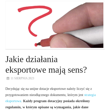
O NAS
NASZE USŁUGI
DORADZTWO
PLAN ROZWOJU EKSPORTU
Jakie działania
PROEXIO
eksportowe mają sens?
KONTAKT
11 SIERPNIA 2023
Decydując się na unijne dotacje eksportowe należy liczyć się z
przygotowaniem nieodłącznego dokumentu, którym jest
strategia
eksportowa
.
Każdy program dotacyjny posiada określony
regulamin, w którym opisane są wymagania, jakie dane