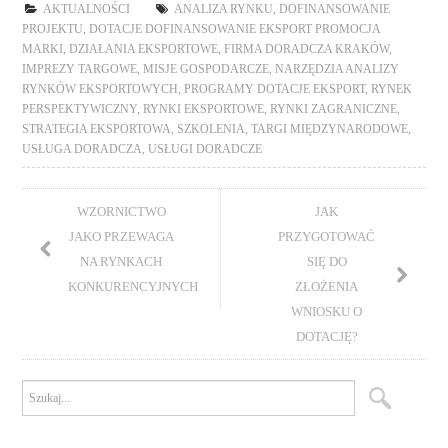
AKTUALNOŚCI
ANALIZA RYNKU
,
DOFINANSOWANIE
PROJEKTU
,
DOTACJE DOFINANSOWANIE EKSPORT PROMOCJA
MARKI
,
DZIAŁANIA EKSPORTOWE
,
FIRMA DORADCZA KRAKÓW
,
IMPREZY TARGOWE
,
MISJE GOSPODARCZE
,
NARZĘDZIA ANALIZY
RYNKÓW EKSPORTOWYCH
,
PROGRAMY DOTACJE EKSPORT
,
RYNEK
PERSPEKTYWICZNY
,
RYNKI EKSPORTOWE
,
RYNKI ZAGRANICZNE
,
STRATEGIA EKSPORTOWA
,
SZKOLENIA
,
TARGI MIĘDZYNARODOWE
,
USŁUGA DORADCZA
,
USŁUGI DORADCZE
WZORNICTWO
JAK
JAKO PRZEWAGA
PRZYGOTOWAĆ
NA RYNKACH
SIĘ DO
KONKURENCYJNYCH
ZŁOŻENIA
WNIOSKU O
DOTACJĘ?