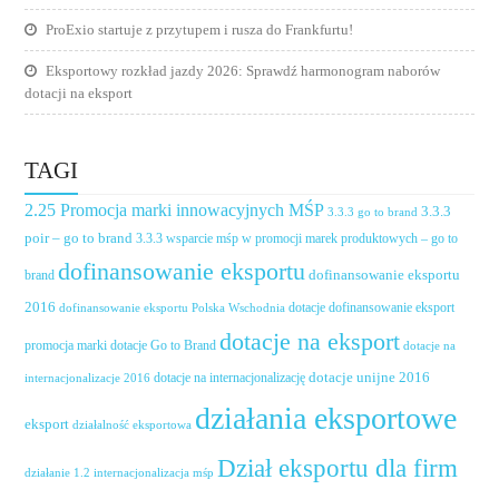
ProExio startuje z przytupem i rusza do Frankfurtu!
Eksportowy rozkład jazdy 2026: Sprawdź harmonogram naborów
dotacji na eksport
TAGI
2.25 Promocja marki innowacyjnych MŚP
3.3.3
3.3.3 go to brand
poir – go to brand
3.3.3 wsparcie mśp w promocji marek produktowych – go to
dofinansowanie eksportu
dofinansowanie eksportu
brand
2016
dotacje dofinansowanie eksport
dofinansowanie eksportu Polska Wschodnia
dotacje na eksport
promocja marki
dotacje Go to Brand
dotacje na
dotacje unijne 2016
dotacje na internacjonalizację
internacjonalizacje 2016
działania eksportowe
eksport
działalność eksportowa
Dział eksportu dla firm
działanie 1.2 internacjonalizacja mśp