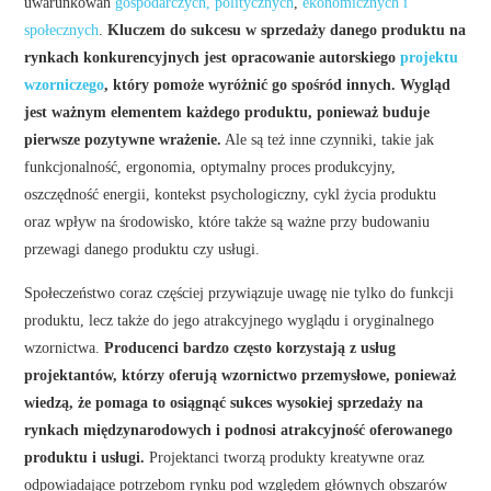
uwarunkowań
gospodarczych, politycznych
,
ekonomicznych i
społecznych
.
Kluczem do sukcesu w sprzedaży danego produktu na
rynkach konkurencyjnych jest opracowanie autorskiego
projektu
wzorniczego
, który pomoże wyróżnić go spośród innych. Wygląd
jest ważnym elementem każdego produktu, ponieważ buduje
pierwsze pozytywne wrażenie.
Ale są też inne czynniki, takie jak
funkcjonalność, ergonomia, optymalny proces produkcyjny,
oszczędność energii, kontekst psychologiczny, cykl życia produktu
oraz wpływ na środowisko, które także są ważne przy budowaniu
przewagi danego produktu czy usługi.
Społeczeństwo coraz częściej przywiązuje uwagę nie tylko do funkcji
produktu, lecz także do jego atrakcyjnego wyglądu i oryginalnego
wzornictwa.
Producenci bardzo często korzystają z usług
projektantów, którzy oferują wzornictwo przemysłowe, ponieważ
wiedzą, że pomaga to osiągnąć sukces wysokiej sprzedaży na
rynkach międzynarodowych i podnosi atrakcyjność oferowanego
produktu i usługi.
Projektanci tworzą produkty kreatywne oraz
odpowiadające potrzebom rynku pod względem głównych obszarów