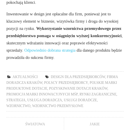
pokochają klienci.
Inwestowanie w design jest opłacalne dla firm, ponieważ jest to
kluczowy element w biznesie, wizytówka firmy i droga do wysokiej
pozycji na rynku.
Wykorzystanie wzornictwa przemysłowego przez
przedsiębiorstwo pomaga w osiągnięciu wyższej konkurencyjności
,
skutecznym wdrażaniu innowacji oraz poprawie efektywności
sprzedaży.
Odpowiednio dobrana strategia
dla danego produktu będzie
prowadziła do sukcesu firmy.
AKTUALNOŚCI
DESIGN DLA PRZEDSIĘBIORCÓW
,
FIRMA
DORADCZA KRAKÓW
,
POLSCY PRZEDSIĘBIORCY
,
POLSKIE MARKI
PRODUKTOWE DOTACJE
,
POZYSKIWANIE DOTACJI KRAKÓW
,
PROMOCJA MARKI INNOWACYJNYCH MŚP
,
RYNKI ZAGRANICZNE
,
STRATEGIA
,
USŁUGA DORADCZA
,
USŁUGI DORADCZE
,
WZORNICTWO
,
WZORNICTWO PRZEMYSŁOWE
ŚWIATOWA
JAKIE