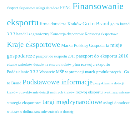
Finansowanie
FENG
eksport
eksportowe usługi doradcze
eksportu
Go to Brand
firma doradcza Kraków
go to brand
handel zagraniczny
3.3.3
Konsorcja eksportowe
Konsorcja eksportowe
Kraje eksportowe
misje
Marka Polskiej Gospodarki
gospodarcze
paszport do eksportu 2016
paszport do eksportu 2015
plan rozwoju eksportu
pisanie wniosków dotacje na eksport kraków
Poddziałanie 3.3.3 Wsparcie MŚP w promocji marek produktowych - Go
Podstawowe informacje
to Brand
pozyskiwanie dotacji
rozwój eksportu
pozyskiwanie dotacji unijnych kraków
rynki zagraniczne
kraków
targi międzynarodowe
usługi doradcze
strategia eksportowa
wniosek o dofinansowanie
wniosek o dotację