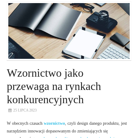
O NAS
NASZE USŁUGI
DORADZTWO
PLAN ROZWOJU EKSPORTU
Wzornictwo jako
PROEXIO
przewaga na rynkach
konkurencyjnych
KONTAKT
25 LIPCA 2023
W obecnych czasach
wzornictwo
, czyli design danego produktu, jest
narzędziem innowacji dopasowanym do zmieniających się