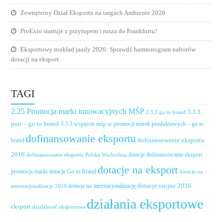
Zewnętrzny Dział Eksportu na targach Ambiente 2026
ProExio startuje z przytupem i rusza do Frankfurtu!
Eksportowy rozkład jazdy 2026: Sprawdź harmonogram naborów
dotacji na eksport
TAGI
2.25 Promocja marki innowacyjnych MŚP
3.3.3
3.3.3 go to brand
poir – go to brand
3.3.3 wsparcie mśp w promocji marek produktowych – go to
dofinansowanie eksportu
dofinansowanie eksportu
brand
2016
dotacje dofinansowanie eksport
dofinansowanie eksportu Polska Wschodnia
dotacje na eksport
promocja marki
dotacje Go to Brand
dotacje na
dotacje unijne 2016
dotacje na internacjonalizację
internacjonalizacje 2016
działania eksportowe
eksport
działalność eksportowa