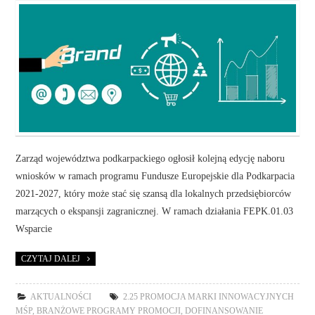
Zarząd województwa podkarpackiego ogłosił kolejną edycję naboru
wniosków w ramach programu Fundusze Europejskie dla Podkarpacia
2021-2027, który może stać się szansą dla lokalnych przedsiębiorców
marzących o ekspansji zagranicznej. W ramach działania FEPK.01.03
Wsparcie
CZYTAJ DALEJ
AKTUALNOŚCI
2.25 PROMOCJA MARKI INNOWACYJNYCH
MŚP
,
BRANŻOWE PROGRAMY PROMOCJI
,
DOFINANSOWANIE