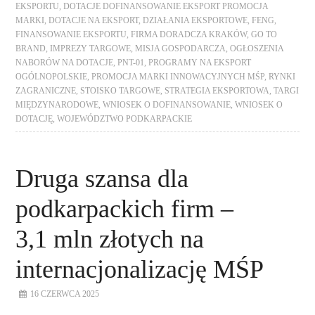
EKSPORTU
,
DOTACJE DOFINANSOWANIE EKSPORT PROMOCJA
MARKI
,
DOTACJE NA EKSPORT
,
DZIAŁANIA EKSPORTOWE
,
FENG
,
FINANSOWANIE EKSPORTU
,
FIRMA DORADCZA KRAKÓW
,
GO TO
BRAND
,
IMPREZY TARGOWE
,
MISJA GOSPODARCZA
,
OGŁOSZENIA
NABORÓW NA DOTACJE
,
PNT-01
,
PROGRAMY NA EKSPORT
OGÓLNOPOLSKIE
,
PROMOCJA MARKI INNOWACYJNYCH MŚP
,
RYNKI
ZAGRANICZNE
,
STOISKO TARGOWE
,
STRATEGIA EKSPORTOWA
,
TARGI
MIĘDZYNARODOWE
,
WNIOSEK O DOFINANSOWANIE
,
WNIOSEK O
DOTACJĘ
,
WOJEWÓDZTWO PODKARPACKIE
Druga szansa dla
podkarpackich firm –
3,1 mln złotych na
internacjonalizację MŚP
16 CZERWCA 2025