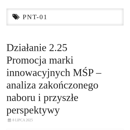
STRONA GŁÓWNA
PNT-01
O NAS
NASZE USŁUGI
Działanie 2.25
DORADZTWO
Promocja marki
PLAN ROZWOJU EKSPORTU
innowacyjnych MŚP –
analiza zakończonego
PROEXIO
naboru i przyszłe
KONTAKT
perspektywy
8 LIPCA 2025