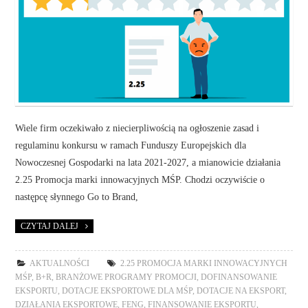
Wiele firm oczekiwało z niecierpliwością na ogłoszenie zasad i
regulaminu konkursu w ramach Funduszy Europejskich dla
Nowoczesnej Gospodarki na lata 2021-2027, a mianowicie działania
2.25 Promocja marki innowacyjnych MŚP. Chodzi oczywiście o
następcę słynnego Go to Brand,
CZYTAJ DALEJ
AKTUALNOŚCI
2.25 PROMOCJA MARKI INNOWACYJNYCH
MŚP
,
B+R
,
BRANŻOWE PROGRAMY PROMOCJI
,
DOFINANSOWANIE
EKSPORTU
,
DOTACJE EKSPORTOWE DLA MŚP
,
DOTACJE NA EKSPORT
,
DZIAŁANIA EKSPORTOWE
,
FENG
,
FINANSOWANIE EKSPORTU
,