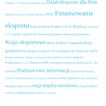
Dział eksportu dla firm
działanie 1.2 internacjonalizacja mśp
Finansowanie
FENG
eksport
eksportowe usługi doradcze
eksportu
Go to Brand
firma doradcza Kraków
go to brand
handel zagraniczny
3.3.3
Konsorcja eksportowe
Konsorcja eksportowe
Kraje eksportowe
misje
Marka Polskiej Gospodarki
gospodarcze
paszport do eksportu 2016
paszport do eksportu 2015
plan rozwoju eksportu
pisanie wniosków dotacje na eksport kraków
Poddziałanie 3.3.3 Wsparcie MŚP w promocji marek produktowych - Go
Podstawowe informacje
to Brand
pozyskiwanie dotacji
rozwój eksportu
pozyskiwanie dotacji unijnych kraków
rynki zagraniczne
kraków
targi międzynarodowe
usługi doradcze
strategia eksportowa
wniosek o dofinansowanie
wniosek o dotację