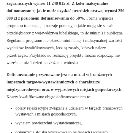
zagranicznych wynosi 11 248 815 zł. Z kolei maksymalne
dofinansowanie, jakie może uzyskać przedsiębiorstwo, wynosi 250
000 zł z poziomem dofinansowania do 50%.
Forma wsparcia
programu to dotacja, a rodzaje pomocy, o jakie mogą się starać
przedsiębiorcy z województwa lubelskiego, to
de minimis
i publiczna.
Regulamin programu nie określa minimalnej i maksymalnej wartości
wydatków kwalifikowanych, lecz są zasady, których należy
przestrzegać. Przykładowo realizację projektu można rozpocząć nie
wcześniej niż 1 dzień po złożeniu wniosku.
Dofinansowanie przyznawane jest na udział w branżowych
imprezach targowo-wystawienniczych o charakterze
międzynarodowym oraz w wyjazdowych misjach gospodarczych.
Koszty kwalifikowane objęte dofinansowaniem to:
opłaty rejestracyjne związane z udziałem w targach branżowych
wystawach i misjach gospodarczych,
wynajem powierzchni wystawienniczej,
organizacja stoiska wystawowego na targach (wynajem