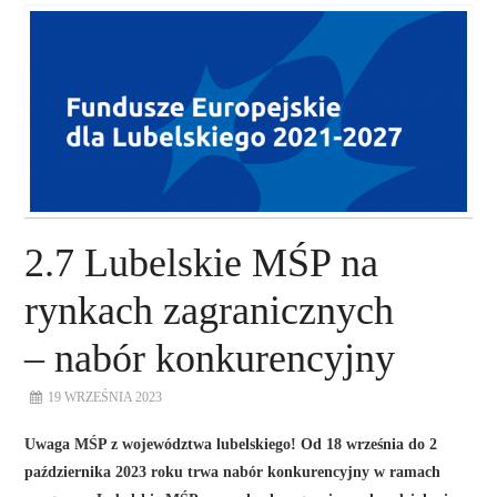
O NAS
NASZE USŁUGI
DORADZTWO
PLAN ROZWOJU EKSPORTU
2.7 Lubelskie MŚP na
PROEXIO
rynkach zagranicznych
– nabór konkurencyjny
KONTAKT
19 WRZEŚNIA 2023
Uwaga MŚP z województwa lubelskiego! Od 18 września do 2
października 2023 roku trwa nabór konkurencyjny w ramach