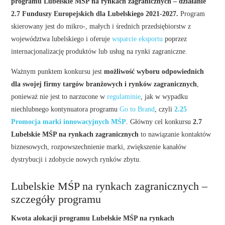
programu Lubelskie MŚP na rynkach zagranicznych – działanie
2.7 Funduszy Europejskich dla Lubelskiego 2021-2027.
Program
skierowany jest do mikro-, małych i średnich przedsiębiorstw z
województwa lubelskiego i oferuje
wsparcie eksportu
poprzez
internacjonalizację produktów lub usług na rynki zagraniczne.
Ważnym punktem konkursu jest
możliwość wyboru odpowiednich
dla swojej firmy targów branżowych i rynków zagranicznych
,
ponieważ nie jest to narzucone w
regulaminie
, jak w wypadku
niechlubnego kontynuatora programu
Go to Brand
, czyli
2.25
Promocja marki innowacyjnych MŚP
. Główny cel konkursu
2.7
Lubelskie MŚP na rynkach zagranicznych
to nawiązanie kontaktów
biznesowych, rozpowszechnienie marki, zwiększenie kanałów
dystrybucji i zdobycie nowych rynków zbytu.
Lubelskie MŚP na rynkach zagranicznych –
szczegóły programu
Kwota alokacji programu Lubelskie MŚP na rynkach