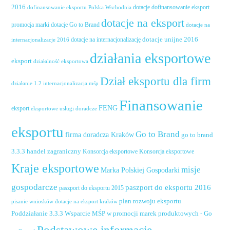
2016
dotacje dofinansowanie eksport
dofinansowanie eksportu Polska Wschodnia
dotacje na eksport
promocja marki
dotacje Go to Brand
dotacje na
dotacje unijne 2016
dotacje na internacjonalizację
internacjonalizacje 2016
działania eksportowe
eksport
działalność eksportowa
Dział eksportu dla firm
działanie 1.2 internacjonalizacja mśp
Finansowanie
FENG
eksport
eksportowe usługi doradcze
eksportu
Go to Brand
firma doradcza Kraków
go to brand
handel zagraniczny
3.3.3
Konsorcja eksportowe
Konsorcja eksportowe
Kraje eksportowe
misje
Marka Polskiej Gospodarki
gospodarcze
paszport do eksportu 2016
paszport do eksportu 2015
plan rozwoju eksportu
pisanie wniosków dotacje na eksport kraków
Poddziałanie 3.3.3 Wsparcie MŚP w promocji marek produktowych - Go