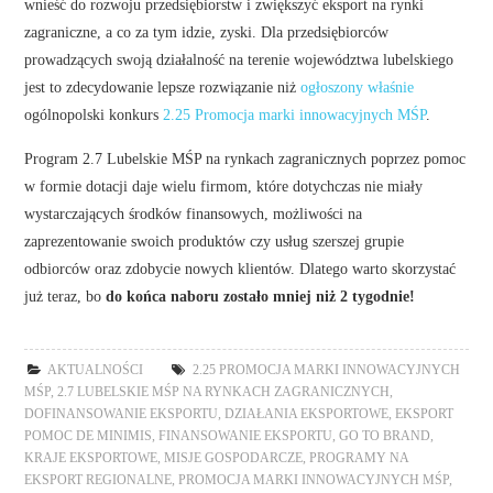
wnieść do rozwoju przedsiębiorstw i zwiększyć eksport na rynki
zagraniczne, a co za tym idzie, zyski. Dla przedsiębiorców
prowadzących swoją działalność na terenie województwa lubelskiego
jest to zdecydowanie lepsze rozwiązanie niż
ogłoszony właśnie
ogólnopolski konkurs
2.25 Promocja marki innowacyjnych MŚP
.
Program 2.7 Lubelskie MŚP na rynkach zagranicznych poprzez pomoc
w formie dotacji daje wielu firmom, które dotychczas nie miały
wystarczających środków finansowych, możliwości na
zaprezentowanie swoich produktów czy usług szerszej grupie
odbiorców oraz zdobycie nowych klientów. Dlatego warto skorzystać
już teraz, bo
do końca naboru zostało mniej niż 2 tygodnie!
AKTUALNOŚCI
2.25 PROMOCJA MARKI INNOWACYJNYCH
MŚP
,
2.7 LUBELSKIE MŚP NA RYNKACH ZAGRANICZNYCH
,
DOFINANSOWANIE EKSPORTU
,
DZIAŁANIA EKSPORTOWE
,
EKSPORT
POMOC DE MINIMIS
,
FINANSOWANIE EKSPORTU
,
GO TO BRAND
,
KRAJE EKSPORTOWE
,
MISJE GOSPODARCZE
,
PROGRAMY NA
EKSPORT REGIONALNE
,
PROMOCJA MARKI INNOWACYJNYCH MŚP
,