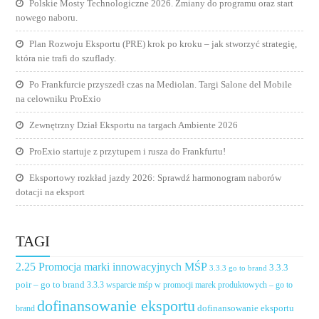
Polskie Mosty Technologiczne 2026. Zmiany do programu oraz start
nowego naboru.
Plan Rozwoju Eksportu (PRE) krok po kroku – jak stworzyć strategię,
która nie trafi do szuflady.
Po Frankfurcie przyszedł czas na Mediolan. Targi Salone del Mobile
na celowniku ProExio
Zewnętrzny Dział Eksportu na targach Ambiente 2026
ProExio startuje z przytupem i rusza do Frankfurtu!
Eksportowy rozkład jazdy 2026: Sprawdź harmonogram naborów
dotacji na eksport
TAGI
2.25 Promocja marki innowacyjnych MŚP
3.3.3
3.3.3 go to brand
poir – go to brand
3.3.3 wsparcie mśp w promocji marek produktowych – go to
dofinansowanie eksportu
dofinansowanie eksportu
brand