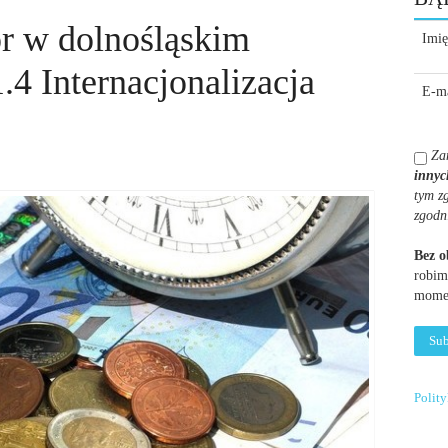
r w dolnośląskim
Imię
.4 Internacjonalizacja
E-ma
Za
innyc
tym z
zgodn
Bez 
robim
momen
Polit