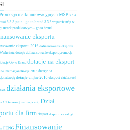
GI
 Promocja marki innowacyjnych MŚP
3.3.3
3.3.3 poir – go to brand
brand
3.3.3 wsparcie mśp w
ji marek produktowych – go to brand
inansowanie eksportu
ansowanie eksportu 2016
dofinansowanie eksportu
dotacje dofinansowanie eksport promocja
 Wschodnia
dotacje na eksport
dotacje Go to Brand
dotacje na
 na internacjonalizacje 2016
dotacje unijne 2016 eksport
cjonalizację
działalność
działania eksportowe
towa
Dział
ie 1.2 internacjonalizacja mśp
portu dla firm
eksport
eksportowe usługi
Finansowanie
FENG
ze