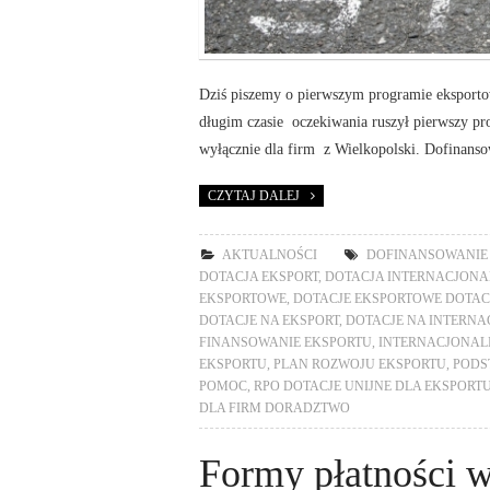
Dziś piszemy o pierwszym programie eksporto
długim czasie oczekiwania ruszył pierwszy pr
wyłącznie dla firm z Wielkopolski. Dofinanso
CZYTAJ DALEJ
AKTUALNOŚCI
DOFINANSOWANIE
DOTACJA EKSPORT
,
DOTACJA INTERNACJONA
EKSPORTOWE
,
DOTACJE EKSPORTOWE DOTAC
DOTACJE NA EKSPORT
,
DOTACJE NA INTERNA
FINANSOWANIE EKSPORTU
,
INTERNACJONALI
EKSPORTU
,
PLAN ROZWOJU EKSPORTU
,
PODS
POMOC
,
RPO DOTACJE UNIJNE DLA EKSPORT
DLA FIRM DORADZTWO
Formy płatności w