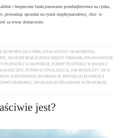
ilne i bezpieczne funkcjonowanie przedsiębiorstwa na rynku,
ter, prowadząc sprzedaż na rynek międzynarodowy, chce w
ość za towar dostarczony
Ł EKSPORTU DLA FIRM
,
DZIAŁALNOŚĆ EKSPORTOWA
,
RTU
,
EKSPORT ROZLICZENIA MIĘDZY FIRMAMI
,
FINANSOWANIE
Y PŁATNOŚCI W EKSPORCIE
,
FORMY PŁATNOŚCI W HANDLU
AGRANICZNY
,
INTERNACJONALIZACJA
,
JAK ROZLICZYĆ SIĘ W
ERÓW
,
PODSTAWOWE INFORMACJE
,
PRZYKŁAD PŁATNOŚCI
OZWÓJ EKSPORTU
,
TRANSAKCJE FINANSOWE W EKSPORCIE
,
aściwie jest?