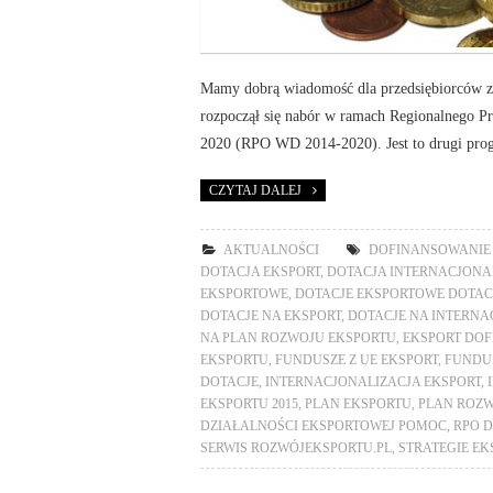
Mamy dobrą wiadomość dla przedsiębiorców z
rozpoczął się nabór w ramach Regionalnego P
2020 (RPO WD 2014-2020). Jest to drugi prog
CZYTAJ DALEJ
AKTUALNOŚCI
DOFINANSOWANIE
DOTACJA EKSPORT
,
DOTACJA INTERNACJONA
EKSPORTOWE
,
DOTACJE EKSPORTOWE DOTAC
DOTACJE NA EKSPORT
,
DOTACJE NA INTERNA
NA PLAN ROZWOJU EKSPORTU
,
EKSPORT DO
EKSPORTU
,
FUNDUSZE Z UE EKSPORT
,
FUNDUS
DOTACJE
,
INTERNACJONALIZACJA EKSPORT
,
EKSPORTU 2015
,
PLAN EKSPORTU
,
PLAN ROZW
DZIAŁALNOŚCI EKSPORTOWEJ POMOC
,
RPO D
SERWIS ROZWÓJEKSPORTU.PL
,
STRATEGIE EK