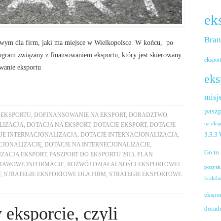
ek
Bra
wym dla firm, jaki ma miejsce w Wielkopolsce. W końcu, po
ogram związany z finansowaniem eksportu, który jest skierowany
ekspor
wanie eksportu
eks
misj
paszp
 EKSPORTU
,
DOFINANSOWANIE NA EKSPORT
,
DORADZTWO
,
na eks
LIZACJA
,
DOTACJA NA EKSPORT
,
DOTACJE EKSPORT
,
DOTACJE
3.3.3
JE INTERNACJONALIZACJA
,
DOTACJE INTERNACJONALIZACJA
,
CJONALIZACJĘ
,
DOTACJE NA INTERNECJONALIZACJE
,
Go to
ZACJA EKSPORT
,
PASZPORT DO EKSPORTU 2015
,
PLAN
TAWOWE INFORMACJE
,
ROZWÓJ DZIAŁALNOŚCI EKSPORTOWEJ
pozysk
U
,
STRATEGIE EKSPORTOWE DLA FIRM
,
STRATEGIE EKSPORTOWE
krakó
ekspo
 eksporcie, czyli
dorad