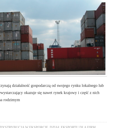
zynają działalność gospodarczą od swojego rynku lokalnego lub
starczający okazuje się nawet rynek krajowy i część z nich
 na rodzimym
DYSTRYBUCJA W EKSPORCIE
,
DZIAŁ EKSPORTU DLA FIRM
,