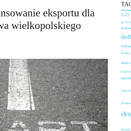
TA
nsowanie eksportu dla
2.25
wa wielkopolskiego
go to 
promoc
dof
dofin
Polska
marki
dotacje
interna
ekspor
działan
eks
doradc