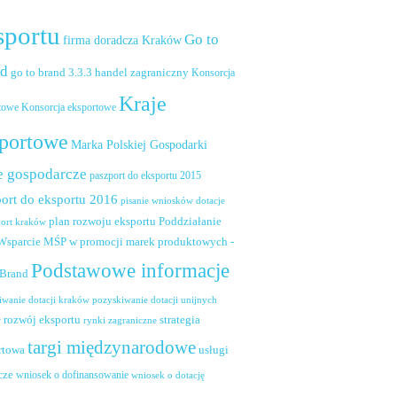
sportu
Go to
firma doradcza Kraków
nd
handel zagraniczny
go to brand 3.3.3
Konsorcja
Kraje
towe
Konsorcja eksportowe
portowe
Marka Polskiej Gospodarki
e gospodarcze
paszport do eksportu 2015
ort do eksportu 2016
pisanie wniosków dotacje
plan rozwoju eksportu
Poddziałanie
port kraków
 Wsparcie MŚP w promocji marek produktowych -
Podstawowe informacje
 Brand
pozyskiwanie dotacji unijnych
iwanie dotacji kraków
rozwój eksportu
strategia
w
rynki zagraniczne
targi międzynarodowe
usługi
rtowa
cze
wniosek o dofinansowanie
wniosek o dotację