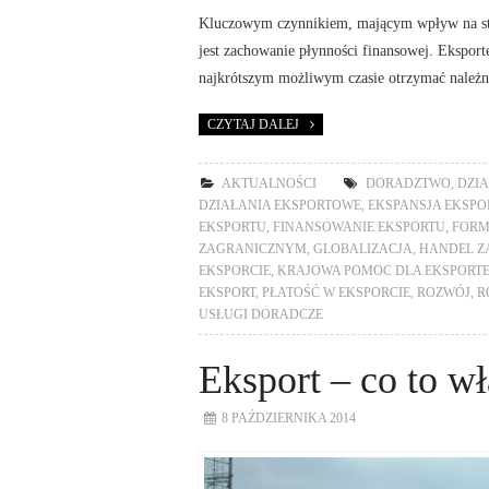
Kluczowym czynnikiem, mającym wpływ na stab
jest zachowanie płynności finansowej. Ekspor
najkrótszym możliwym czasie otrzymać należn
CZYTAJ DALEJ
AKTUALNOŚCI
DORADZTWO
,
DZIA
DZIAŁANIA EKSPORTOWE
,
EKSPANSJA EKSPO
EKSPORTU
,
FINANSOWANIE EKSPORTU
,
FORM
ZAGRANICZNYM
,
GLOBALIZACJA
,
HANDEL Z
EKSPORCIE
,
KRAJOWA POMOC DLA EKSPORT
EKSPORT
,
PŁATOŚĆ W EKSPORCIE
,
ROZWÓJ
,
R
USŁUGI DORADCZE
Eksport – co to wł
8 PAŹDZIERNIKA 2014