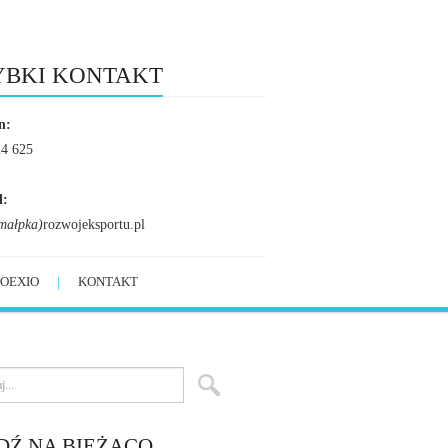
YBKI KONTAKT
n:
24 625
l:
małpka)
rozwojeksportu.pl
OEXIO
KONTAKT
DŹ NA BIEŻĄCO