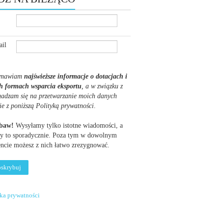
il
mawiam
najświeższe informacje o dotacjach i
h formach wsparcia eksportu
, a w związku z
gadzam się na przetwarzanie moich danych
ie z poniższą Polityką prywatności
.
obaw!
Wysyłamy tylko istotne wiadomości, a
y to sporadycznie. Poza tym w dowolnym
cie możesz z nich łatwo zrezygnować.
yka prywatności