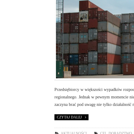
Przedsiębiorcy w większości wypadków rozpoc
regionalnego. Jednak w pewnym momencie niewy
zaczyna brać pod uwagę nie tylko działalność
CZYTAJ DALEJ
AKTUALNOŚCI
CEL
,
DORADZTWO
,