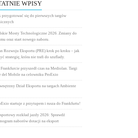
TATNIE WPISY
k przygotować się do pierwszych targów
nicznych
lskie Mosty Technologiczne 2026. Zmiany do
amu oraz start nowego naboru.
an Rozwoju Eksportu (PRE) krok po kroku – jak
yć strategię, która nie trafi do szuflady.
 Frankfurcie przyszedł czas na Mediolan. Targi
e del Mobile na celowniku ProExio
wnętrzny Dział Eksportu na targach Ambiente
oExio startuje z przytupem i rusza do Frankfurtu!
sportowy rozkład jazdy 2026: Sprawdź
nogram naborów dotacji na eksport