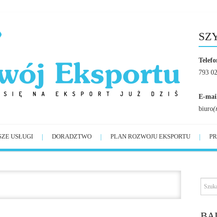
SZ
Telefo
793 0
E-mai
biuro
(
SZE USŁUGI
DORADZTWO
PLAN ROZWOJU EKSPORTU
PR
BĄ