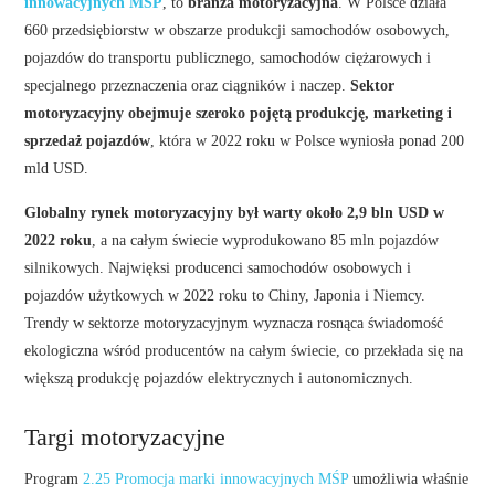
innowacyjnych MŚP
, to
branża motoryzacyjna
. W Polsce działa
660 przedsiębiorstw w obszarze produkcji samochodów osobowych,
pojazdów do transportu publicznego, samochodów ciężarowych i
specjalnego przeznaczenia oraz ciągników i naczep.
Sektor
motoryzacyjny obejmuje szeroko pojętą produkcję, marketing i
sprzedaż pojazdów
, która w 2022 roku w Polsce wyniosła ponad 200
mld USD.
Globalny rynek motoryzacyjny był warty około 2,9 bln USD w
2022 roku
, a na całym świecie wyprodukowano 85 mln pojazdów
silnikowych. Najwięksi producenci samochodów osobowych i
pojazdów użytkowych w 2022 roku to Chiny, Japonia i Niemcy.
Trendy w sektorze motoryzacyjnym wyznacza rosnąca świadomość
ekologiczna wśród producentów na całym świecie, co przekłada się na
większą produkcję pojazdów elektrycznych i autonomicznych.
Targi motoryzacyjne
Program
2.25 Promocja marki innowacyjnych MŚP
umożliwia właśnie