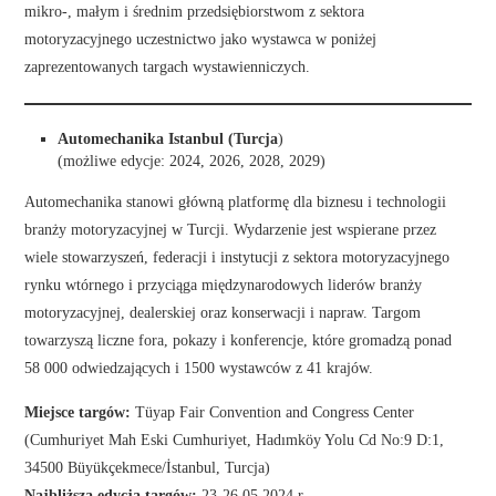
mikro-, małym i średnim przedsiębiorstwom z sektora
motoryzacyjnego uczestnictwo jako wystawca w poniżej
zaprezentowanych targach wystawienniczych.
Automechanika Istanbul (Turcja
)
(możliwe edycje: 2024, 2026, 2028, 2029)
Automechanika stanowi główną platformę dla biznesu i technologii
branży motoryzacyjnej w Turcji. Wydarzenie jest wspierane przez
wiele stowarzyszeń, federacji i instytucji z sektora motoryzacyjnego
rynku wtórnego i przyciąga międzynarodowych liderów branży
motoryzacyjnej, dealerskiej oraz konserwacji i napraw. Targom
towarzyszą liczne fora, pokazy i konferencje, które gromadzą ponad
58 000 odwiedzających i 1500 wystawców z 41 krajów.
Miejsce targów:
Tüyap Fair Convention and Congress Center
(Cumhuriyet Mah Eski Cumhuriyet, Hadımköy Yolu Cd No:9 D:1,
34500 Büyükçekmece/İstanbul, Turcja)
Najbliższa edycja targów:
23-26.05.2024 r.