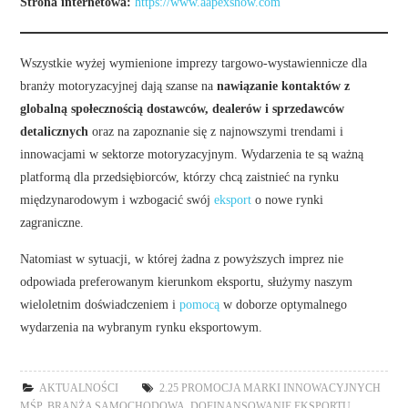
Strona internetowa:
https://www.aapexshow.com
Wszystkie wyżej wymienione imprezy targowo-wystawiennicze dla
branży motoryzacyjnej dają szanse na
nawiązanie kontaktów z
globalną społecznością dostawców, dealerów i sprzedawców
detalicznych
oraz na zapoznanie się z najnowszymi trendami i
innowacjami w sektorze motoryzacyjnym. Wydarzenia te są ważną
platformą dla przedsiębiorców, którzy chcą zaistnieć na rynku
międzynarodowym i wzbogacić swój
eksport
o nowe rynki
zagraniczne.
Natomiast w sytuacji, w której żadna z powyższych imprez nie
odpowiada preferowanym kierunkom eksportu, służymy naszym
wieloletnim doświadczeniem i
pomocą
w doborze optymalnego
wydarzenia na wybranym rynku eksportowym.
AKTUALNOŚCI
2.25 PROMOCJA MARKI INNOWACYJNYCH
MŚP
,
BRANŻA SAMOCHODOWA
,
DOFINANSOWANIE EKSPORTU
,