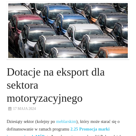
O NAS
NASZE USŁUGI
DORADZTWO
PLAN ROZWOJU EKSPORTU
Dotacje na eksport dla
PROEXIO
sektora
motoryzacyjnego
KONTAKT
17 MAJA 2024
Dziesiąty sektor (kolejny po
meblarskim
), który może starać się o
dofinansowanie w ramach programu
2.25 Promocja marki