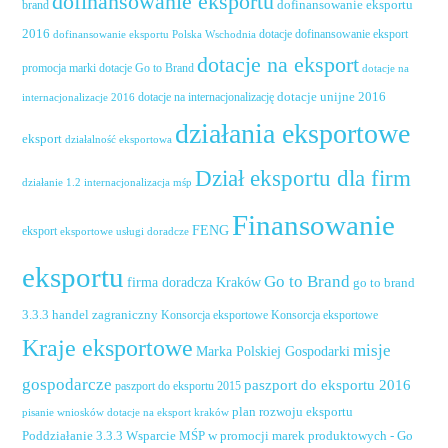
dofinansowanie eksportu
dofinansowanie eksportu
brand
2016
dotacje dofinansowanie eksport
dofinansowanie eksportu Polska Wschodnia
dotacje na eksport
promocja marki
dotacje Go to Brand
dotacje na
dotacje unijne 2016
dotacje na internacjonalizację
internacjonalizacje 2016
działania eksportowe
eksport
działalność eksportowa
Dział eksportu dla firm
działanie 1.2 internacjonalizacja mśp
Finansowanie
FENG
eksport
eksportowe usługi doradcze
eksportu
Go to Brand
firma doradcza Kraków
go to brand
handel zagraniczny
3.3.3
Konsorcja eksportowe
Konsorcja eksportowe
Kraje eksportowe
misje
Marka Polskiej Gospodarki
gospodarcze
paszport do eksportu 2016
paszport do eksportu 2015
plan rozwoju eksportu
pisanie wniosków dotacje na eksport kraków
Poddziałanie 3.3.3 Wsparcie MŚP w promocji marek produktowych - Go