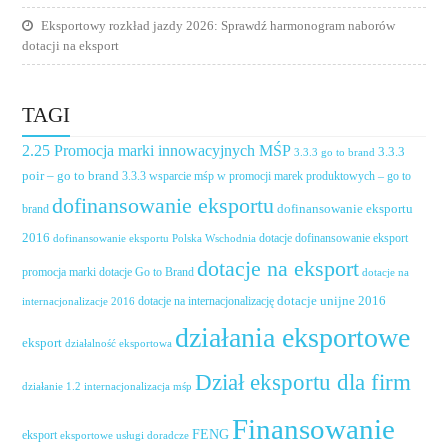
Eksportowy rozkład jazdy 2026: Sprawdź harmonogram naborów
dotacji na eksport
TAGI
2.25 Promocja marki innowacyjnych MŚP
3.3.3
3.3.3 go to brand
poir – go to brand
3.3.3 wsparcie mśp w promocji marek produktowych – go to
dofinansowanie eksportu
dofinansowanie eksportu
brand
2016
dotacje dofinansowanie eksport
dofinansowanie eksportu Polska Wschodnia
dotacje na eksport
promocja marki
dotacje Go to Brand
dotacje na
dotacje unijne 2016
dotacje na internacjonalizację
internacjonalizacje 2016
działania eksportowe
eksport
działalność eksportowa
Dział eksportu dla firm
działanie 1.2 internacjonalizacja mśp
Finansowanie
FENG
eksport
eksportowe usługi doradcze