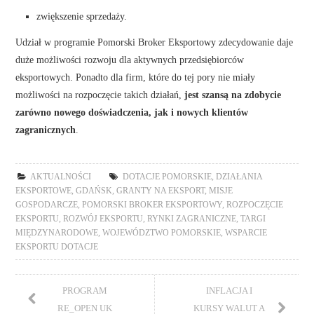
zwiększenie sprzedaży.
Udział w programie Pomorski Broker Eksportowy zdecydowanie daje
duże możliwości rozwoju dla aktywnych przedsiębiorców
eksportowych. Ponadto dla firm, które do tej pory nie miały
możliwości na rozpoczęcie takich działań,
jest szansą na zdobycie
zarówno nowego doświadczenia, jak i nowych klientów
zagranicznych
.
AKTUALNOŚCI
DOTACJE POMORSKIE
,
DZIAŁANIA
EKSPORTOWE
,
GDAŃSK
,
GRANTY NA EKSPORT
,
MISJE
GOSPODARCZE
,
POMORSKI BROKER EKSPORTOWY
,
ROZPOCZĘCIE
EKSPORTU
,
ROZWÓJ EKSPORTU
,
RYNKI ZAGRANICZNE
,
TARGI
MIĘDZYNARODOWE
,
WOJEWÓDZTWO POMORSKIE
,
WSPARCIE
EKSPORTU DOTACJE
PROGRAM
INFLACJA I
RE_OPEN UK
KURSY WALUT A