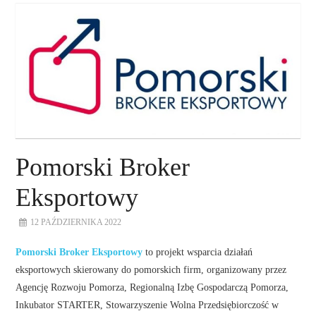
O NAS
NASZE USŁUGI
DORADZTWO
PLAN ROZWOJU EKSPORTU
Pomorski Broker
PROEXIO
Eksportowy
12 PAŹDZIERNIKA 2022
KONTAKT
Pomorski Broker Eksportowy
to projekt wsparcia działań
eksportowych skierowany do pomorskich firm, organizowany przez
Agencję Rozwoju Pomorza, Regionalną Izbę Gospodarczą Pomorza,
Inkubator STARTER, Stowarzyszenie Wolna Przedsiębiorczość w