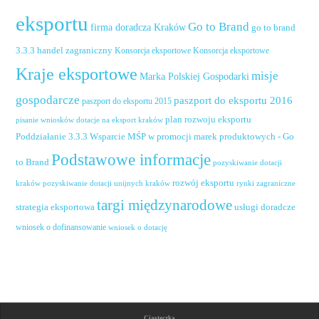
eksportu
Go to Brand
firma doradcza Kraków
go to brand
handel zagraniczny
3.3.3
Konsorcja eksportowe
Konsorcja eksportowe
Kraje eksportowe
misje
Marka Polskiej Gospodarki
gospodarcze
paszport do eksportu 2016
paszport do eksportu 2015
plan rozwoju eksportu
pisanie wniosków dotacje na eksport kraków
Poddziałanie 3.3.3 Wsparcie MŚP w promocji marek produktowych - Go
Podstawowe informacje
to Brand
pozyskiwanie dotacji
rozwój eksportu
pozyskiwanie dotacji unijnych kraków
rynki zagraniczne
kraków
targi międzynarodowe
usługi doradcze
strategia eksportowa
wniosek o dofinansowanie
wniosek o dotację
Ciasteczka