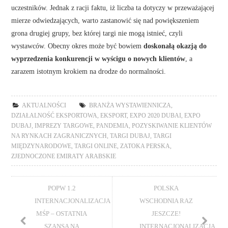
uczestników. Jednak z racji faktu, iż liczba ta dotyczy w przeważającej
mierze odwiedzających, warto zastanowić się nad powiększeniem
grona drugiej grupy, bez której targi nie mogą istnieć, czyli
wystawców. Obecny okres może być bowiem
doskonałą okazją do
wyprzedzenia konkurencji w wyścigu o nowych klientów
, a
zarazem istotnym krokiem na drodze do normalności.
AKTUALNOŚCI
BRANŻA WYSTAWIENNICZA
,
DZIAŁALNOŚĆ EKSPORTOWA
,
EKSPORT
,
EXPO 2020 DUBAI
,
EXPO
DUBAJ
,
IMPREZY TARGOWE
,
PANDEMIA
,
POZYSKIWANIE KLIENTÓW
NA RYNKACH ZAGRANICZNYCH
,
TARGI DUBAJ
,
TARGI
MIĘDZYNARODOWE
,
TARGI ONLINE
,
ZATOKA PERSKA
,
ZJEDNOCZONE EMIRATY ARABSKIE
POPW 1.2
POLSKA
INTERNACJONALIZACJA
WSCHODNIA RAZ
MŚP – OSTATNIA
JESZCZE!
SZANSA NA
INTERNACJONALIZACJA