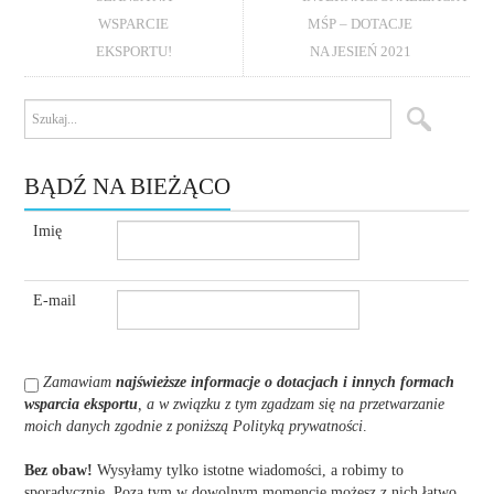
WSPARCIE
MŚP – DOTACJE
EKSPORTU!
NA JESIEŃ 2021
BĄDŹ NA BIEŻĄCO
Imię
E-mail
Zamawiam
najświeższe informacje o dotacjach i innych formach
wsparcia eksportu
, a w związku z tym zgadzam się na przetwarzanie
moich danych zgodnie z poniższą Polityką prywatności
.
Bez obaw!
Wysyłamy tylko istotne wiadomości, a robimy to
sporadycznie. Poza tym w dowolnym momencie możesz z nich łatwo