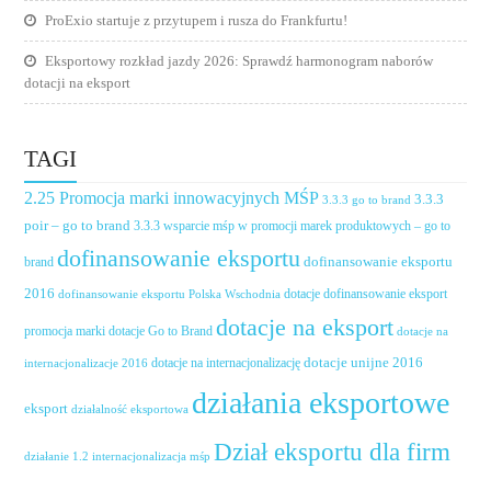
ProExio startuje z przytupem i rusza do Frankfurtu!
Eksportowy rozkład jazdy 2026: Sprawdź harmonogram naborów
dotacji na eksport
TAGI
2.25 Promocja marki innowacyjnych MŚP
3.3.3
3.3.3 go to brand
poir – go to brand
3.3.3 wsparcie mśp w promocji marek produktowych – go to
dofinansowanie eksportu
dofinansowanie eksportu
brand
2016
dotacje dofinansowanie eksport
dofinansowanie eksportu Polska Wschodnia
dotacje na eksport
promocja marki
dotacje Go to Brand
dotacje na
dotacje unijne 2016
dotacje na internacjonalizację
internacjonalizacje 2016
działania eksportowe
eksport
działalność eksportowa
Dział eksportu dla firm
działanie 1.2 internacjonalizacja mśp