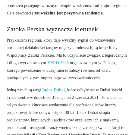
obostrzeń postępuje w różnym tempie w zależności od kraju i regionu,
ale z pewnością
zauważalna jest pozytywna tendencja
.
Zatoka Perska wyznacza kierunek
Przykładem regionu, który daje wyraźny sygnał do wznowienia
normalnej działalności targów międzynarodowych, są kraje Rady
Współpracy Zatoki Perskiej. Ma to oczywiście związek z tegorocznym
i długo wyczekiwanym
EXPO 2020
organizowanym w Dubaju,
którego powodzenie w dużej mierze zależy również od wielu
powiązanych z tym imprez targowo-wystawienniczych.
Jedną z nich są targi
Index Dubai
, które odbyły się w Dubai World
Trade Centre w dniach od 31 maja do 2 czerwca 2021. To znane na
całym świecie kluczowe wydarzenie dla profesjonalistów branży
projektowej, które odbywa się od 30 lat. Index Dubai skupia
projektantów, kupujących i architektów oraz łączy ich z markami,
produktami i usługami branży wnętrzarskiej z całego świata. Targi te
są częścią
Middle East Design and Hospitality Week
. Ta tygodniowa