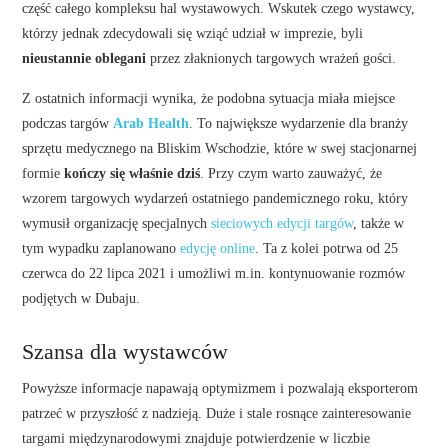
część całego kompleksu hal wystawowych. Wskutek czego wystawcy,
którzy jednak zdecydowali się wziąć udział w imprezie, byli
nieustannie oblegani
przez złaknionych targowych wrażeń gości.
Z ostatnich informacji wynika, że podobna sytuacja miała miejsce
podczas targów
Arab Health
. To największe wydarzenie dla branży
sprzętu medycznego na Bliskim Wschodzie, które w swej stacjonarnej
formie
kończy się właśnie dziś
. Przy czym warto zauważyć, że
wzorem targowych wydarzeń ostatniego pandemicznego roku, który
wymusił organizację specjalnych
sieciowych edycji targów
, także w
tym wypadku zaplanowano
edycję online
. Ta z kolei potrwa od 25
czerwca do 22 lipca 2021 i umożliwi m.in. kontynuowanie rozmów
podjętych w Dubaju.
Szansa dla wystawców
Powyższe informacje napawają optymizmem i pozwalają eksporterom
patrzeć w przyszłość z nadzieją. Duże i stale rosnące zainteresowanie
targami międzynarodowymi znajduje potwierdzenie w liczbie