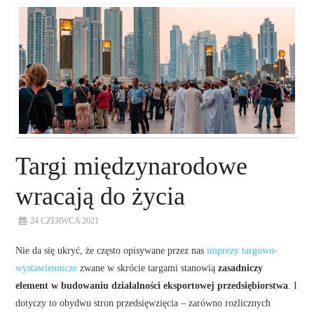
O NAS
NASZE USŁUGI
DORADZTWO
PLAN ROZWOJU EKSPORTU
Targi międzynarodowe
PROEXIO
wracają do życia
24 CZERWCA 2021
KONTAKT
Nie da się ukryć, że często opisywane przez nas
imprezy targowo-
wystawiennicze
zwane w skrócie targami stanowią
zasadniczy
element w budowaniu działalności eksportowej przedsiębiorstwa
. I
dotyczy to obydwu stron przedsięwzięcia – zarówno rozlicznych