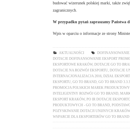
budować wizerunek polskiej marki, także zwięk
zagranicznych.
W przypadku pytań zapraszamy Państwa 
Wpis w oparciu o informacje ze strony Minist
AKTUALNOŚCI
DOFINANSOWANIE 
DOTACJE DOFINANSOWANIE EKSPORT PROM
EKSPORTOWE KRAKÓW
,
DOTACJE GO TO BR
DOTACJE NA ROZWÓJ EKSPORTU
,
DOTACJE UN
INTERNACJONALIZACJA 2016
,
DZIAŁ EKSPORT
EKSPORTU
,
GO TO BRAND
,
GO TO BRAND 3.3.
PROMOCJA POLSKICH MAREK PRODUKTOW
INTELIGENTNY ROZWÓJ GO TO BRAND
,
MARK
EKSPORT KRAKÓW
,
PO IR DOTACJE EKSPORT
PRODUKTOWYCH - GO TO BRAND
,
PODSTAWO
POZYSKIWANIE DOTACJI UNIJNYCH KRAKÓW
WSPARCIE DLA EKSPORTERÓW GO TO BRAND