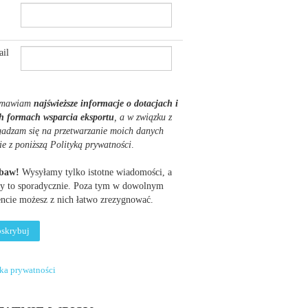
il
mawiam
najświeższe informacje o dotacjach i
h formach wsparcia eksportu
, a w związku z
gadzam się na przetwarzanie moich danych
ie z poniższą Polityką prywatności
.
obaw!
Wysyłamy tylko istotne wiadomości, a
y to sporadycznie. Poza tym w dowolnym
cie możesz z nich łatwo zrezygnować.
yka prywatności