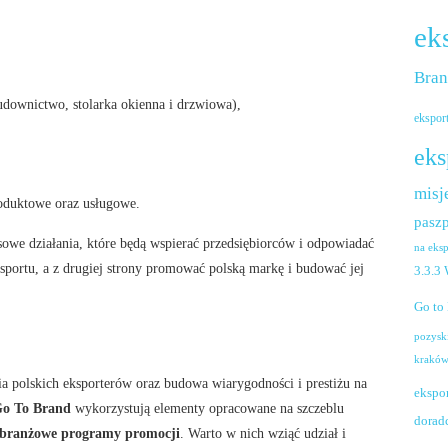
ek
Bra
downictwo, stolarka okienna i drzwiowa),
ekspor
eks
misj
oduktowe oraz usługowe.
paszp
we działania, które będą wspierać przedsiębiorców i odpowiadać
na eks
sportu, a z drugiej strony promować polską markę i budować jej
3.3.3
Go to
pozysk
krakó
ia polskich eksporterów oraz budowa wiarygodności i prestiżu na
ekspo
Go To Brand
wykorzystują elementy opracowane na szczeblu
dorad
branżowe programy promocji
. Warto w nich wziąć udział i