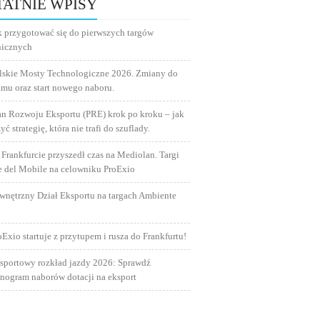
TATNIE WPISY
k przygotować się do pierwszych targów
nicznych
lskie Mosty Technologiczne 2026. Zmiany do
amu oraz start nowego naboru.
an Rozwoju Eksportu (PRE) krok po kroku – jak
yć strategię, która nie trafi do szuflady.
 Frankfurcie przyszedł czas na Mediolan. Targi
e del Mobile na celowniku ProExio
wnętrzny Dział Eksportu na targach Ambiente
oExio startuje z przytupem i rusza do Frankfurtu!
sportowy rozkład jazdy 2026: Sprawdź
nogram naborów dotacji na eksport