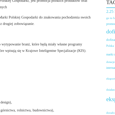
Polskiej Gospodarki, jest promocja polskich produktów oraz
TA
znych
2.25
Marki Polskiej Gospodarki do znakowania pochodzenia swoich
go to 
 z drugiej zobowiązanie.
promoc
dof
dofin
iło wytypowanie branż, które będą miały własne programy
Polska
óre wpisują się w Krajowe Inteligentne Specjalizacje (KIS).
marki
dotacje
interna
ekspor
działan
eks
 design),
 górnictwa, rolnictwa, budownictwa),
doradc