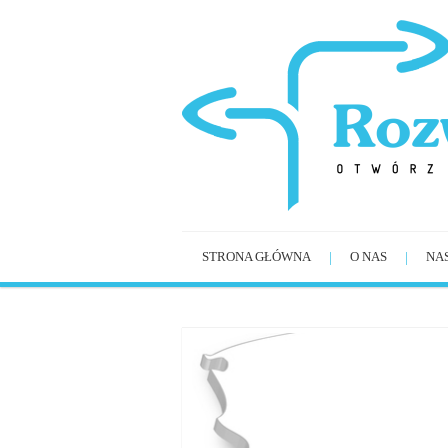
STRONA GŁÓWNA
O NAS
NA