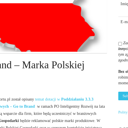
Imię
E-ma
Za
innyc
tym z
zgodn
nd – Marka Polskiej
Bez 
robim
momen
tu.pl został opisany
temat dotacji w
Poddziałaniu 3.3.3
wych – Go to Brand
w ramach PO Inteligentny Rozwój na lata
Polit
 wsparcie dla firm, które będą uczestniczyć w branżowych
Gospodarki
będzie reklamować polskie marki produktowe. W
rki Polskiej Gospodarki oraz w szerszym kontekście inicjatywa