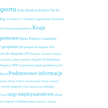
sportu
Go to
firma doradcza Kraków
nd
handel zagraniczny
go to brand 3.3.3
Konsorcja
Kraje
towe
Konsorcja eksportowe
portowe
Marka Polskiej Gospodarki
e gospodarcze
paszport do eksportu 2015
ort do eksportu 2016
pisanie wniosków dotacje
plan rozwoju eksportu
Poddziałanie
port kraków
 Wsparcie MŚP w promocji marek produktowych -
Podstawowe informacje
 Brand
pozyskiwanie dotacji unijnych
iwanie dotacji kraków
rozwój eksportu
strategia
w
rynki zagraniczne
targi międzynarodowe
usługi
rtowa
cze
wniosek o dofinansowanie
wniosek o dotację