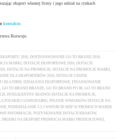
szając eksport własnej firmy i jego udział na rynkach
do
kontaktu
.
erstwa Rozwoju.
EKSPORTU 2016
,
DOFINANSOWANIE GO TO BRAND 2016
,
OCJA MARKI
,
DOTACJE EKSPORTOWE 2016
,
DOTACJE
AND
,
DOTACJE NA PROMOCJE
,
DOTACJE NA PROMOCJE MARKI
,
IJNE DLA EKSPORTERÓW 2016
,
DOTACJE UNIJNE
U DLA FIRM
,
DZIAŁANIA EKSPORTOWE
,
FINANSOWANIE
3
,
GO TO BRAND BRANŻE
,
GO TO BRAND PO IR
,
GO TO BRAND
YCH
,
INTELIGENTNY ROZWÓJ DOTACJE NA PROMOCJE
,
A POLSKIEJ GOSPODARKI
,
PISANIE WNIOSKÓW DOTACJE NA
OWE
,
PODDZIAŁANIE 3.3.3 WSPARCIE MŚP W PROMOCJI MAREK
WE INFORMACJE
,
POZYSKIWANIE DOTACJI KRAKÓW
,
,
ŚRODKI NA EKSPORT PROMOCJA MARKI PRODUKTOWEJ
,