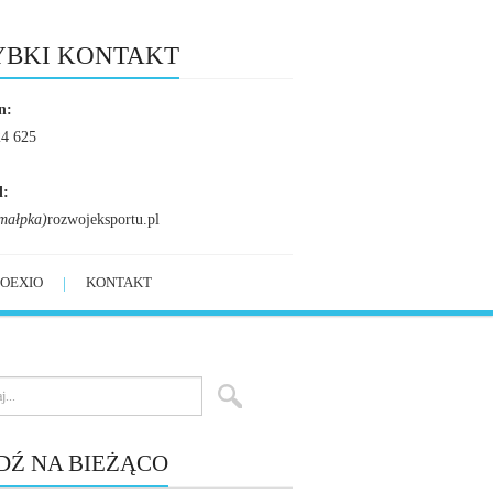
YBKI KONTAKT
n:
24 625
l:
małpka)
rozwojeksportu.pl
OEXIO
KONTAKT
DŹ NA BIEŻĄCO