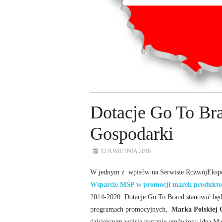
Dotacje Go To Bra
Gospodarki
12 KWIETNIA 2016
W jednym z wpisów na Serwisie RozwójEkspor
Wsparcie MŚP w promocji marek produkto
2014-2020. Dotacje Go To Brand stanowić będą
programach promocyjnych,
Marka Polskiej 
dzisiejszym wpisie zostanie omówiona idea Ma