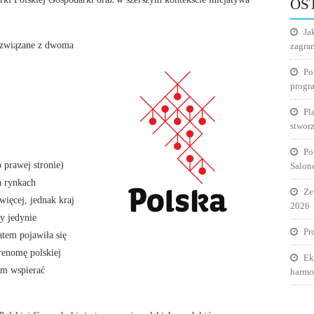
OS
Ja
 związane z dwoma
zagra
Po
progr
Pl
stworz
Po
 prawej stronie)
Salon
a rynkach
Ze
więcej, jednak kraj
2026
y jedynie
Pr
tem pojawiła się
renomę polskiej
Ek
m wspierać
harmo