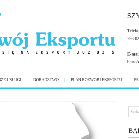
SZ
Telefo
793 0
E-mai
biuro
(
SZE USŁUGI
DORADZTWO
PLAN ROZWOJU EKSPORTU
PR
BĄ