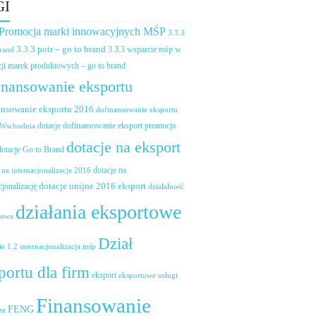
GI
 Promocja marki innowacyjnych MŚP
3.3.3
3.3.3 poir – go to brand
brand
3.3.3 wsparcie mśp w
ji marek produktowych – go to brand
inansowanie eksportu
ansowanie eksportu 2016
dofinansowanie eksportu
dotacje dofinansowanie eksport promocja
 Wschodnia
dotacje na eksport
dotacje Go to Brand
dotacje na
 na internacjonalizacje 2016
dotacje unijne 2016 eksport
cjonalizację
działalność
działania eksportowe
towa
Dział
ie 1.2 internacjonalizacja mśp
portu dla firm
eksport
eksportowe usługi
Finansowanie
FENG
ze