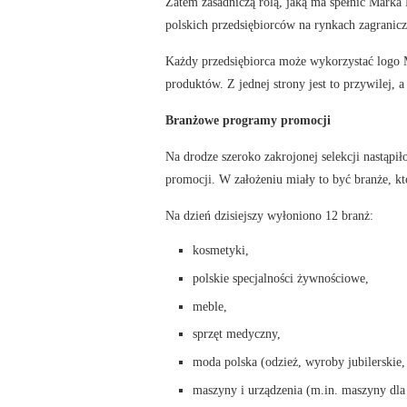
Zatem zasadniczą rolą, jaką ma spełnić Marka 
polskich przedsiębiorców na rynkach zagranic
Każdy przedsiębiorca może wykorzystać logo 
produktów. Z jednej strony jest to przywilej, a
Branżowe programy promocji
Na drodze szeroko zakrojonej selekcji nastąp
promocji. W założeniu miały to być branże, kt
Na dzień dzisiejszy wyłoniono 12 branż:
kosmetyki,
polskie specjalności żywnościowe,
meble,
sprzęt medyczny,
moda polska (odzież, wyroby jubilerskie,
maszyny i urządzenia (m.in. maszyny dla