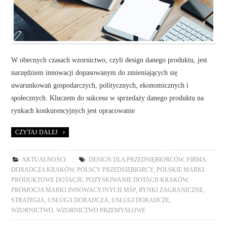
W obecnych czasach wzornictwo, czyli design danego produktu, jest
narzędziem innowacji dopasowanym do zmieniających się
uwarunkowań gospodarczych, politycznych, ekonomicznych i
społecznych. Kluczem do sukcesu w sprzedaży danego produktu na
rynkach konkurencyjnych jest opracowanie
CZYTAJ DALEJ
AKTUALNOŚCI
DESIGN DLA PRZEDSIĘBIORCÓW
,
FIRMA
DORADCZA KRAKÓW
,
POLSCY PRZEDSIĘBIORCY
,
POLSKIE MARKI
PRODUKTOWE DOTACJE
,
POZYSKIWANIE DOTACJI KRAKÓW
,
PROMOCJA MARKI INNOWACYJNYCH MŚP
,
RYNKI ZAGRANICZNE
,
STRATEGIA
,
USŁUGA DORADCZA
,
USŁUGI DORADCZE
,
WZORNICTWO
,
WZORNICTWO PRZEMYSŁOWE