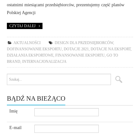
ostatnimi miesiącami przedsiębiorców, prezentujemy część planów
Polskiej Agencji
CZYTAJ DALEJ
AKTUALNOŚCI
DESIGN DLA PRZEDSIĘBIORCÓW
,
DOFINANSOWANIE EKSPORTU
,
DOTACJE 2021
,
DOTACJE NA EKSPORT
,
DZIAŁANIA EKSPORTOWE
,
FINANSOWANIE EKSPORTU
,
GO TO
BRAND
,
INTERNACJONALIZACJA
BĄDŹ NA BIEŻĄCO
Imię
E-mail