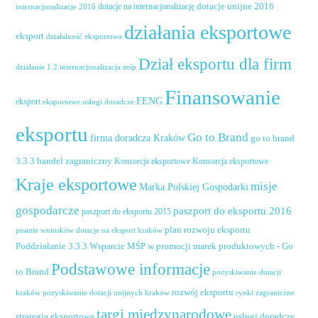
dotacje unijne 2016
dotacje na internacjonalizację
internacjonalizacje 2016
działania eksportowe
eksport
działalność eksportowa
Dział eksportu dla firm
działanie 1.2 internacjonalizacja mśp
Finansowanie
FENG
eksport
eksportowe usługi doradcze
eksportu
Go to Brand
firma doradcza Kraków
go to brand
handel zagraniczny
3.3.3
Konsorcja eksportowe
Konsorcja eksportowe
Kraje eksportowe
misje
Marka Polskiej Gospodarki
gospodarcze
paszport do eksportu 2016
paszport do eksportu 2015
plan rozwoju eksportu
pisanie wniosków dotacje na eksport kraków
Poddziałanie 3.3.3 Wsparcie MŚP w promocji marek produktowych - Go
Podstawowe informacje
to Brand
pozyskiwanie dotacji
rozwój eksportu
pozyskiwanie dotacji unijnych kraków
rynki zagraniczne
kraków
targi międzynarodowe
usługi doradcze
strategia eksportowa