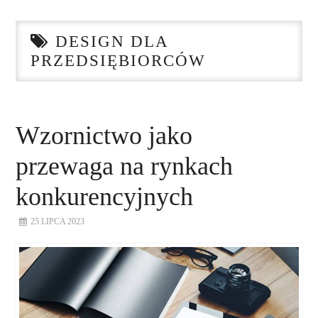
STRONA GŁÓWNA
DESIGN DLA
O NAS
PRZEDSIĘBIORCÓW
NASZE USŁUGI
DORADZTWO
Wzornictwo jako
przewaga na rynkach
PLAN ROZWOJU EKSPORTU
konkurencyjnych
PROEXIO
25 LIPCA 2023
KONTAKT