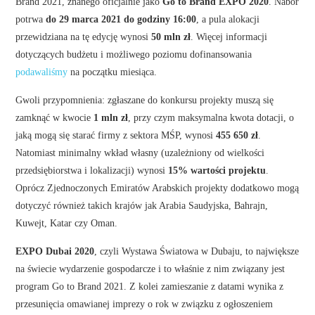
Brand 2021, znanego oficjalnie jako
Go to Brand EXPO 2020
. Nabór
potrwa
do 29 marca 2021 do godziny 16:00
, a pula alokacji
przewidziana na tę edycję wynosi
50 mln zł
. Więcej informacji
dotyczących budżetu i możliwego poziomu dofinansowania
podawaliśmy
na początku miesiąca.
Gwoli przypomnienia: zgłaszane do konkursu projekty muszą się
zamknąć w kwocie
1
mln zł
, przy czym maksymalna kwota dotacji, o
jaką mogą się starać firmy z sektora MŚP, wynosi
455 650 zł
.
Natomiast minimalny wkład własny (uzależniony od wielkości
przedsiębiorstwa i lokalizacji) wynosi
15% wartości projektu
.
Oprócz Zjednoczonych Emiratów Arabskich projekty dodatkowo mogą
dotyczyć również takich krajów jak Arabia Saudyjska, Bahrajn,
Kuwejt, Katar czy Oman.
EXPO Dubai 2020
, czyli Wystawa Światowa w Dubaju, to największe
na świecie wydarzenie gospodarcze i to właśnie z nim związany jest
program Go to Brand 2021. Z kolei zamieszanie z datami wynika z
przesunięcia omawianej imprezy o rok w związku z ogłoszeniem