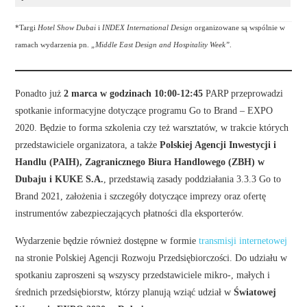
*Targi
Hotel Show Dubai
i
INDEX International Design
organizowane są wspólnie w
ramach wydarzenia pn.
„Middle East Design and Hospitality Week”
.
Ponadto już
2 marca w godzinach 10:00-12:45
PARP przeprowadzi
spotkanie informacyjne dotyczące programu Go to Brand – EXPO
2020. Będzie to forma szkolenia czy też warsztatów, w trakcie których
przedstawiciele organizatora, a także
Polskiej Agencji Inwestycji i
Handlu (PAIH), Zagranicznego Biura Handlowego (ZBH) w
Dubaju i KUKE S.A.
, przedstawią zasady poddziałania 3.3.3 Go to
Brand 2021, założenia i szczegóły dotyczące imprezy oraz ofertę
instrumentów zabezpieczających płatności dla eksporterów.
Wydarzenie będzie również dostępne w formie
transmisji internetowej
na stronie Polskiej Agencji Rozwoju Przedsiębiorczości. Do udziału w
spotkaniu zaproszeni są wszyscy przedstawiciele mikro-, małych i
średnich przedsiębiorstw, którzy planują wziąć udział w
Światowej