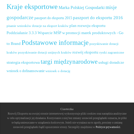
Kraje eksportowe
misje
Marka Polskiej Gospodarki
gospodarcze
paszport do eksportu 2016
paszport do eksportu 2015
plan rozwoju eksportu
pisanie wniosków dotacje na eksport kraków
Poddziałanie 3.3.3 Wsparcie MŚP w promocji marek produktowych - Go
Podstawowe informacje
to Brand
pozyskiwanie dotacji
rozwój eksportu
pozyskiwanie dotacji unijnych kraków
rynki zagraniczne
kraków
targi międzynarodowe
usługi doradcze
strategia eksportowa
wniosek o dofinansowanie
wniosek o dotację
Ciasteczka
Rozwój Eksportu na swojej stronie internetowej wykorzystuje pliki cookies oraz narzędzia analityczne
w celu optymalizacji jej działania. Korzystanie z niej bez zmiany ustawień przeglądarki oznacza, że pliki
te będą umieszczane w urządzeniu końcowym. Jeżeli nie wyrażasz na to zgody, prosimy o zmianę
ustawień przeglądarki bądź opuszczenie strony. Szczegóły znajdziesz w
Polityce prywatności
.