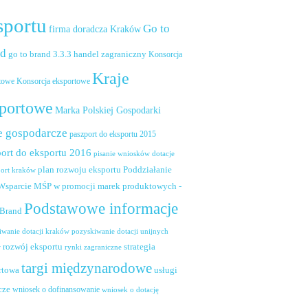
sportu
Go to
firma doradcza Kraków
nd
handel zagraniczny
go to brand 3.3.3
Konsorcja
Kraje
towe
Konsorcja eksportowe
portowe
Marka Polskiej Gospodarki
e gospodarcze
paszport do eksportu 2015
ort do eksportu 2016
pisanie wniosków dotacje
plan rozwoju eksportu
Poddziałanie
port kraków
 Wsparcie MŚP w promocji marek produktowych -
Podstawowe informacje
 Brand
pozyskiwanie dotacji unijnych
iwanie dotacji kraków
rozwój eksportu
strategia
w
rynki zagraniczne
targi międzynarodowe
usługi
rtowa
cze
wniosek o dofinansowanie
wniosek o dotację