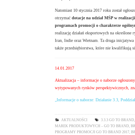
Natomiast 10 stycznia 2017 roku został ogłos
otrzymać
dotacje na udział MŚP w realizac
programach promocji o charakterze ogóln
realizację działań eksportowych na określone r
Iran, Indie oraz Wietnam. Ta druga inicjatywa
także przedsiębiorstwa, które nie kwalifikują s
14.01.2017
Aktualizacja – informacje o naborze ogłoszony
wytypowanych rynków perspektywicznych, znaj
„Informacje o naborze: Działanie 3.3, Poddzia
AKTUALNOŚCI
3.3.3 GO TO BRAND
MAREK PRODUKTOWYCH – GO TO BRAND
,
B
PROGRAMY PROMOCJI GO TO BRAND 2017
,
B