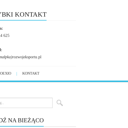
YBKI KONTAKT
n:
24 625
l:
małpka)
rozwojeksportu.pl
OEXIO
KONTAKT
DŹ NA BIEŻĄCO