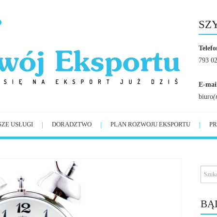
SZ
Telefo
793 0
E-mai
biuro
(
SZE USŁUGI
DORADZTWO
PLAN ROZWOJU EKSPORTU
PR
BĄ