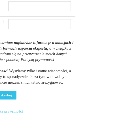
il
mawiam
najświeższe informacje o dotacjach i
h formach wsparcia eksportu
, a w związku z
gadzam się na przetwarzanie moich danych
ie z poniższą Polityką prywatności
.
obaw!
Wysyłamy tylko istotne wiadomości, a
y to sporadycznie. Poza tym w dowolnym
cie możesz z nich łatwo zrezygnować.
yka prywatności