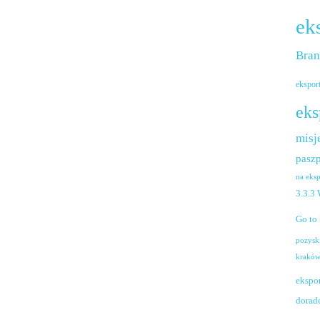
ek
Bra
ekspor
eks
misj
paszp
na eks
3.3.3
Go to
pozysk
krakó
ekspo
dorad