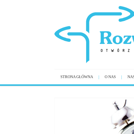
STRONA GŁÓWNA
O NAS
NA