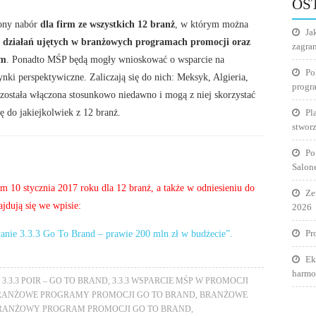
OS
zony nabór
dla firm ze wszystkich 12 branż
, w którym można
Ja
ji działań ujętych w branżowych programach promocji oraz
zagra
ym
. Ponadto MŚP będą mogły wnioskować o wsparcie na
Po
ynki perspektywiczne. Zaliczają się do nich: Meksyk, Algieria,
progr
 została włączona stosunkowo niedawno i mogą z niej skorzystać
ię do jakiejkolwiek z 12 branż.
Pl
stworz
Po
Salon
m 10 stycznia 2017 roku dla 12 branż, a także w odniesieniu do
Ze
dują się we wpisie:
2026
łanie 3.3.3 Go To Brand – prawie 200 mln zł w budżecie”.
Pr
Ek
harmo
,
3.3.3 POIR – GO TO BRAND
,
3.3.3 WSPARCIE MŚP W PROMOCJI
RANŻOWE PROGRAMY PROMOCJI GO TO BRAND
,
BRANŻOWE
RANŻOWY PROGRAM PROMOCJI GO TO BRAND
,