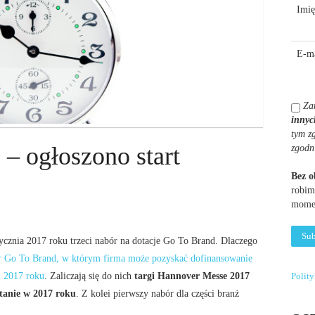
Imię
E-ma
Za
innyc
tym z
– ogłoszono start
zgodn
Bez 
robim
momen
cznia 2017 roku trzeci nabór na dotacje Go To Brand. Dlaczego
bór Go To Brand, w którym firma może pozyskać dofinansowanie
h 2017 roku
. Zaliczają się do nich
targi Hannover Messe 2017
Polit
anie w 2017 roku
. Z kolei pierwszy nabór dla części branż