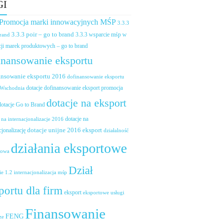
GI
 Promocja marki innowacyjnych MŚP
3.3.3
3.3.3 poir – go to brand
brand
3.3.3 wsparcie mśp w
ji marek produktowych – go to brand
inansowanie eksportu
ansowanie eksportu 2016
dofinansowanie eksportu
dotacje dofinansowanie eksport promocja
 Wschodnia
dotacje na eksport
dotacje Go to Brand
dotacje na
 na internacjonalizacje 2016
dotacje unijne 2016 eksport
cjonalizację
działalność
działania eksportowe
towa
Dział
ie 1.2 internacjonalizacja mśp
portu dla firm
eksport
eksportowe usługi
Finansowanie
FENG
ze