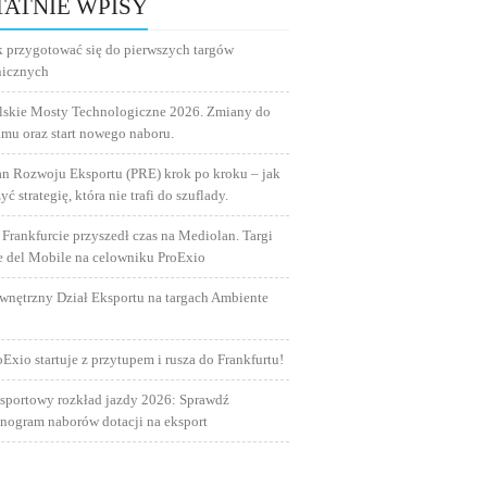
TATNIE WPISY
k przygotować się do pierwszych targów
nicznych
lskie Mosty Technologiczne 2026. Zmiany do
amu oraz start nowego naboru.
an Rozwoju Eksportu (PRE) krok po kroku – jak
yć strategię, która nie trafi do szuflady.
 Frankfurcie przyszedł czas na Mediolan. Targi
e del Mobile na celowniku ProExio
wnętrzny Dział Eksportu na targach Ambiente
oExio startuje z przytupem i rusza do Frankfurtu!
sportowy rozkład jazdy 2026: Sprawdź
nogram naborów dotacji na eksport