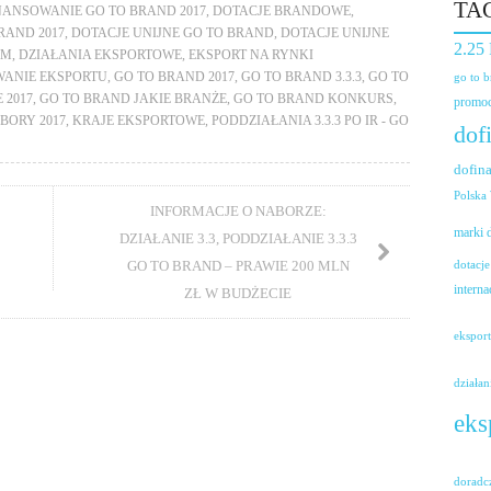
TA
NANSOWANIE GO TO BRAND 2017
,
DOTACJE BRANDOWE
,
RAND 2017
,
DOTACJE UNIJNE GO TO BRAND
,
DOTACJE UNIJNE
2.25
RM
,
DZIAŁANIA EKSPORTOWE
,
EKSPORT NA RYNKI
WANIE EKSPORTU
,
GO TO BRAND 2017
,
GO TO BRAND 3.3.3
,
GO TO
go to 
 2017
,
GO TO BRAND JAKIE BRANŻE
,
GO TO BRAND KONKURS
,
promoc
BORY 2017
,
KRAJE EKSPORTOWE
,
PODDZIAŁANIA 3.3.3 PO IR - GO
dof
dofin
Polska
INFORMACJE O NABORZE:
marki
DZIAŁANIE 3.3, PODDZIAŁANIE 3.3.3
GO TO BRAND – PRAWIE 200 MLN
dotacje
interna
ZŁ W BUDŻECIE
ekspor
działan
eks
doradc