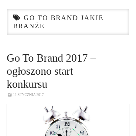
STRONA GŁÓWNA
GO TO BRAND JAKIE
O NAS
BRANŻE
NASZE USŁUGI
DORADZTWO
Go To Brand 2017 –
ogłoszono start
PLAN ROZWOJU EKSPORTU
konkursu
PROEXIO
11 STYCZNIA 2017
KONTAKT