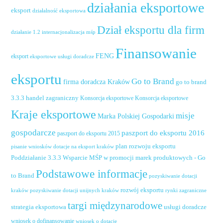
działania eksportowe
eksport
działalność eksportowa
Dział eksportu dla firm
działanie 1.2 internacjonalizacja mśp
Finansowanie
FENG
eksport
eksportowe usługi doradcze
eksportu
Go to Brand
firma doradcza Kraków
go to brand
handel zagraniczny
3.3.3
Konsorcja eksportowe
Konsorcja eksportowe
Kraje eksportowe
misje
Marka Polskiej Gospodarki
gospodarcze
paszport do eksportu 2016
paszport do eksportu 2015
plan rozwoju eksportu
pisanie wniosków dotacje na eksport kraków
Poddziałanie 3.3.3 Wsparcie MŚP w promocji marek produktowych - Go
Podstawowe informacje
to Brand
pozyskiwanie dotacji
rozwój eksportu
pozyskiwanie dotacji unijnych kraków
rynki zagraniczne
kraków
targi międzynarodowe
usługi doradcze
strategia eksportowa
wniosek o dofinansowanie
wniosek o dotację