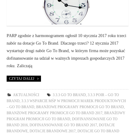
PARP zgodnie z harmonogramem ogłosił 10 stycznia 2017 roku trzeci
nabór na dotacje Go To Brand. Dlaczego trzeci? 12 stycznia 2017
wystartuje drugi nabór Go To Brand, w którym firma może pozyskać
dofinansowanie na udział w ważnych imprezach gospodarczych 2017
roku. Zaliczają
CZYTAJ DALEJ
AKTUALNOŚCI
3.3.3 GO TO BRAND
,
3.3.3 POIR – GO TO
BRAND
,
3.3.3 WSPARCIE MŚP W PROMOCJI MAREK PRODUKTOWYCH
– GO TO BRAND
,
BRANŻOWE PROGRAMY PROMOCJI GO TO BRAND
,
BRANŻOWE PROGRAMY PROMOCJI GO TO BRAND 2017
,
BRANŻOWY
PROGRAM PROMOCJI GO TO BRAND
,
DOFINANSOWANIE GO TO
BRAND 2016
,
DOFINANSOWANIE GO TO BRAND 2017
,
DOTACJE
BRANDOWE
,
DOTACJE BRANDOWE 2017
,
DOTACJE GO TO BRAND