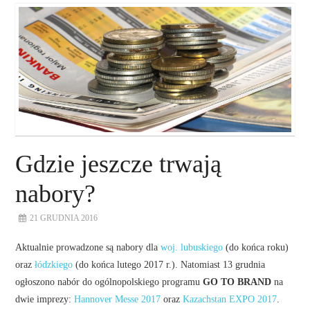
O NAS
NASZE USŁUGI
DORADZTWO
PLAN ROZWOJU EKSPORTU
Gdzie jeszcze trwają
PROEXIO
nabory?
21 GRUDNIA 2016
KONTAKT
Aktualnie prowadzone są nabory dla
woj. lubuskiego
(do końca roku)
oraz
łódzkiego
(do końca lutego 2017 r.). Natomiast 13 grudnia
ogłoszono nabór do ogólnopolskiego programu
GO TO BRAND
na
dwie imprezy:
Hannover Messe 2017
oraz
Kazachstan EXPO 2017
.