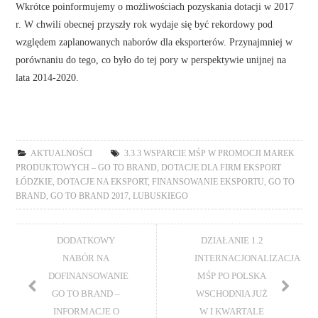
Wkrótce poinformujemy o możliwościach pozyskania dotacji w 2017
r. W chwili obecnej przyszły rok wydaje się być rekordowy pod
względem zaplanowanych naborów dla eksporterów. Przynajmniej w
porównaniu do tego, co było do tej pory w perspektywie unijnej na
lata 2014-2020.
AKTUALNOŚCI
3.3.3 WSPARCIE MŚP W PROMOCJI MAREK
PRODUKTOWYCH – GO TO BRAND
,
DOTACJE DLA FIRM EKSPORT
ŁÓDZKIE
,
DOTACJE NA EKSPORT
,
FINANSOWANIE EKSPORTU
,
GO TO
BRAND
,
GO TO BRAND 2017
,
LUBUSKIEGO
DODATKOWY
DZIAŁANIE 1.2
NABÓR NA
INTERNACJONALIZACJA
DOFINANSOWANIE
MŚP PO POLSKA
GO TO BRAND –
WSCHODNIA JUŻ
INFORMACJE O
W I KWARTALE