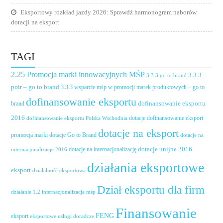
Eksportowy rozkład jazdy 2026: Sprawdź harmonogram naborów
dotacji na eksport
TAGI
2.25 Promocja marki innowacyjnych MŚP
3.3.3
3.3.3 go to brand
poir – go to brand
3.3.3 wsparcie mśp w promocji marek produktowych – go to
dofinansowanie eksportu
dofinansowanie eksportu
brand
2016
dotacje dofinansowanie eksport
dofinansowanie eksportu Polska Wschodnia
dotacje na eksport
promocja marki
dotacje Go to Brand
dotacje na
dotacje unijne 2016
dotacje na internacjonalizację
internacjonalizacje 2016
działania eksportowe
eksport
działalność eksportowa
Dział eksportu dla firm
działanie 1.2 internacjonalizacja mśp
Finansowanie
FENG
eksport
eksportowe usługi doradcze