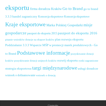
eksportu
Go to Brand
firma doradcza Kraków
go to brand
handel zagraniczny
3.3.3
Konsorcja eksportowe
Konsorcja eksportowe
Kraje eksportowe
misje
Marka Polskiej Gospodarki
gospodarcze
paszport do eksportu 2016
paszport do eksportu 2015
plan rozwoju eksportu
pisanie wniosków dotacje na eksport kraków
Poddziałanie 3.3.3 Wsparcie MŚP w promocji marek produktowych - Go
Podstawowe informacje
to Brand
pozyskiwanie dotacji
rozwój eksportu
pozyskiwanie dotacji unijnych kraków
rynki zagraniczne
kraków
targi międzynarodowe
usługi doradcze
strategia eksportowa
wniosek o dofinansowanie
wniosek o dotację
Ciasteczka