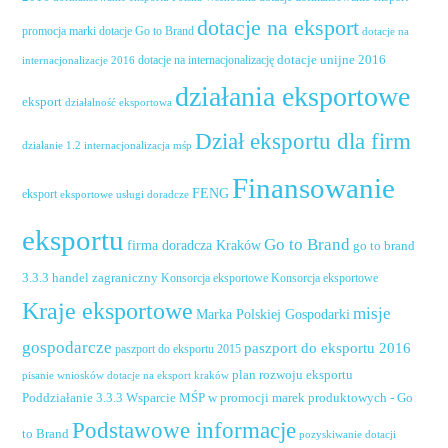
dotacje na eksport
promocja marki
dotacje Go to Brand
dotacje na
dotacje unijne 2016
dotacje na internacjonalizację
internacjonalizacje 2016
działania eksportowe
eksport
działalność eksportowa
Dział eksportu dla firm
działanie 1.2 internacjonalizacja mśp
Finansowanie
FENG
eksport
eksportowe usługi doradcze
eksportu
Go to Brand
firma doradcza Kraków
go to brand
handel zagraniczny
3.3.3
Konsorcja eksportowe
Konsorcja eksportowe
Kraje eksportowe
misje
Marka Polskiej Gospodarki
gospodarcze
paszport do eksportu 2016
paszport do eksportu 2015
plan rozwoju eksportu
pisanie wniosków dotacje na eksport kraków
Poddziałanie 3.3.3 Wsparcie MŚP w promocji marek produktowych - Go
Podstawowe informacje
to Brand
pozyskiwanie dotacji