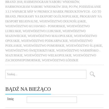
BRAND 2018
,
HARMONOGRAM NABORU WNIOSKÓW
,
HARMONOGRAM NABORU WNIOSKÓW 2018
,
PO PW
,
PODDZIAŁANIE
3.3.3 WSPARCIE MŚP W PROMOCJI MAREK PRODUKTOWYCH - GO TO
BRAND
,
PROGRAMY NA EKSPORT OGÓLNOPOLSKIE
,
PROGRAMY NA
EKSPORT REGIONALNE
,
WOJEWÓDZTWO DOLNOŚLĄSKIE
,
WOJEWÓDZTWO KUJAWSKO - POMORSKIE
,
WOJEWÓDZTWO
LUBELSKIE
,
WOJEWÓDZTWO LUBUSKIE
,
WOJEWÓDZTWO
MAZOWIECKIE
,
WOJEWÓDZTWO MAŁOPOLSKIE
,
WOJEWÓDZTWO
OPOLSKIE
,
WOJEWÓDZTWO PODKARPACKIE
,
WOJEWÓDZTWO
PODLASKIE
,
WOJEWÓDZTWO POMORSKIE
,
WOJEWÓDZTWO ŚLĄSKIE
,
WOJEWÓDZTWO ŚWIĘTOKRZYSKIE
,
WOJEWÓDZTWO WARMIŃSKO -
MAZURSKIE
,
WOJEWÓDZTWO WIELKOPOLSKIE
,
WOJEWÓDZTWO
ZACHODNIOPOMORSKIE
,
WOJEWÓDZTWO ŁÓDZKIE
BĄDŹ NA BIEŻĄCO
Imię