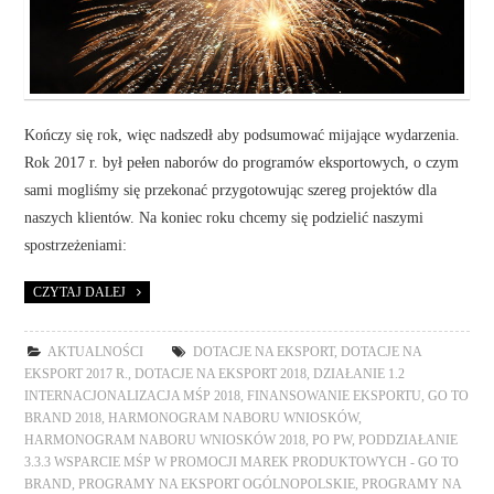
Kończy się rok, więc nadszedł aby podsumować mijające wydarzenia.
Rok 2017 r. był pełen naborów do programów eksportowych, o czym
sami mogliśmy się przekonać przygotowując szereg projektów dla
naszych klientów. Na koniec roku chcemy się podzielić naszymi
spostrzeżeniami:
CZYTAJ DALEJ
AKTUALNOŚCI
DOTACJE NA EKSPORT
,
DOTACJE NA
EKSPORT 2017 R.
,
DOTACJE NA EKSPORT 2018
,
DZIAŁANIE 1.2
INTERNACJONALIZACJA MŚP 2018
,
FINANSOWANIE EKSPORTU
,
GO TO
BRAND 2018
,
HARMONOGRAM NABORU WNIOSKÓW
,
HARMONOGRAM NABORU WNIOSKÓW 2018
,
PO PW
,
PODDZIAŁANIE
3.3.3 WSPARCIE MŚP W PROMOCJI MAREK PRODUKTOWYCH - GO TO
BRAND
,
PROGRAMY NA EKSPORT OGÓLNOPOLSKIE
,
PROGRAMY NA