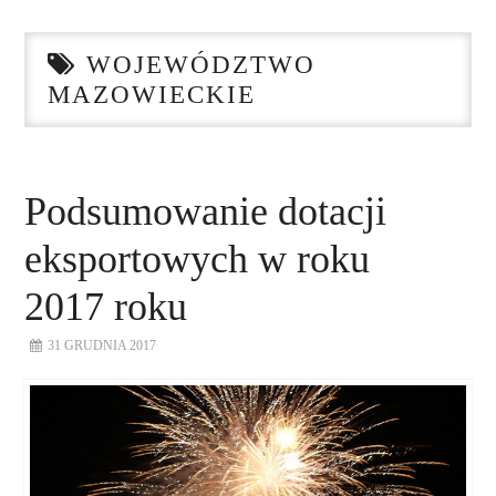
STRONA GŁÓWNA
WOJEWÓDZTWO
O NAS
MAZOWIECKIE
NASZE USŁUGI
DORADZTWO
Podsumowanie dotacji
eksportowych w roku
PLAN ROZWOJU EKSPORTU
2017 roku
PROEXIO
31 GRUDNIA 2017
KONTAKT