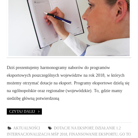
Dziś prezentujemy harmonogramy naborów do programów
eksportowych poszczególnych województw na rok 2018, w których
możemy otrzymać dotacje na eksport. Programy eksportowe dzielą się
na ogólnopolskie oraz regionalne (wojewódzkie). To, gdzie mamy
siedzibę główną potwierdzoną
CZYTAJ DALEJ
AKTUALNOŚCI
DOTACJE NA EKSPORT
,
DZIAŁANIE 1.2
INTERNACJONALIZACJA MŚP 2018
,
FINANSOWANIE EKSPORTU
,
GO TO