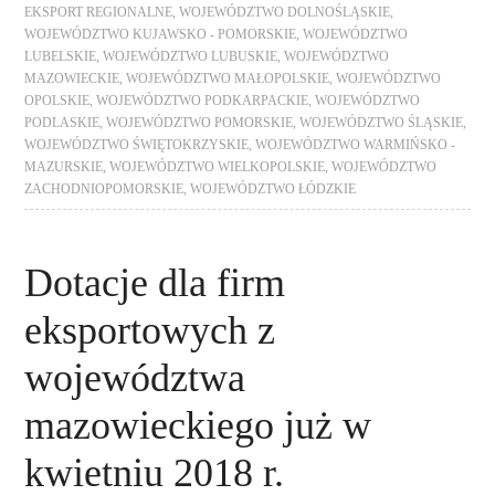
EKSPORT REGIONALNE
,
WOJEWÓDZTWO DOLNOŚLĄSKIE
,
WOJEWÓDZTWO KUJAWSKO - POMORSKIE
,
WOJEWÓDZTWO
LUBELSKIE
,
WOJEWÓDZTWO LUBUSKIE
,
WOJEWÓDZTWO
MAZOWIECKIE
,
WOJEWÓDZTWO MAŁOPOLSKIE
,
WOJEWÓDZTWO
OPOLSKIE
,
WOJEWÓDZTWO PODKARPACKIE
,
WOJEWÓDZTWO
PODLASKIE
,
WOJEWÓDZTWO POMORSKIE
,
WOJEWÓDZTWO ŚLĄSKIE
,
WOJEWÓDZTWO ŚWIĘTOKRZYSKIE
,
WOJEWÓDZTWO WARMIŃSKO -
MAZURSKIE
,
WOJEWÓDZTWO WIELKOPOLSKIE
,
WOJEWÓDZTWO
ZACHODNIOPOMORSKIE
,
WOJEWÓDZTWO ŁÓDZKIE
Dotacje dla firm
eksportowych z
województwa
mazowieckiego już w
kwietniu 2018 r.