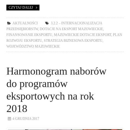
CZYTAJ DALEJ
AKTUALNOŚCI
3.2.2 – INTERNACJONALIZACJA
PRZEDSIĘBIORSTW
,
DOTACJE NA EKSPORT MAZOWIECKIE
,
FINANSOWANIE EKSPORTU
,
MAZOWIECKIE DOTACJE EKSPORT
,
PLAN
ROZWOJU EKSPORTU
,
STRATEGIA BIZNESOWA EKSPORTU
,
WOJEWÓDZTWO MAZOWIECKIE
Harmonogram naborów
do programów
eksportowych na rok
2018
4 GRUDNIA 2017