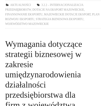
AKTUALNOŚCI
3.2.2 – INTERNACJONALIZACJA
PRZEDSIĘBIORSTW
,
DOTACJE NA EKSPORT MAZOWIECKIE
,
FINANSOWANIE EKSPORTU
,
MAZOWIECKIE DOTACJE EKSPORT
,
PLAN
ROZWOJU EKSPORTU
,
STRATEGIA BIZNESOWA EKSPORTU
,
WOJEWÓDZTWO MAZOWIECKIE
Wymagania dotyczące
strategii biznesowej w
zakresie
umiędzynarodowienia
działalności
przedsiębiorstwa dla
firm z województwa