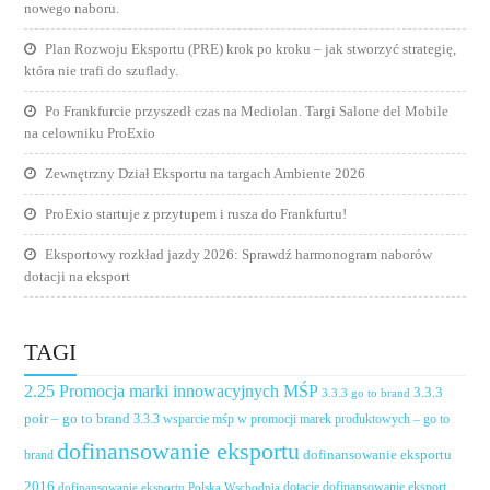
nowego naboru.
Plan Rozwoju Eksportu (PRE) krok po kroku – jak stworzyć strategię,
która nie trafi do szuflady.
Po Frankfurcie przyszedł czas na Mediolan. Targi Salone del Mobile
na celowniku ProExio
Zewnętrzny Dział Eksportu na targach Ambiente 2026
ProExio startuje z przytupem i rusza do Frankfurtu!
Eksportowy rozkład jazdy 2026: Sprawdź harmonogram naborów
dotacji na eksport
TAGI
2.25 Promocja marki innowacyjnych MŚP
3.3.3
3.3.3 go to brand
poir – go to brand
3.3.3 wsparcie mśp w promocji marek produktowych – go to
dofinansowanie eksportu
dofinansowanie eksportu
brand
2016
dotacje dofinansowanie eksport
dofinansowanie eksportu Polska Wschodnia