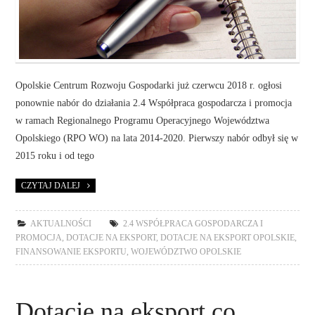
Opolskie Centrum Rozwoju Gospodarki już czerwcu 2018 r. ogłosi
ponownie nabór do działania 2.4 Współpraca gospodarcza i promocja
w ramach Regionalnego Programu Operacyjnego Województwa
Opolskiego (RPO WO) na lata 2014-2020. Pierwszy nabór odbył się w
2015 roku i od tego
CZYTAJ DALEJ
AKTUALNOŚCI
2.4 WSPÓŁPRACA GOSPODARCZA I
PROMOCJA
,
DOTACJE NA EKSPORT
,
DOTACJE NA EKSPORT OPOLSKIE
,
FINANSOWANIE EKSPORTU
,
WOJEWÓDZTWO OPOLSKIE
Dotacje na eksport co