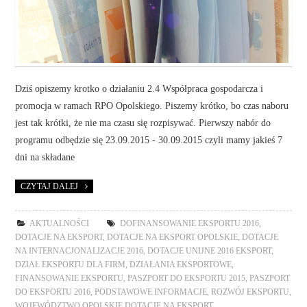
Dziś opiszemy krotko o działaniu 2.4 Współpraca gospodarcza i
promocja w ramach RPO Opolskiego. Piszemy krótko, bo czas naboru
jest tak krótki, że nie ma czasu się rozpisywać. Pierwszy nabór do
programu odbędzie się 23.09.2015 - 30.09.2015 czyli mamy jakieś 7
dni na składane
CZYTAJ DALEJ
AKTUALNOŚCI
DOFINANSOWANIE EKSPORTU 2016
,
DOTACJE NA EKSPORT
,
DOTACJE NA EKSPORT OPOLSKIE
,
DOTACJE
NA INTERNACJONALIZACJE 2016
,
DOTACJE UNIJNE 2016 EKSPORT
,
DZIAŁ EKSPORTU DLA FIRM
,
DZIAŁANIA EKSPORTOWE
,
FINANSOWANIE EKSPORTU
,
PASZPORT DO EKSPORTU 2015
,
PASZPORT
DO EKSPORTU 2016
,
PODSTAWOWE INFORMACJE
,
ROZWÓJ EKSPORTU
,
WOJEWÓDZTWO OPOLSKIE DOTACJE NA EKSPORT