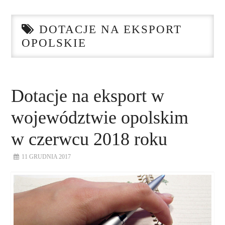
STRONA GŁÓWNA
DOTACJE NA EKSPORT
O NAS
OPOLSKIE
NASZE USŁUGI
DORADZTWO
Dotacje na eksport w
województwie opolskim
PLAN ROZWOJU EKSPORTU
w czerwcu 2018 roku
PROEXIO
11 GRUDNIA 2017
KONTAKT