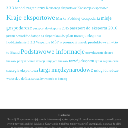
handel zagraniczny
3.3.3
Konsorcja eksportowe
Konsorcja eksportowe
Kraje eksportowe
misje
Marka Polskiej Gospodarki
gospodarcze
paszport do eksportu 2016
paszport do eksportu 2015
plan rozwoju eksportu
pisanie wniosków dotacje na eksport kraków
Poddziałanie 3.3.3 Wsparcie MŚP w promocji marek produktowych - Go
Podstawowe informacje
to Brand
pozyskiwanie dotacji
rozwój eksportu
pozyskiwanie dotacji unijnych kraków
rynki zagraniczne
kraków
targi międzynarodowe
usługi doradcze
strategia eksportowa
wniosek o dofinansowanie
wniosek o dotację
Ciasteczka
Rozwój Eksportu na swojej stronie internetowej wykorzystuje pliki cookies oraz narzędzia analityczne
w celu optymalizacji jej działania. Korzystanie z niej bez zmiany ustawień przeglądarki oznacza, że pliki
te będą umieszczane w urządzeniu końcowym. Jeżeli nie wyrażasz na to zgody, prosimy o zmianę