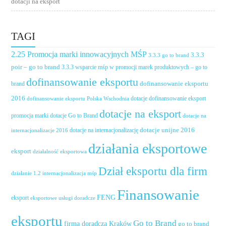
dotacji na eksport
TAGI
2.25 Promocja marki innowacyjnych MŚP
3.3.3
3.3.3 go to brand
poir – go to brand
3.3.3 wsparcie mśp w promocji marek produktowych – go to
dofinansowanie eksportu
dofinansowanie eksportu
brand
2016
dotacje dofinansowanie eksport
dofinansowanie eksportu Polska Wschodnia
dotacje na eksport
promocja marki
dotacje Go to Brand
dotacje na
dotacje unijne 2016
dotacje na internacjonalizację
internacjonalizacje 2016
działania eksportowe
eksport
działalność eksportowa
Dział eksportu dla firm
działanie 1.2 internacjonalizacja mśp
Finansowanie
FENG
eksport
eksportowe usługi doradcze
eksportu
Go to Brand
firma doradcza Kraków
go to brand