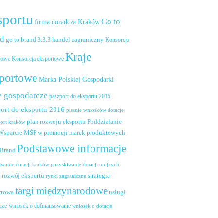
sportu
Go to
firma doradcza Kraków
nd
handel zagraniczny
go to brand 3.3.3
Konsorcja
Kraje
towe
Konsorcja eksportowe
portowe
Marka Polskiej Gospodarki
e gospodarcze
paszport do eksportu 2015
ort do eksportu 2016
pisanie wniosków dotacje
plan rozwoju eksportu
Poddziałanie
port kraków
 Wsparcie MŚP w promocji marek produktowych -
Podstawowe informacje
 Brand
pozyskiwanie dotacji unijnych
iwanie dotacji kraków
rozwój eksportu
strategia
w
rynki zagraniczne
targi międzynarodowe
usługi
rtowa
cze
wniosek o dofinansowanie
wniosek o dotację