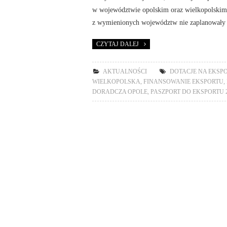
w województwie opolskim oraz wielkopolskim
z wymienionych województw nie zaplanował
CZYTAJ DALEJ
AKTUALNOŚCI
DOTACJE NA EKSP
WIELKOPOLSKA
,
FINANSOWANIE EKSPORTU
,
DORADCZA OPOLE
,
PASZPORT DO EKSPORTU 