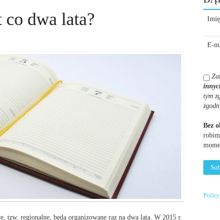
t co dwa lata?
Imię
E-ma
Za
innyc
tym z
zgodn
Bez 
robim
momen
Polit
e, tzw. regionalne, będą organizowane raz na dwa lata. W 2015 r.