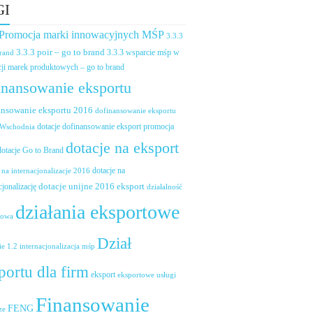
GI
 Promocja marki innowacyjnych MŚP
3.3.3
3.3.3 poir – go to brand
brand
3.3.3 wsparcie mśp w
ji marek produktowych – go to brand
inansowanie eksportu
ansowanie eksportu 2016
dofinansowanie eksportu
dotacje dofinansowanie eksport promocja
 Wschodnia
dotacje na eksport
dotacje Go to Brand
dotacje na
 na internacjonalizacje 2016
dotacje unijne 2016 eksport
cjonalizację
działalność
działania eksportowe
towa
Dział
ie 1.2 internacjonalizacja mśp
portu dla firm
eksport
eksportowe usługi
Finansowanie
FENG
ze