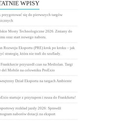
TATNIE WPISY
k przygotować się do pierwszych targów
nicznych
lskie Mosty Technologiczne 2026. Zmiany do
amu oraz start nowego naboru.
an Rozwoju Eksportu (PRE) krok po kroku – jak
yć strategię, która nie trafi do szuflady.
 Frankfurcie przyszedł czas na Mediolan. Targi
e del Mobile na celowniku ProExio
wnętrzny Dział Eksportu na targach Ambiente
oExio startuje z przytupem i rusza do Frankfurtu!
sportowy rozkład jazdy 2026: Sprawdź
nogram naborów dotacji na eksport