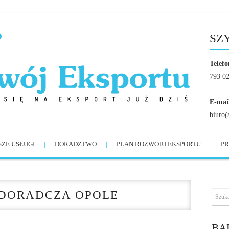
SZ
Telefo
793 0
E-mai
biuro
(
SZE USŁUGI
DORADZTWO
PLAN ROZWOJU EKSPORTU
PR
DORADCZA OPOLE
BĄ