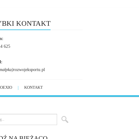
YBKI KONTAKT
n:
24 625
l:
małpka)
rozwojeksportu.pl
OEXIO
KONTAKT
DŹ NA BIEŻĄCO