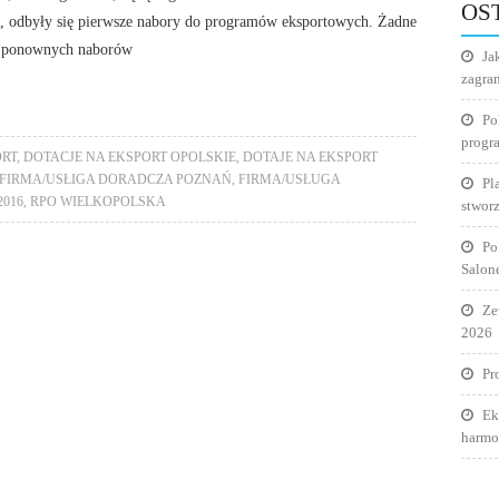
OS
, odbyły się pierwsze nabory do programów eksportowych. Żadne
y ponownych naborów
Ja
zagra
Po
progr
ORT
,
DOTACJE NA EKSPORT OPOLSKIE
,
DOTAJE NA EKSPORT
FIRMA/USŁIGA DORADCZA POZNAŃ
,
FIRMA/USŁUGA
Pl
2016
,
RPO WIELKOPOLSKA
stworz
Po
Salon
Ze
2026
Pr
Ek
harmo