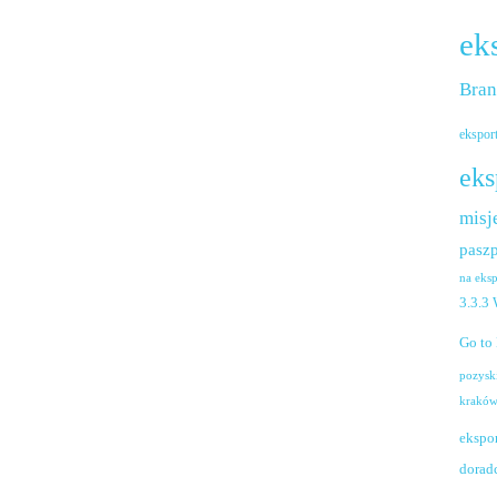
ek
Bra
ekspor
eks
misj
paszp
na eks
3.3.3
Go to
pozysk
krakó
ekspo
dorad