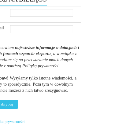
il
mawiam
najświeższe informacje o dotacjach i
h formach wsparcia eksportu
, a w związku z
gadzam się na przetwarzanie moich danych
ie z poniższą Polityką prywatności
.
obaw!
Wysyłamy tylko istotne wiadomości, a
y to sporadycznie. Poza tym w dowolnym
cie możesz z nich łatwo zrezygnować.
yka prywatności