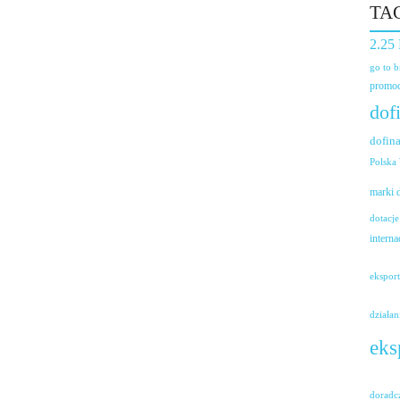
TA
2.25
go to 
promoc
dof
dofin
Polska
marki
dotacje
interna
ekspor
działan
eks
doradc