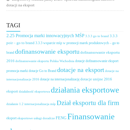
dotacji na eksport
TAGI
2.25 Promocja marki innowacyjnych MŚP
3.3.3
3.3.3 go to brand
poir – go to brand
3.3.3 wsparcie mśp w promocji marek produktowych – go to
dofinansowanie eksportu
dofinansowanie eksportu
brand
2016
dotacje dofinansowanie eksport
dofinansowanie eksportu Polska Wschodnia
dotacje na eksport
promocja marki
dotacje Go to Brand
dotacje na
dotacje unijne 2016
dotacje na internacjonalizację
internacjonalizacje 2016
działania eksportowe
eksport
działalność eksportowa
Dział eksportu dla firm
działanie 1.2 internacjonalizacja mśp
Finansowanie
FENG
eksport
eksportowe usługi doradcze