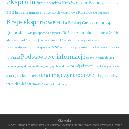
eksportu
Go to Brand
firma doradcza Kraków
go to brand
handel zagraniczny
3.3.3
Konsorcja eksportowe
Konsorcja eksportowe
Kraje eksportowe
misje
Marka Polskiej Gospodarki
gospodarcze
paszport do eksportu 2016
paszport do eksportu 2015
plan rozwoju eksportu
pisanie wniosków dotacje na eksport kraków
Poddziałanie 3.3.3 Wsparcie MŚP w promocji marek produktowych - Go
Podstawowe informacje
to Brand
pozyskiwanie dotacji
rozwój eksportu
pozyskiwanie dotacji unijnych kraków
rynki zagraniczne
kraków
targi międzynarodowe
usługi doradcze
strategia eksportowa
wniosek o dofinansowanie
wniosek o dotację
Ciasteczka
Rozwój Eksportu na swojej stronie internetowej wykorzystuje pliki cookies oraz narzędzia analityczne