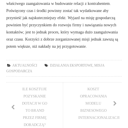
właściwego zaangażowania w budowanie relacji z kontrahentem.
Poświęcony czas i środki powinny zostać tak wydatkowane aby
przynieść jak najskuteczniejszy efekt. Wyjazd na misję gospodarczą
powinien być przyczynkiem do rozwoju firmy i nawiązania nowych
kontaktów; jest to jednak proces, który wymaga dużo zaangażowania
oraz czasu. Korzyści z dobrze zorganizowanej misji jednak zawszą są
potem większe, niż nakłady na jej przygotowanie.
AKTUALNOŚCI
DZIAŁANIA EKSPORTOWE
,
MISJA
GOSPODARCZA
ILE KOSZTUJE
KOSZT
POZYSKANIE
OPRACOWANIA
DOTACJI W GO
MODELU
TO BRAND
BIZNESOWEGO
PRZEZ FIRMĘ
INTERNACJONALIZACJI
DORADCZĄ?