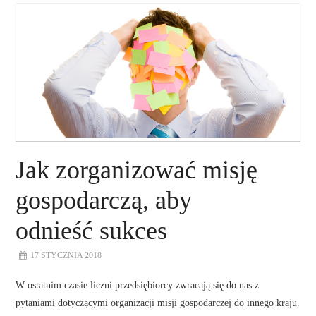
O NAS
NASZE USŁUGI
DORADZTWO
PLAN ROZWOJU EKSPORTU
Jak zorganizować misję
PROEXIO
gospodarczą, aby
odnieść sukces
KONTAKT
17 STYCZNIA 2018
W ostatnim czasie liczni przedsiębiorcy zwracają się do nas z
pytaniami dotyczącymi organizacji misji gospodarczej do innego kraju.