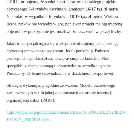
2018 informujemy, że średni koszt opracowania takiego projektu
dotyczącego 3-4 rynków oscyluje w granicach
16-17 tys. zł netto
.
Natomiast w wypadku 5-6 rynków –
18-19 tys. zł netto
. Większa
liczba rynków nie wchodzi w grę, ponieważ projekt ma ograniczoną
objętość i w praktyce nie jest możliwe zmieszczenie większej liczby.
Jako firma specjalizująca się w eksporcie oferujemy pełną obsługę
dotyczącą omawianego programu. Jeżeli potrzebują Państwo
profesjonalnego doradztwa, to zapraszamy do kontaktu. Nasi
specjaliści z chęcią pomogą i odpowiedzą na wszelkie pytania.
Posiadamy 13-letnie doświadczenie w działalności eksportowej!
Strategię wykonujemy zgodnie ze wzorem Modelu biznesowego
zamieszczonym w oficjalnej dokumentacji na stronie instytucji
organizującej nabór (PARP):
https://popw.parp.gov.pl/attachments/article/39758/MODEL%20BIZN
ESOWY_26012018.docx
.