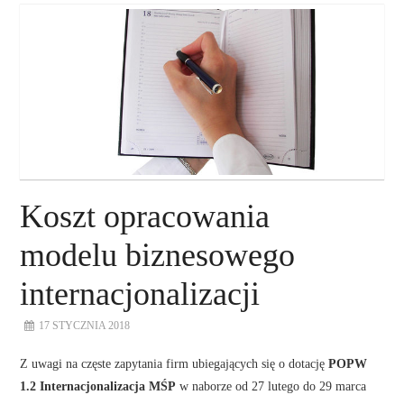
O NAS
NASZE USŁUGI
DORADZTWO
PLAN ROZWOJU EKSPORTU
Koszt opracowania
PROEXIO
modelu biznesowego
internacjonalizacji
KONTAKT
17 STYCZNIA 2018
Z uwagi na częste zapytania firm ubiegających się o dotację
POPW
1.2 Internacjonalizacja MŚP
w naborze od 27 lutego do 29 marca