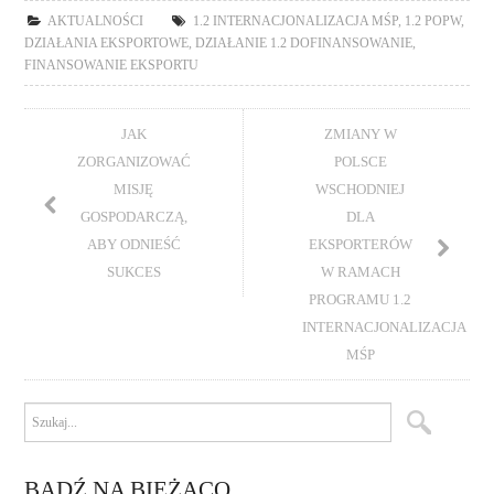
AKTUALNOŚCI
1.2 INTERNACJONALIZACJA MŚP
,
1.2 POPW
,
DZIAŁANIA EKSPORTOWE
,
DZIAŁANIE 1.2 DOFINANSOWANIE
,
FINANSOWANIE EKSPORTU
JAK
ZMIANY W
ZORGANIZOWAĆ
POLSCE
MISJĘ
WSCHODNIEJ
GOSPODARCZĄ,
DLA
ABY ODNIEŚĆ
EKSPORTERÓW
SUKCES
W RAMACH
PROGRAMU 1.2
INTERNACJONALIZACJA
MŚP
BĄDŹ NA BIEŻĄCO