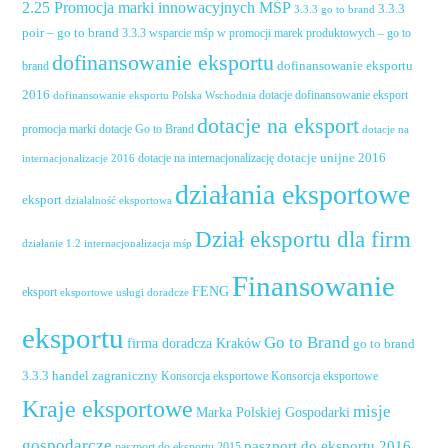
2.25 Promocja marki innowacyjnych MŚP
3.3.3
3.3.3 go to brand
poir – go to brand
3.3.3 wsparcie mśp w promocji marek produktowych – go to
dofinansowanie eksportu
dofinansowanie eksportu
brand
2016
dotacje dofinansowanie eksport
dofinansowanie eksportu Polska Wschodnia
dotacje na eksport
promocja marki
dotacje Go to Brand
dotacje na
dotacje unijne 2016
dotacje na internacjonalizację
internacjonalizacje 2016
działania eksportowe
eksport
działalność eksportowa
Dział eksportu dla firm
działanie 1.2 internacjonalizacja mśp
Finansowanie
FENG
eksport
eksportowe usługi doradcze
eksportu
Go to Brand
firma doradcza Kraków
go to brand
handel zagraniczny
3.3.3
Konsorcja eksportowe
Konsorcja eksportowe
Kraje eksportowe
misje
Marka Polskiej Gospodarki
gospodarcze
paszport do eksportu 2016
paszport do eksportu 2015