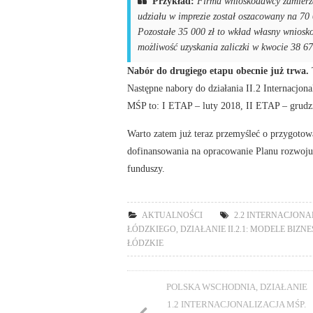
Przykład:
Firma wnioskodawcy zamierza
udziału w imprezie został oszacowany na 70 
Pozostałe 35 000 zł to wkład własny wniosko
możliwość uzyskania zaliczki w kwocie 38 67
Nabór do drugiego etapu obecnie już trwa.
Następne nabory do działania II.2 Internacjona
MŚP to: I ETAP – luty 2018, II ETAP – grudz
Warto zatem już teraz przemyśleć o przygotow
dofinansowania na opracowanie Planu rozwoju
funduszy.
AKTUALNOŚCI
2.2 INTERNACJONA
ŁÓDZKIEGO
,
DZIAŁANIE II.2.1: MODELE BIZ
ŁÓDZKIE
POLSKA WSCHODNIA, DZIAŁANIE
1.2 INTERNACJONALIZACJA MŚP.