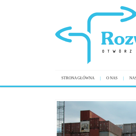
STRONA GŁÓWNA
O NAS
NA