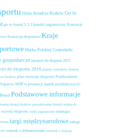
sportu
Go to
firma doradcza Kraków
nd
handel zagraniczny
go to brand 3.3.3
Konsorcja
Kraje
towe
Konsorcja eksportowe
portowe
Marka Polskiej Gospodarki
e gospodarcze
paszport do eksportu 2015
ort do eksportu 2016
pisanie wniosków dotacje
plan rozwoju eksportu
Poddziałanie
port kraków
 Wsparcie MŚP w promocji marek produktowych -
Podstawowe informacje
 Brand
pozyskiwanie dotacji unijnych
iwanie dotacji kraków
rozwój eksportu
strategia
w
rynki zagraniczne
targi międzynarodowe
usługi
rtowa
cze
wniosek o dofinansowanie
wniosek o dotację