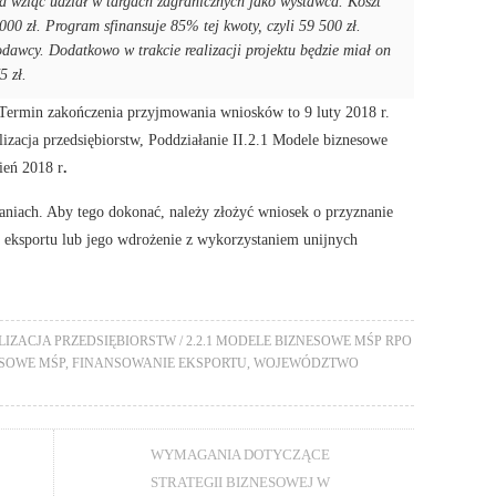
 wziąć udział w targach zagranicznych jako wystawca. Koszt
000 zł. Program sfinansuje 85% tej kwoty, czyli 59 500 zł.
dawcy. Dodatkowo w trakcie realizacji projektu będzie miał on
5 zł.
Termin zakończenia przyjmowania wniosków to 9 luty 2018 r.
lizacja przedsiębiorstw, Poddziałanie II.2.1 Modele biznesowe
ień 2018 r
.
aniach. Aby tego dokonać, należy złożyć wniosek o przyznanie
 eksportu lub jego wdrożenie z wykorzystaniem unijnych
LIZACJA PRZEDSIĘBIORSTW / 2.2.1 MODELE BIZNESOWE MŚP RPO
NESOWE MŚP
,
FINANSOWANIE EKSPORTU
,
WOJEWÓDZTWO
WYMAGANIA DOTYCZĄCE
STRATEGII BIZNESOWEJ W