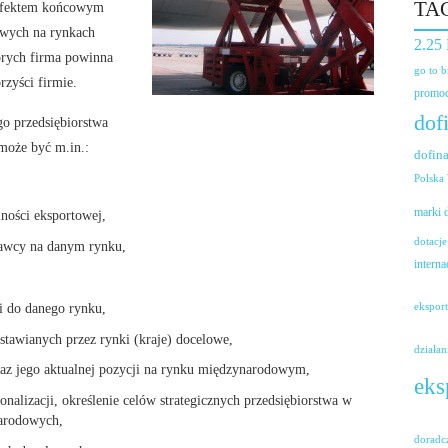
TA
 Efektem końcowym
owych na rynkach
2.25
órych firma powinna
go to 
rzyści firmie.
promoc
dof
o przedsiębiorstwa
może być m.in.:
dofin
Polska
marki
ności eksportowej,
dotacje
dawcy na danym rynku,
interna
gi do danego rynku,
ekspor
stawianych przez rynki (kraje) docelowe,
działan
raz jego aktualnej pozycji na rynku międzynarodowym,
eks
jonalizacji, określenie celów strategicznych przedsiębiorstwa w
narodowych,
doradc