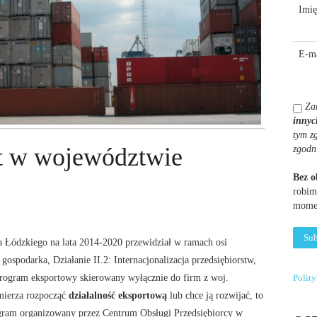
Imię
E-ma
Za
innyc
tym z
rt w województwie
zgodn
Bez 
robim
momen
Łódzkiego na lata 2014-2020 przewidział w ramach osi
gospodarka, Działanie II.2: Internacjonalizacja przedsiębiorstw,
program eksportowy skierowany wyłącznie do firm z woj.
Polit
zamierza rozpocząć
działalność eksportową
lub chce ją rozwijać, to
gram organizowany przez Centrum Obsługi Przedsiębiorcy w