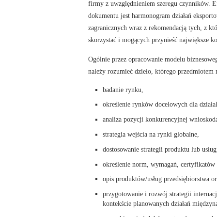
firmy z uwzględnieniem szeregu czynników.
dokumentu jest harmonogram działań eksport
zagranicznych wraz z rekomendacją tych, z kt
skorzystać i mogących przynieść największe ko
Ogólnie przez opracowanie modelu biznesoweg
należy rozumieć dzieło, którego przedmiotem 
badanie rynku,
określenie rynków docelowych dla działal
analiza pozycji konkurencyjnej wniosko
strategia wejścia na rynki globalne,
dostosowanie strategii produktu lub usłu
określenie norm, wymagań, certyfikatów 
opis produktów/usług przedsiębiorstwa o
przygotowanie i rozwój strategii internac
kontekście planowanych działań między