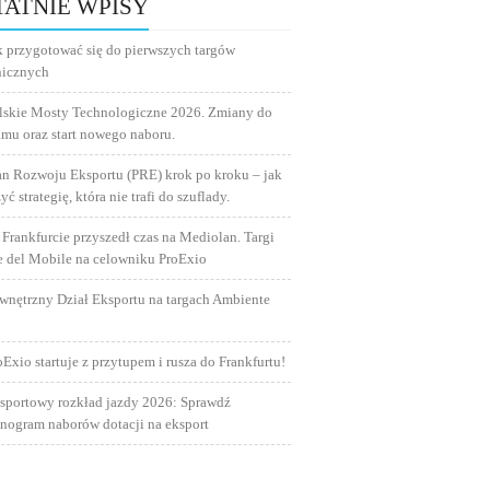
TATNIE WPISY
k przygotować się do pierwszych targów
nicznych
lskie Mosty Technologiczne 2026. Zmiany do
amu oraz start nowego naboru.
an Rozwoju Eksportu (PRE) krok po kroku – jak
yć strategię, która nie trafi do szuflady.
 Frankfurcie przyszedł czas na Mediolan. Targi
e del Mobile na celowniku ProExio
wnętrzny Dział Eksportu na targach Ambiente
oExio startuje z przytupem i rusza do Frankfurtu!
sportowy rozkład jazdy 2026: Sprawdź
nogram naborów dotacji na eksport