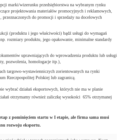
pcji marki/wizerunku przedsiębiorstwa na wybranym rynku
czące projektowania materiałów promocyjnych i reklamowych,
h), przeznaczonych do promocji i sprzedaży na docelowych
kcji (produktu i jego właściwości) bądź usługi do wymagań
np. rozmiary produktu, jego opakowanie, minimalne standardy
dokumentów uprawniających do wprowadzenia produktu lub usługi
ty, pozwolenia, homologacje itp.),
ach targowo-wystawienniczych zorientowanych na rynki
ium Rzeczpospolitej Polskiej lub zagranicą.
bie wybrać działań eksportowych, których nie ma w planie
 działań otrzymamy również zaliczkę wysokości 65% otrzymanej
tap z pominięciem startu w I etapie, ale firma sama musi
anu rozwoju eksportu.