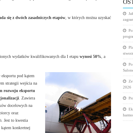
OS
Ja
ada się z dwóch zasadniczych etapów
, w których można uzyskać
zagra
Po
progr
Pl
stworz
ionych wydatków kwalifikowanych dla I etapu
wynosi 50%
, a
Po
Salon
 eksportu pod kątem
Ze
 strategii wejścia na
2026
n rozwoju eksportu
onalizacji
. Zawiera
Pr
nków docelowych na
Ek
biorcy oraz
harmo
. Jest to kwestia
 kątem konkretnej