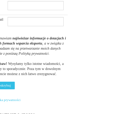
il
mawiam
najświeższe informacje o dotacjach i
h formach wsparcia eksportu
, a w związku z
gadzam się na przetwarzanie moich danych
ie z poniższą Polityką prywatności
.
obaw!
Wysyłamy tylko istotne wiadomości, a
y to sporadycznie. Poza tym w dowolnym
cie możesz z nich łatwo zrezygnować.
yka prywatności