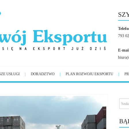
SZ
Telefo
793 0
E-mai
biuro
(
SZE USŁUGI
DORADZTWO
PLAN ROZWOJU EKSPORTU
PR
BĄ