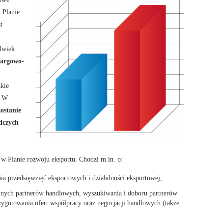
 Planie
t
olwiek
targowo-
kie
. W
ostanie
dczych
 Planie rozwoju eksportu. Chodzi m.in. o:
ia przedsięwzięć eksportowych i działalności eksportowej,
alnych partnerów handlowych, wyszukiwania i doboru partnerów
ygotowania ofert współpracy oraz negocjacji handlowych (także