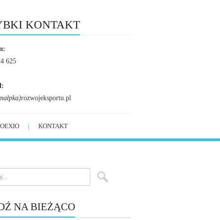
YBKI KONTAKT
n:
24 625
l:
małpka)
rozwojeksportu.pl
OEXIO
KONTAKT
DŹ NA BIEŻĄCO