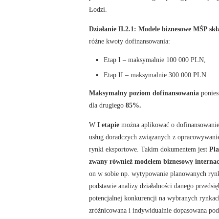
Łodzi.
Działanie II.2.1: Modele biznesowe MŚP skł
różne kwoty dofinansowania:
Etap I – maksymalnie 100 000 PLN,
Etap II – maksymalnie 300 000 PLN.
Maksymalny poziom dofinansowania
ponies
dla drugiego
85%.
W
I etapie
można aplikować o dofinansowanie
usług doradczych związanych z opracowywaniem
rynki eksportowe. Takim dokumentem jest
Pla
zwany również modelem biznesowy internacj
on w sobie np. wytypowanie planowanych ry
podstawie analizy działalności danego przedsię
potencjalnej konkurencji na wybranych rynkach
zróżnicowana i indywidualnie dopasowana pod