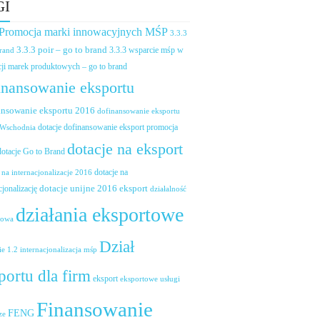
GI
 Promocja marki innowacyjnych MŚP
3.3.3
3.3.3 poir – go to brand
brand
3.3.3 wsparcie mśp w
ji marek produktowych – go to brand
inansowanie eksportu
ansowanie eksportu 2016
dofinansowanie eksportu
dotacje dofinansowanie eksport promocja
 Wschodnia
dotacje na eksport
dotacje Go to Brand
dotacje na
 na internacjonalizacje 2016
dotacje unijne 2016 eksport
cjonalizację
działalność
działania eksportowe
towa
Dział
ie 1.2 internacjonalizacja mśp
portu dla firm
eksport
eksportowe usługi
Finansowanie
FENG
ze