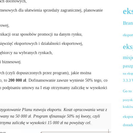
ach docelowych,
ek
nesowych dla ułatwienia sprzedaży zagranicznej, planowanie
Bra
rowej,
ikacji oraz sposobów promocji na danym rynku,
ekspor
sięwzięć eksportowych i działalności eksportowej,
eks
iębiorcy na wybranych rynkach,
misj
i biznesowej.
paszp
h (czyli dopuszczonych przez program), jakie można
na eks
o, to
200 000 zł
. Dofinansowanie zawsze wyniesie 50% tego, co
3.3.3
 podpisaniu umowy na I etap otrzymamy zaliczkę w wysokości
Go to
pozysk
krakó
zygotowanie Planu rozwoju eksportu. Koszt opracowania wraz z
wany na 50 000 zł. Program sfinansuje 50% tej kwoty, czyli
ekspo
rzyma zaliczkę w wysokości 15 000 zł na powyższy cel.
dorad
sowe