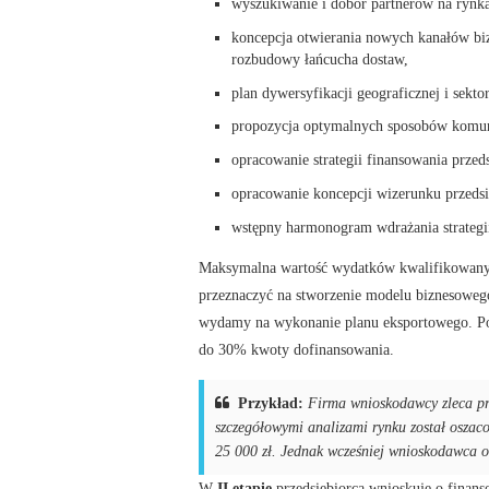
wyszukiwanie i dobór partnerów na rynk
koncepcja otwierania nowych kanałów biz
rozbudowy łańcucha dostaw,
plan dywersyfikacji geograficznej i sekto
propozycja optymalnych sposobów komun
opracowanie strategii finansowania przed
opracowanie koncepcji wizerunku przeds
wstępny harmonogram wdrażania strategi
Maksymalna wartość wydatków kwalifikowanyc
przeznaczyć na stworzenie modelu biznesoweg
wydamy na wykonanie planu eksportowego. Po
do 30% kwoty dofinansowania.
Przykład:
Firma wnioskodawcy zleca pr
szczegółowymi analizami rynku został oszaco
25 000 zł. Jednak wcześniej wnioskodawca ot
W
II etapie
przedsiębiorca wnioskuje o finan