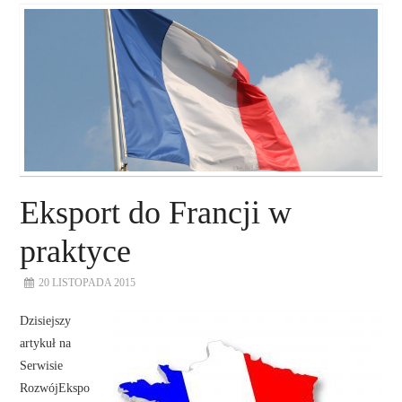
O NAS
NASZE USŁUGI
DORADZTWO
PLAN ROZWOJU EKSPORTU
Eksport do Francji w
PROEXIO
praktyce
20 LISTOPADA 2015
KONTAKT
Dzisiejszy
artykuł na
Serwisie
RozwójEkspo