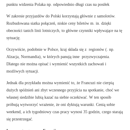
punktu widzenia Polaka np. odpowiednio długi czas na posiłek
W zakresie przyjazdów do Polski korzystają głównie z samolotów.
Rozbudowana siatka połączeń, niskie ceny biletów m. in. dzięki
obecności tanich linii lotniczych, to główne czynniki wpływające na tę
sytuację.
Oczywiście, podobnie w Polsce, kraj składa się z regionów (. np.
Alzacja, Normandia), w których panują inne przyzwyczajenia.
Dlatego nie można opisać i wymienić wszystkich zachowań i
możliwych sytuacji.
Jednak dla przykładu można wymienić to, że Francuzi nie cierpią
dużych spóźnień ani zbyt wczesnego przyjścia na spotkanie, choć we
własnej siedzibie lubią kazać na siebie oczekiwać. W ten sposób
próbują wytworzyć wrażenie, że oni dyktują warunki. Cenią sobie
weekend, a ich tygodniowy czas pracy wynosi 35 godzin, czego starają
się przestrzegać.