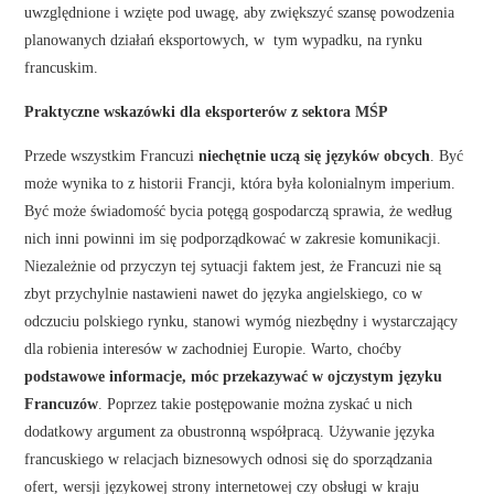
uwzględnione i wzięte pod uwagę, aby zwiększyć szansę powodzenia
planowanych działań eksportowych, w tym wypadku, na rynku
francuskim.
Praktyczne wskazówki dla eksporterów z sektora MŚP
Przede wszystkim Francuzi
niechętnie uczą się języków obcych
. Być
może wynika to z historii Francji, która była kolonialnym imperium.
Być może świadomość bycia potęgą gospodarczą sprawia, że według
nich inni powinni im się podporządkować w zakresie komunikacji.
Niezależnie od przyczyn tej sytuacji faktem jest, że Francuzi nie są
zbyt przychylnie nastawieni nawet do języka angielskiego, co w
odczuciu polskiego rynku, stanowi wymóg niezbędny i wystarczający
dla robienia interesów w zachodniej Europie. Warto, choćby
podstawowe informacje, móc przekazywać w ojczystym języku
Francuzów
. Poprzez takie postępowanie można zyskać u nich
dodatkowy argument za obustronną współpracą. Używanie języka
francuskiego w relacjach biznesowych odnosi się do sporządzania
ofert, wersji językowej strony internetowej czy obsługi w kraju