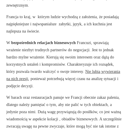
zewnętrznym.
Francja to kraj, w którym ludzie wychodzą z założenia, że posiadają
najpiękniejsze i najwspanialsze zabytki, język, a ich kuchnia jest
najlepsza na świecie.
W
bezpośrednich relacjach biznesowych
Francuzi, sprawiają
wrażenie niezbyt trudnych partnerów do negocjacji. Jest to jednak
bardzo mylne wrażenie. Kierują się swoim interesem oraz dążą do
korzystnych ustaleń i kompromisów. Charakteryzuje ich rozsądek,
który pozwala twardo walczyć o swoje interesy.
Nie lubią wywierania
na nich presji
, ponieważ potrzebują więcej czasu na analizę sytuacji i
podjęcie decyzji.
W barach oraz restauracjach panuje we Francji obecnie zakaz palenia,
dlatego należy pamiętać o tym, aby nie palić w tych obiektach, a
jedynie poza nimi. Dużą wagę przywiązują do posiłków, co jest ważną
wiadomością w aspekcie kolacji , obiadów biznesowych. A szczególnie
zwracają uwagę na pewne zwyczaje, które mogą być nie tak istotne z