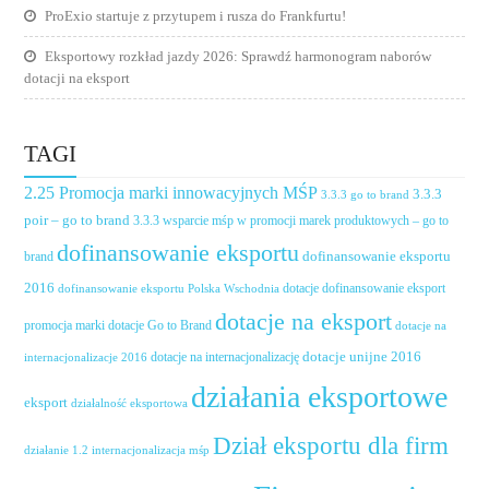
ProExio startuje z przytupem i rusza do Frankfurtu!
Eksportowy rozkład jazdy 2026: Sprawdź harmonogram naborów
dotacji na eksport
TAGI
2.25 Promocja marki innowacyjnych MŚP
3.3.3
3.3.3 go to brand
poir – go to brand
3.3.3 wsparcie mśp w promocji marek produktowych – go to
dofinansowanie eksportu
dofinansowanie eksportu
brand
2016
dotacje dofinansowanie eksport
dofinansowanie eksportu Polska Wschodnia
dotacje na eksport
promocja marki
dotacje Go to Brand
dotacje na
dotacje unijne 2016
dotacje na internacjonalizację
internacjonalizacje 2016
działania eksportowe
eksport
działalność eksportowa
Dział eksportu dla firm
działanie 1.2 internacjonalizacja mśp