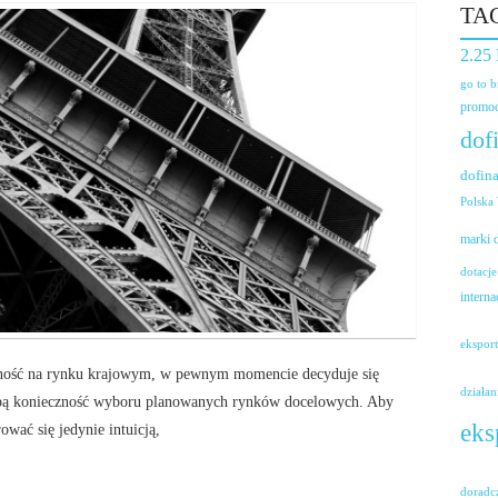
TA
2.25
go to 
promoc
dof
dofin
Polska
marki
dotacje
interna
ekspor
ność na rynku krajowym, w pewnym momencie decyduje się
działan
sobą konieczność wyboru planowanych rynków docelowych. Aby
eks
wać się jedynie intuicją,
doradc