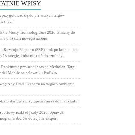
TATNIE WPISY
k przygotować się do pierwszych targów
nicznych
lskie Mosty Technologiczne 2026. Zmiany do
amu oraz start nowego naboru.
an Rozwoju Eksportu (PRE) krok po kroku – jak
yć strategię, która nie trafi do szuflady.
 Frankfurcie przyszedł czas na Mediolan. Targi
e del Mobile na celowniku ProExio
wnętrzny Dział Eksportu na targach Ambiente
oExio startuje z przytupem i rusza do Frankfurtu!
sportowy rozkład jazdy 2026: Sprawdź
nogram naborów dotacji na eksport