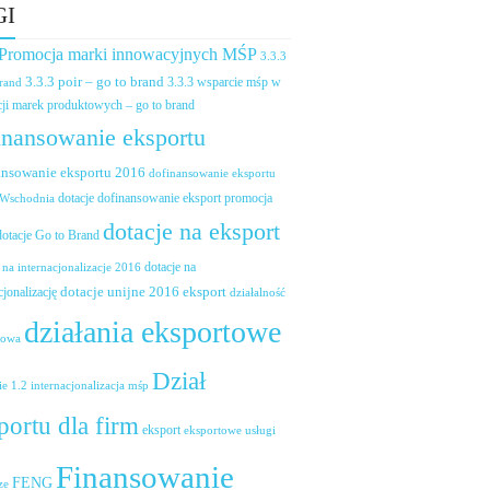
GI
 Promocja marki innowacyjnych MŚP
3.3.3
3.3.3 poir – go to brand
brand
3.3.3 wsparcie mśp w
ji marek produktowych – go to brand
inansowanie eksportu
ansowanie eksportu 2016
dofinansowanie eksportu
dotacje dofinansowanie eksport promocja
 Wschodnia
dotacje na eksport
dotacje Go to Brand
dotacje na
 na internacjonalizacje 2016
dotacje unijne 2016 eksport
cjonalizację
działalność
działania eksportowe
towa
Dział
ie 1.2 internacjonalizacja mśp
portu dla firm
eksport
eksportowe usługi
Finansowanie
FENG
ze