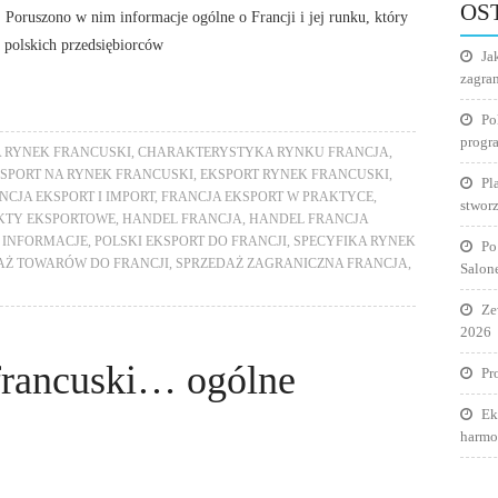
OS
 Poruszono w nim informacje ogólne o Francji i jej runku, który
 polskich przedsiębiorców
Ja
zagra
Po
progr
 RYNEK FRANCUSKI
,
CHARAKTERYSTYKA RYNKU FRANCJA
,
SPORT NA RYNEK FRANCUSKI
,
EKSPORT RYNEK FRANCUSKI
,
Pl
NCJA EKSPORT I IMPORT
,
FRANCJA EKSPORT W PRAKTYCE
,
stworz
KTY EKSPORTOWE
,
HANDEL FRANCJA
,
HANDEL FRANCJA
 INFORMACJE
,
POLSKI EKSPORT DO FRANCJI
,
SPECYFIKA RYNEK
Po
AŻ TOWARÓW DO FRANCJI
,
SPRZEDAŻ ZAGRANICZNA FRANCJA
,
Salon
Ze
2026
francuski… ogólne
Pr
Ek
harmo