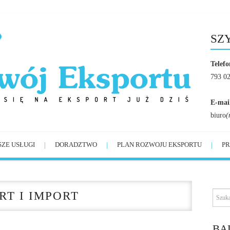
SZ
Telefo
793 0
E-mai
biuro
(
SZE USŁUGI
DORADZTWO
PLAN ROZWOJU EKSPORTU
PR
T I IMPORT
BĄ