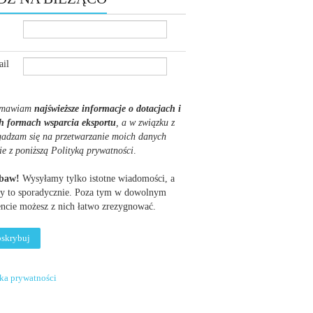
il
mawiam
najświeższe informacje o dotacjach i
h formach wsparcia eksportu
, a w związku z
gadzam się na przetwarzanie moich danych
ie z poniższą Polityką prywatności
.
obaw!
Wysyłamy tylko istotne wiadomości, a
y to sporadycznie. Poza tym w dowolnym
cie możesz z nich łatwo zrezygnować.
yka prywatności