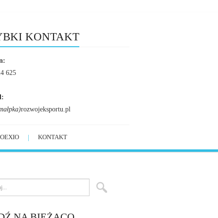
YBKI KONTAKT
n:
24 625
l:
małpka)
rozwojeksportu.pl
OEXIO
KONTAKT
DŹ NA BIEŻĄCO