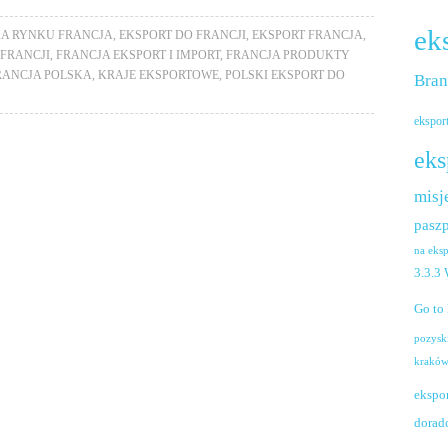
ek
A RYNKU FRANCJA
,
EKSPORT DO FRANCJI
,
EKSPORT FRANCJA
,
 FRANCJI
,
FRANCJA EKSPORT I IMPORT
,
FRANCJA PRODUKTY
RANCJA POLSKA
,
KRAJE EKSPORTOWE
,
POLSKI EKSPORT DO
Bra
ekspor
eks
misj
paszp
na eks
3.3.3
Go to
pozysk
krakó
ekspo
dorad