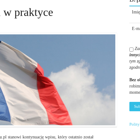
i w praktyce
Imię
E-ma
Za
innyc
tym z
zgodn
Bez 
robim
momen
Polit
.pl stanowi kontynuację wpisu, który ostatnio został