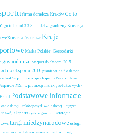
sportu
Go to
firma doradcza Kraków
nd
handel zagraniczny
go to brand 3.3.3
Konsorcja
Kraje
towe
Konsorcja eksportowe
portowe
Marka Polskiej Gospodarki
e gospodarcze
paszport do eksportu 2015
ort do eksportu 2016
pisanie wniosków dotacje
plan rozwoju eksportu
Poddziałanie
port kraków
 Wsparcie MŚP w promocji marek produktowych -
Podstawowe informacje
 Brand
pozyskiwanie dotacji unijnych
iwanie dotacji kraków
rozwój eksportu
strategia
w
rynki zagraniczne
targi międzynarodowe
usługi
rtowa
cze
wniosek o dofinansowanie
wniosek o dotację