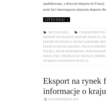
opublikowany, a dotyczył eksportu do Francji.
może być interesującym miejscem eksportu dla
CZYTAJ DALEJ
AKTUALNOŚCI
CHARAKTERSTYKA
EKSPORT DO FRANCJI
,
EKSPORT FRANCJA
,
EK
EXPORT DO FRANCJI
,
FRANCJA EKSPORT
,
FRA
FRANCJA POLSKA HANDEL
,
FRANCJA PRODU
POLSKA
,
KRAJE EKSPORTOWE
,
PODSTAWOWE
FRANCUSKI
,
SPRZEDAŻ DO FRANCJI
,
SPRZED
WYMIANA HANDLOWA FRANCJA
Eksport na rynek 
informacje o kraju
30 PAŹDZIERNIKA 2015