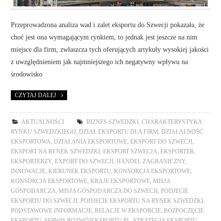
Przeprowadzona analiza wad i zalet eksportu do Szwecji pokazała, że
choć jest ona wymagającym rynkiem, to jednak jest jeszcze na nim
miejsce dla firm, zwłaszcza tych oferujących artykuły wysokiej jakości
z uwzględnieniem jak najmniejszego ich negatywny wpływu na
środowisko
CZYTAJ DALEJ
AKTUALNOŚCI
BIZNES SZWEDZKI
,
CHARAKTERYSTYKA
RYNKU SZWEDZKIEGO
,
DZIAŁ EKSPORTU DLA FIRM
,
DZIAŁALNOŚĆ
EKSPORTOWA
,
DZIAŁANIA EKSPORTOWE
,
EKSPORT DO SZWECJI
,
EKSPORT NA RYNEK SZWEDZKI
,
EKSPORT SZWECJA
,
EKSPORTER
,
EKSPORTERZY
,
EXPORT DO SZWECJI
,
HANDEL ZAGRANICZNY
,
INNOWACJE
,
KIERUNEK EKSPORTU
,
KONSORCJA EKSPORTOWE
,
KONSORCJA EKSPORTOWE
,
KRAJE EKSPORTOWE
,
MISJA
GOSPODARCZA
,
MISJA GOSPODARCZA DO SZWECJI
,
PODJECIE
EKSPORTU DO SZWECJI
,
PODJECIE EKSPORTU NA RYNEK SZWEDZKI
,
PODSTAWOWE INFORMACJE
,
RELACJE W EKSPORCIE
,
ROZPOCZĘCIE
EKSPORTU
,
SERWIS ROZWÓJEKSPORTU.PL
,
STRATEGIA EKSPORTU
,