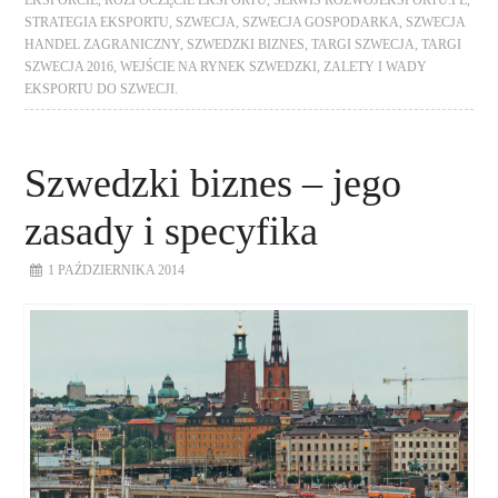
EKSPORCIE
,
ROZPOCZĘCIE EKSPORTU
,
SERWIS ROZWÓJEKSPORTU.PL
,
STRATEGIA EKSPORTU
,
SZWECJA
,
SZWECJA GOSPODARKA
,
SZWECJA
HANDEL ZAGRANICZNY
,
SZWEDZKI BIZNES
,
TARGI SZWECJA
,
TARGI
SZWECJA 2016
,
WEJŚCIE NA RYNEK SZWEDZKI
,
ZALETY I WADY
EKSPORTU DO SZWECJI.
Szwedzki biznes – jego
zasady i specyfika
1 PAŹDZIERNIKA 2014