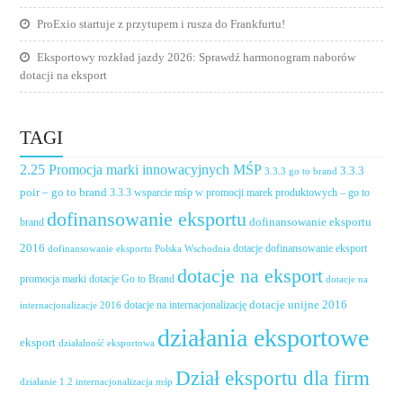
ProExio startuje z przytupem i rusza do Frankfurtu!
Eksportowy rozkład jazdy 2026: Sprawdź harmonogram naborów
dotacji na eksport
TAGI
2.25 Promocja marki innowacyjnych MŚP
3.3.3
3.3.3 go to brand
poir – go to brand
3.3.3 wsparcie mśp w promocji marek produktowych – go to
dofinansowanie eksportu
dofinansowanie eksportu
brand
2016
dotacje dofinansowanie eksport
dofinansowanie eksportu Polska Wschodnia
dotacje na eksport
promocja marki
dotacje Go to Brand
dotacje na
dotacje unijne 2016
dotacje na internacjonalizację
internacjonalizacje 2016
działania eksportowe
eksport
działalność eksportowa
Dział eksportu dla firm
działanie 1.2 internacjonalizacja mśp