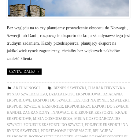
Bez względu na to czy planujemy prowadzenie eksportu do Norwegii,
Szwecji lub Danii, rozpoczęcie eksportu do kraju skandynawskiego jest
trudnym zadaniem. Każdy przedsiębiorca, planujący eksport na
jakikolwiek rynek zagraniczny, chciałby bez większych nakładów
znaleźć klienta
CZYTAJ DALEJ
AKTUALNOŚCI
BIZNES SZWEDZKI
,
CHARAKTERYSTYKA
RYNKU SZWEDZKIEGO
,
DZIAŁALNOŚĆ EKSPORTOWA
,
DZIAŁANIA
EKSPORTOWE
,
EKSPORT DO SZWECJI
,
EKSPORT NA RYNEK SZWEDZKI
,
EKSPORT SZWECJA
,
EKSPORTER
,
EKSPORTERZY
,
EXPORT DO SZWECJI
,
HANDEL ZAGRANICZNY
,
INNOWACJE
,
KIERUNEK EKSPORTU
,
KRAJE
EKSPORTOWE
,
MISJA GOSPODARCZA
,
MISJA GOSPODARCZA DO
SZWECJI
,
PODJECIE EKSPORTU DO SZWECJI
,
PODJECIE EKSPORTU NA
RYNEK SZWEDZKI
,
PODSTAWOWE INFORMACJE
,
RELACJE W