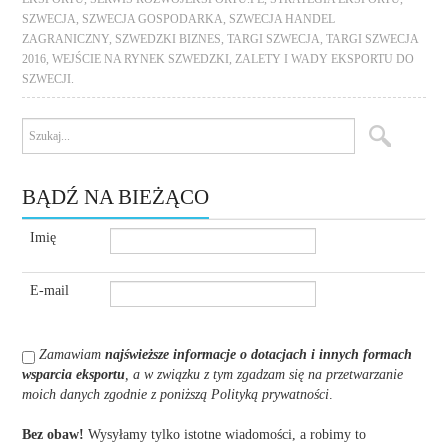
SZWECJA
,
SZWECJA GOSPODARKA
,
SZWECJA HANDEL
ZAGRANICZNY
,
SZWEDZKI BIZNES
,
TARGI SZWECJA
,
TARGI SZWECJA
2016
,
WEJŚCIE NA RYNEK SZWEDZKI
,
ZALETY I WADY EKSPORTU DO
SZWECJI.
BĄDŹ NA BIEŻĄCO
Imię
E-mail
Zamawiam
najświeższe informacje o dotacjach i innych formach
wsparcia eksportu
, a w związku z tym zgadzam się na przetwarzanie
moich danych zgodnie z poniższą Polityką prywatności
.
Bez obaw!
Wysyłamy tylko istotne wiadomości, a robimy to