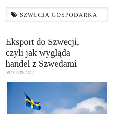
STRONA GŁÓWNA
SZWECJA GOSPODARKA
O NAS
NASZE USŁUGI
Eksport do Szwecji,
DORADZTWO
czyli jak wygląda
PLAN ROZWOJU EKSPORTU
handel z Szwedami
7 GRUDNIA 2015
PROEXIO
KONTAKT