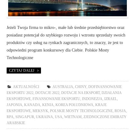
Jeżeli Twoja firma to mikro-, małe lub średnie przedsiębiorstwo oraz
posiadasz potencjał do szybkiego rozwoju i wzrostu sprzedaży swoich
produktów czy usług na rynkach zagranicznych, to znaczy, że jest to
odpowiedni program konkursowy dla Ciebie. Polskie Mosty
Technologiczne
CZYTAJ DALEJ
AKTUALNOŚCI
AUSTRALIA
,
CHINY
,
DOFINANSOWANIE
EKSPORTU 2022
,
DOTACJE 2022
,
DOTACJE NA EKSPORT
,
DZIAŁANIA
EKSPORTOWE
,
FINANSOWANIE EKSPORTU
,
INDONEZJA
,
IZRAEL
,
JAPONIA
,
KANADA
,
KENIA
,
KOREA POŁUDNIOWA
,
KRAJE
EKSPORTOWE
,
MEKSYK
,
POLSKIE MOSTY TECHNOLOGICZNE
,
ROSJA
,
RPA
,
SINGAPUR
,
UKRAINA
,
USA
,
WIETNAM
,
ZJEDNOCZONE EMIRATY
ARABSKIE