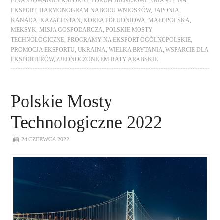
FINANSOWANIE EKSPORTU
,
FORUM BIZNESOWE
,
GRANTY NA
EKSPORT
,
HARMONOGRAM NABORU WNIOSKÓW
,
JAPONIA
,
KANADA
,
KAZACHSTAN
,
KOREA POŁUDNIOWA
,
MAŁOPOLSKA
,
MEKSYK
,
MISJA GOSPODARCZA
,
POLSKIE MOSTY
TECHNOLOGICZNE
,
PROGRAMY NA EKSPORT OGÓLNOPOLSKIE
,
PROMOCJA EKSPORTU
,
UKRAINA
,
WIELKA BRYTANIA
,
WSPARCIE DLA
EKSPORTERÓW
,
ZJEDNOCZONE EMIRATY ARABSKIE
Polskie Mosty
Technologiczne 2022
24 CZERWCA 2022