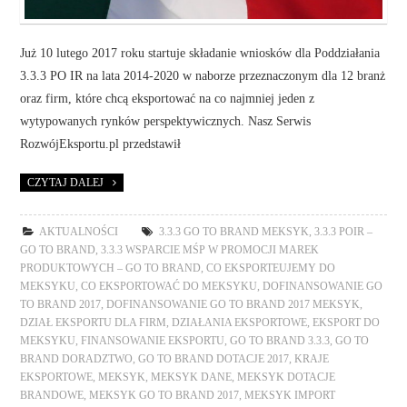
Już 10 lutego 2017 roku startuje składanie wniosków dla Poddziałania
3.3.3 PO IR na lata 2014-2020 w naborze przeznaczonym dla 12 branż
oraz firm, które chcą eksportować na co najmniej jeden z
wytypowanych rynków perspektywicznych. Nasz Serwis
RozwójEksportu.pl przedstawił
CZYTAJ DALEJ
AKTUALNOŚCI
3.3.3 GO TO BRAND MEKSYK
,
3.3.3 POIR –
GO TO BRAND
,
3.3.3 WSPARCIE MŚP W PROMOCJI MAREK
PRODUKTOWYCH – GO TO BRAND
,
CO EKSPORTEUJEMY DO
MEKSYKU
,
CO EKSPORTOWAĆ DO MEKSYKU
,
DOFINANSOWANIE GO
TO BRAND 2017
,
DOFINANSOWANIE GO TO BRAND 2017 MEKSYK
,
DZIAŁ EKSPORTU DLA FIRM
,
DZIAŁANIA EKSPORTOWE
,
EKSPORT DO
MEKSYKU
,
FINANSOWANIE EKSPORTU
,
GO TO BRAND 3.3.3
,
GO TO
BRAND DORADZTWO
,
GO TO BRAND DOTACJE 2017
,
KRAJE
EKSPORTOWE
,
MEKSYK
,
MEKSYK DANE
,
MEKSYK DOTACJE
BRANDOWE
,
MEKSYK GO TO BRAND 2017
,
MEKSYK IMPORT