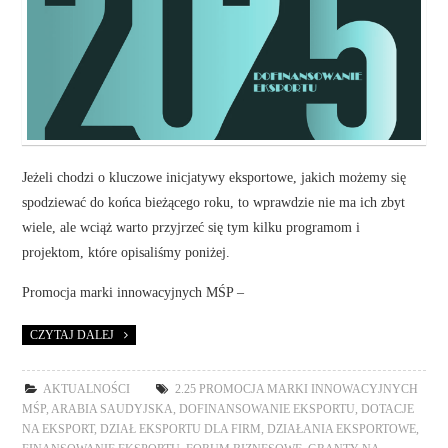
Jeżeli chodzi o kluczowe inicjatywy eksportowe, jakich możemy się
spodziewać do końca bieżącego roku, to wprawdzie nie ma ich zbyt
wiele, ale wciąż warto przyjrzeć się tym kilku programom i
projektom, które opisaliśmy poniżej.
Promocja marki innowacyjnych MŚP –
CZYTAJ DALEJ
AKTUALNOŚCI
2.25 PROMOCJA MARKI INNOWACYJNYCH
MŚP
,
ARABIA SAUDYJSKA
,
DOFINANSOWANIE EKSPORTU
,
DOTACJE
NA EKSPORT
,
DZIAŁ EKSPORTU DLA FIRM
,
DZIAŁANIA EKSPORTOWE
,