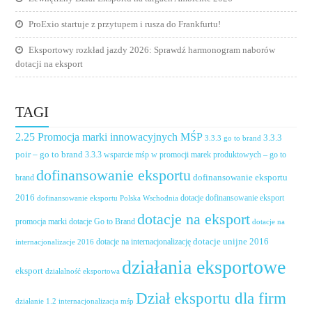
ProExio startuje z przytupem i rusza do Frankfurtu!
Eksportowy rozkład jazdy 2026: Sprawdź harmonogram naborów
dotacji na eksport
TAGI
2.25 Promocja marki innowacyjnych MŚP
3.3.3
3.3.3 go to brand
poir – go to brand
3.3.3 wsparcie mśp w promocji marek produktowych – go to
dofinansowanie eksportu
dofinansowanie eksportu
brand
2016
dotacje dofinansowanie eksport
dofinansowanie eksportu Polska Wschodnia
dotacje na eksport
promocja marki
dotacje Go to Brand
dotacje na
dotacje unijne 2016
dotacje na internacjonalizację
internacjonalizacje 2016
działania eksportowe
eksport
działalność eksportowa
Dział eksportu dla firm
działanie 1.2 internacjonalizacja mśp