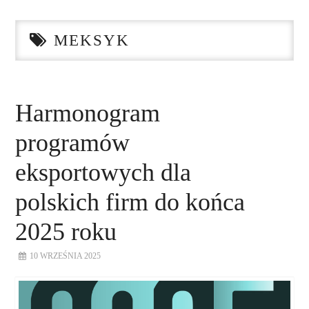
STRONA GŁÓWNA
MEKSYK
O NAS
NASZE USŁUGI
Harmonogram
DORADZTWO
programów
PLAN ROZWOJU EKSPORTU
eksportowych dla
polskich firm do końca
PROEXIO
2025 roku
KONTAKT
10 WRZEŚNIA 2025