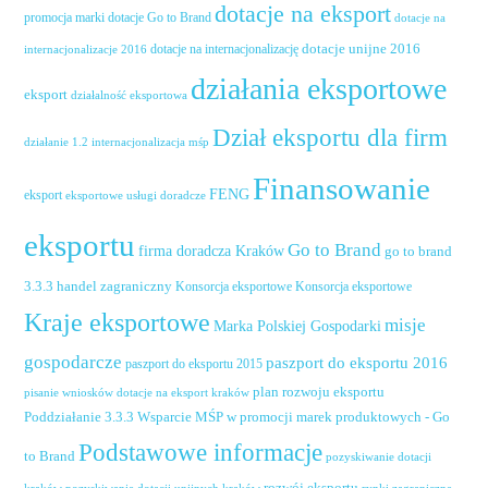
dotacje na eksport
promocja marki
dotacje Go to Brand
dotacje na
dotacje unijne 2016
dotacje na internacjonalizację
internacjonalizacje 2016
działania eksportowe
eksport
działalność eksportowa
Dział eksportu dla firm
działanie 1.2 internacjonalizacja mśp
Finansowanie
FENG
eksport
eksportowe usługi doradcze
eksportu
Go to Brand
firma doradcza Kraków
go to brand
handel zagraniczny
3.3.3
Konsorcja eksportowe
Konsorcja eksportowe
Kraje eksportowe
misje
Marka Polskiej Gospodarki
gospodarcze
paszport do eksportu 2016
paszport do eksportu 2015
plan rozwoju eksportu
pisanie wniosków dotacje na eksport kraków
Poddziałanie 3.3.3 Wsparcie MŚP w promocji marek produktowych - Go
Podstawowe informacje
to Brand
pozyskiwanie dotacji