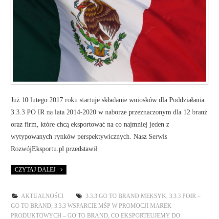
Już 10 lutego 2017 roku startuje składanie wniosków dla Poddziałania
3.3.3 PO IR na lata 2014-2020 w naborze przeznaczonym dla 12 branż
oraz firm, które chcą eksportować na co najmniej jeden z
wytypowanych rynków perspektywicznych. Nasz Serwis
RozwójEksportu.pl przedstawił
CZYTAJ DALEJ
AKTUALNOŚCI
3.3.3 GO TO BRAND MEKSYK
,
3.3.3 POIR –
GO TO BRAND
,
3.3.3 WSPARCIE MŚP W PROMOCJI MAREK
PRODUKTOWYCH – GO TO BRAND
,
CO EKSPORTEUJEMY DO