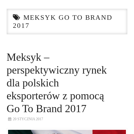
STRONA GŁÓWNA
MEKSYK GO TO BRAND
O NAS
2017
NASZE USŁUGI
DORADZTWO
Meksyk –
perspektywiczny rynek
PLAN ROZWOJU EKSPORTU
dla polskich
PROEXIO
eksporterów z pomocą
KONTAKT
Go To Brand 2017
20 STYCZNIA 2017