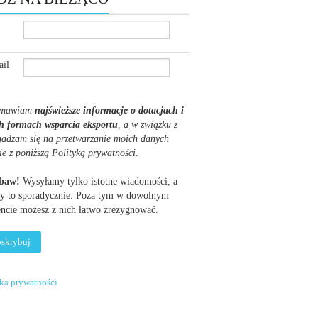
il
mawiam
najświeższe informacje o dotacjach i
h formach wsparcia eksportu
, a w związku z
gadzam się na przetwarzanie moich danych
ie z poniższą Polityką prywatności
.
obaw!
Wysyłamy tylko istotne wiadomości, a
y to sporadycznie. Poza tym w dowolnym
cie możesz z nich łatwo zrezygnować.
yka prywatności