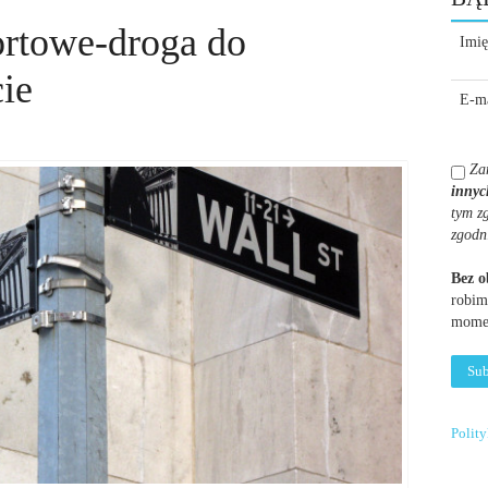
rtowe-droga do
Imię
ie
E-ma
Za
innyc
tym z
zgodn
Bez 
robim
momen
Polit