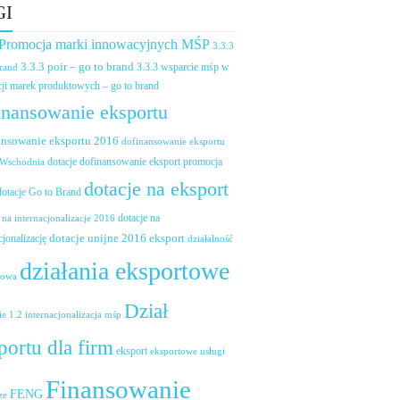
GI
 Promocja marki innowacyjnych MŚP
3.3.3
3.3.3 poir – go to brand
brand
3.3.3 wsparcie mśp w
ji marek produktowych – go to brand
inansowanie eksportu
ansowanie eksportu 2016
dofinansowanie eksportu
dotacje dofinansowanie eksport promocja
 Wschodnia
dotacje na eksport
dotacje Go to Brand
dotacje na
 na internacjonalizacje 2016
dotacje unijne 2016 eksport
cjonalizację
działalność
działania eksportowe
towa
Dział
ie 1.2 internacjonalizacja mśp
portu dla firm
eksport
eksportowe usługi
Finansowanie
FENG
ze