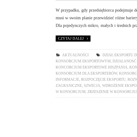
W przypadku, gdy przedsiębiorca podejmuje de
musi w swoim planie przewidzieć różne bariery 
Dla pojedynczych mikro, małych i średnich prz
CZYTAJ DALEJ
AKTUALNOŚCI
DZIAŁ EKSPORTU D
KONSORCJUM EKSPORTOWYM
,
DZIAŁANOSĆ
KONCORCJUM EKSPORTOWE HISZPANIA
,
KON
KONSORCJUM DLA EKSPORTERÓW
,
KONSORC
INFORMACJE
,
ROZPOCZĘCIE EKSPORTU
,
ROZ
ZAGRANICZNE
,
SZWECJA
,
WDROŻENIE EKSPO
W KONSORCJUM
,
ZRZESZENIE W KONSORCJ