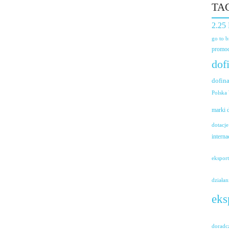
TA
2.25
go to 
promoc
dof
dofin
Polska
marki
dotacje
interna
ekspor
działan
eks
doradc