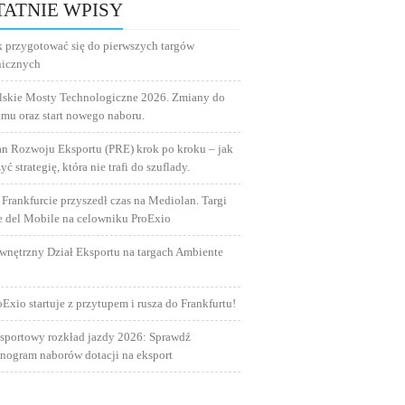
TATNIE WPISY
k przygotować się do pierwszych targów
nicznych
lskie Mosty Technologiczne 2026. Zmiany do
amu oraz start nowego naboru.
an Rozwoju Eksportu (PRE) krok po kroku – jak
yć strategię, która nie trafi do szuflady.
 Frankfurcie przyszedł czas na Mediolan. Targi
e del Mobile na celowniku ProExio
wnętrzny Dział Eksportu na targach Ambiente
oExio startuje z przytupem i rusza do Frankfurtu!
sportowy rozkład jazdy 2026: Sprawdź
nogram naborów dotacji na eksport