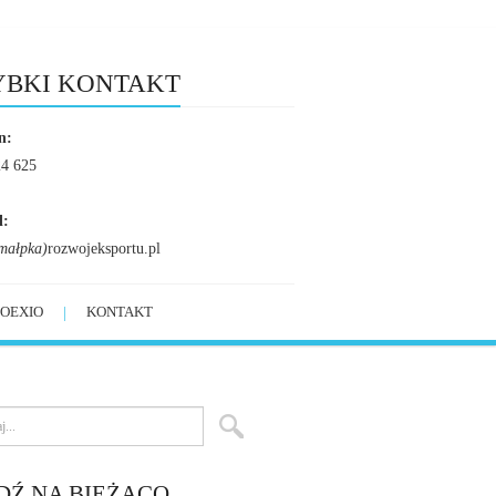
YBKI KONTAKT
n:
24 625
l:
małpka)
rozwojeksportu.pl
OEXIO
KONTAKT
DŹ NA BIEŻĄCO