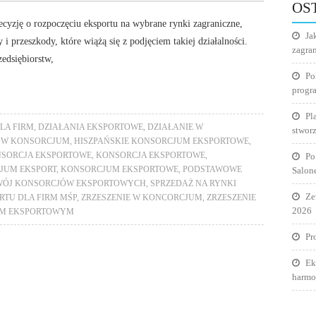
OS
cyzję o rozpoczęciu eksportu na wybrane rynki zagraniczne,
Ja
i przeszkody, które wiążą się z podjęciem takiej działalności.
zagra
edsiębiorstw,
Po
progr
Pl
LA FIRM
,
DZIAŁANIA EKSPORTOWE
,
DZIAŁANIE W
stworz
 W KONSORCJUM
,
HISZPAŃSKIE KONSORCJUM EKSPORTOWE
,
SORCJA EKSPORTOWE
,
KONSORCJA EKSPORTOWE
,
Po
JUM EKSPORT
,
KONSORCJUM EKSPORTOWE
,
PODSTAWOWE
Salon
WÓJ KONSORCJÓW EKSPORTOWYCH
,
SPRZEDAŻ NA RYNKI
Ze
RTU DLA FIRM MŚP
,
ZRZESZENIE W KONCORCJUM
,
ZRZESZENIE
2026
UM EKSPORTOWYM
Pr
Ek
harmo