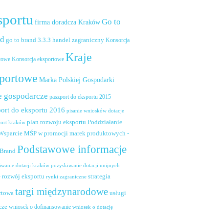
sportu
Go to
firma doradcza Kraków
nd
handel zagraniczny
go to brand 3.3.3
Konsorcja
Kraje
towe
Konsorcja eksportowe
portowe
Marka Polskiej Gospodarki
e gospodarcze
paszport do eksportu 2015
ort do eksportu 2016
pisanie wniosków dotacje
plan rozwoju eksportu
Poddziałanie
port kraków
 Wsparcie MŚP w promocji marek produktowych -
Podstawowe informacje
 Brand
pozyskiwanie dotacji unijnych
iwanie dotacji kraków
rozwój eksportu
strategia
w
rynki zagraniczne
targi międzynarodowe
usługi
rtowa
cze
wniosek o dofinansowanie
wniosek o dotację