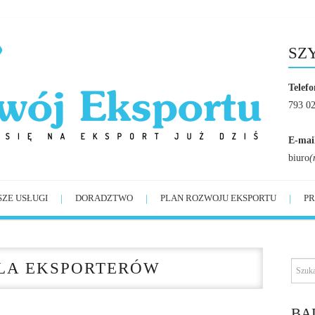
SZ
Telefo
793 0
E-mai
biuro
(
SZE USŁUGI
DORADZTWO
PLAN ROZWOJU EKSPORTU
PR
LA EKSPORTERÓW
BĄ