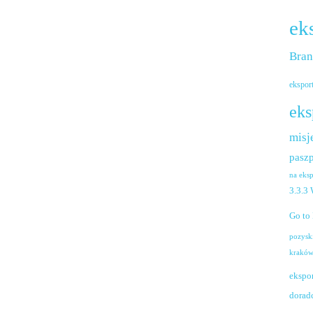
ek
Bra
ekspor
eks
misj
paszp
na eks
3.3.3
Go to
pozysk
krakó
ekspo
dorad