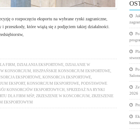
OS
Ja
cyzję o rozpoczęciu eksportu na wybrane rynki zagraniczne,
zagra
i przeszkody, które wiążą się z podjęciem takiej działalności.
Po
edsiębiorstw,
progr
Pl
stworz
LA FIRM
,
DZIAŁANIA EKSPORTOWE
,
DZIAŁANIE W
Po
 W KONSORCJUM
,
HISZPAŃSKIE KONSORCJUM EKSPORTOWE
,
Salon
SORCJA EKSPORTOWE
,
KONSORCJA EKSPORTOWE
,
JUM EKSPORT
,
KONSORCJUM EKSPORTOWE
,
PODSTAWOWE
Ze
WÓJ KONSORCJÓW EKSPORTOWYCH
,
SPRZEDAŻ NA RYNKI
2026
RTU DLA FIRM MŚP
,
ZRZESZENIE W KONCORCJUM
,
ZRZESZENIE
UM EKSPORTOWYM
Pr
Ek
harmo