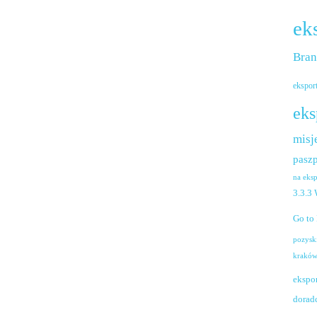
ek
Bra
ekspor
eks
misj
paszp
na eks
3.3.3
Go to
pozysk
krakó
ekspo
dorad