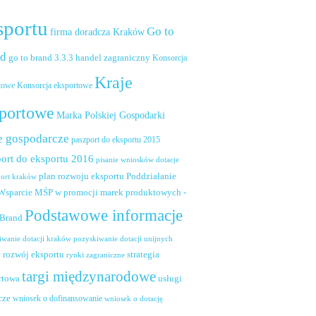
sportu
Go to
firma doradcza Kraków
nd
handel zagraniczny
go to brand 3.3.3
Konsorcja
Kraje
towe
Konsorcja eksportowe
portowe
Marka Polskiej Gospodarki
e gospodarcze
paszport do eksportu 2015
ort do eksportu 2016
pisanie wniosków dotacje
plan rozwoju eksportu
Poddziałanie
port kraków
 Wsparcie MŚP w promocji marek produktowych -
Podstawowe informacje
 Brand
pozyskiwanie dotacji unijnych
iwanie dotacji kraków
rozwój eksportu
strategia
w
rynki zagraniczne
targi międzynarodowe
usługi
rtowa
cze
wniosek o dofinansowanie
wniosek o dotację