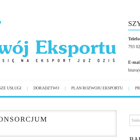
SZ
Telefo
793 0
E-mai
biuro
(
SZE USŁUGI
DORADZTWO
PLAN ROZWOJU EKSPORTU
PR
KONSORCJUM
BĄ