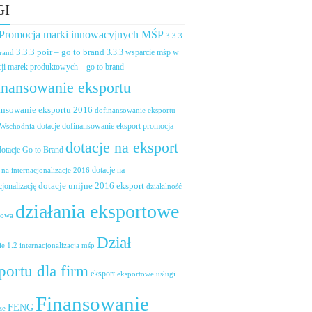
GI
 Promocja marki innowacyjnych MŚP
3.3.3
3.3.3 poir – go to brand
brand
3.3.3 wsparcie mśp w
ji marek produktowych – go to brand
inansowanie eksportu
ansowanie eksportu 2016
dofinansowanie eksportu
dotacje dofinansowanie eksport promocja
 Wschodnia
dotacje na eksport
dotacje Go to Brand
dotacje na
 na internacjonalizacje 2016
dotacje unijne 2016 eksport
cjonalizację
działalność
działania eksportowe
towa
Dział
ie 1.2 internacjonalizacja mśp
portu dla firm
eksport
eksportowe usługi
Finansowanie
FENG
ze