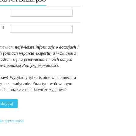
il
mawiam
najświeższe informacje o dotacjach i
h formach wsparcia eksportu
, a w związku z
gadzam się na przetwarzanie moich danych
ie z poniższą Polityką prywatności
.
obaw!
Wysyłamy tylko istotne wiadomości, a
y to sporadycznie. Poza tym w dowolnym
cie możesz z nich łatwo zrezygnować.
yka prywatności