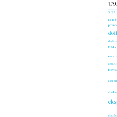
TA
2.25
go to 
promoc
dof
dofin
Polska
marki
dotacje
interna
ekspor
działan
eks
doradc