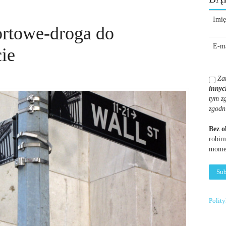
Imię
rtowe-droga do
E-ma
ie
Za
innyc
tym z
zgodn
Bez 
robim
momen
Polit