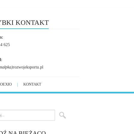
YBKI KONTAKT
n:
24 625
l:
małpka)
rozwojeksportu.pl
OEXIO
KONTAKT
DŹ NA BIEŻĄCO