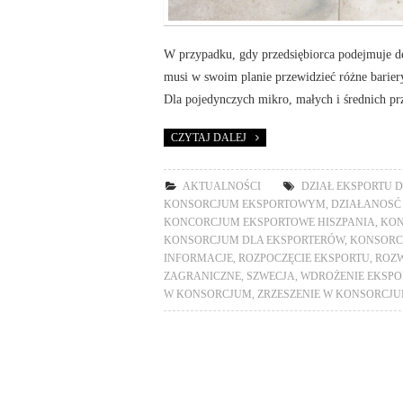
W przypadku, gdy przedsiębiorca podejmuje de
musi w swoim planie przewidzieć różne bariery 
Dla pojedynczych mikro, małych i średnich prz
CZYTAJ DALEJ
AKTUALNOŚCI
DZIAŁ EKSPORTU D
KONSORCJUM EKSPORTOWYM
,
DZIAŁANOSĆ
KONCORCJUM EKSPORTOWE HISZPANIA
,
KON
KONSORCJUM DLA EKSPORTERÓW
,
KONSORC
INFORMACJE
,
ROZPOCZĘCIE EKSPORTU
,
ROZ
ZAGRANICZNE
,
SZWECJA
,
WDROŻENIE EKSPO
W KONSORCJUM
,
ZRZESZENIE W KONSORCJ