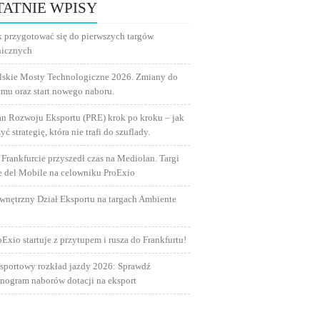
TATNIE WPISY
k przygotować się do pierwszych targów
nicznych
lskie Mosty Technologiczne 2026. Zmiany do
amu oraz start nowego naboru.
an Rozwoju Eksportu (PRE) krok po kroku – jak
yć strategię, która nie trafi do szuflady.
 Frankfurcie przyszedł czas na Mediolan. Targi
e del Mobile na celowniku ProExio
wnętrzny Dział Eksportu na targach Ambiente
oExio startuje z przytupem i rusza do Frankfurtu!
sportowy rozkład jazdy 2026: Sprawdź
nogram naborów dotacji na eksport