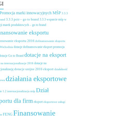
GI
 Promocja marki innowacyjnych MŚP
3.3.3
3.3.3 poir – go to brand
brand
3.3.3 wsparcie mśp w
ji marek produktowych – go to brand
inansowanie eksportu
ansowanie eksportu 2016
dofinansowanie eksportu
dotacje dofinansowanie eksport promocja
 Wschodnia
dotacje na eksport
dotacje Go to Brand
dotacje na
 na internacjonalizacje 2016
dotacje unijne 2016 eksport
cjonalizację
działalność
działania eksportowe
towa
Dział
ie 1.2 internacjonalizacja mśp
portu dla firm
eksport
eksportowe usługi
Finansowanie
FENG
ze