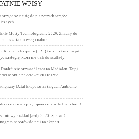
TATNIE WPISY
k przygotować się do pierwszych targów
nicznych
lskie Mosty Technologiczne 2026. Zmiany do
amu oraz start nowego naboru.
an Rozwoju Eksportu (PRE) krok po kroku – jak
yć strategię, która nie trafi do szuflady.
 Frankfurcie przyszedł czas na Mediolan. Targi
e del Mobile na celowniku ProExio
wnętrzny Dział Eksportu na targach Ambiente
oExio startuje z przytupem i rusza do Frankfurtu!
sportowy rozkład jazdy 2026: Sprawdź
nogram naborów dotacji na eksport