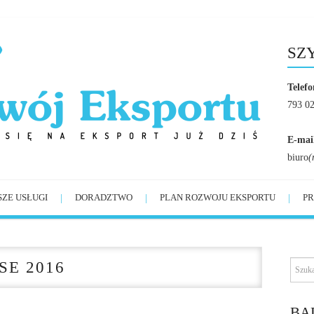
SZ
Telefo
793 0
E-mai
biuro
(
SZE USŁUGI
DORADZTWO
PLAN ROZWOJU EKSPORTU
PR
E 2016
BĄ