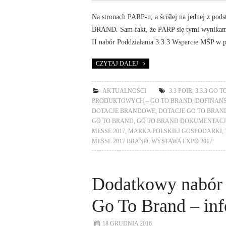
Na stronach PARP-u, a ściślej na jednej z po
BRAND. Sam fakt, że PARP się tymi wynikami 
II nabór Poddziałania 3.3.3 Wsparcie MŚP w
CZYTAJ DALEJ
AKTUALNOŚCI
3.3 POIR
,
3.3.3 GO 
PRODUKTOWYCH – GO TO BRAND
,
DOFINANS
DOTACJE BRANDOWE
,
DOTACJE GO TO BRAND
GO TO BRAND
,
GO TO BRAND DOKUMENTAC
MESSE 2017
,
MARKA POLSKIEJ GOSPODARKI
,
MESSE 2017 BRAND
,
WYSTAWA EXPO 2017
Dodatkowy nabór 
Go To Brand – inf
18 GRUDNIA 2016