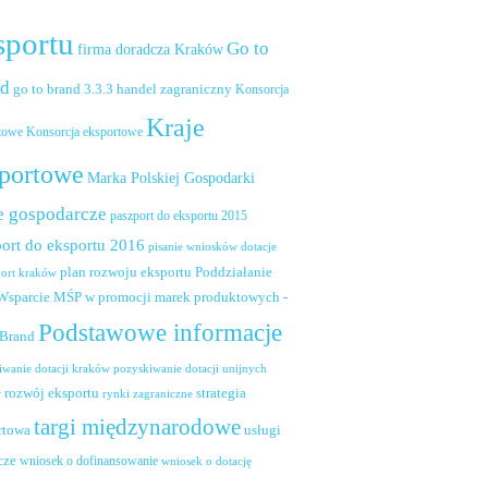
sportu
Go to
firma doradcza Kraków
nd
handel zagraniczny
go to brand 3.3.3
Konsorcja
Kraje
towe
Konsorcja eksportowe
portowe
Marka Polskiej Gospodarki
e gospodarcze
paszport do eksportu 2015
ort do eksportu 2016
pisanie wniosków dotacje
plan rozwoju eksportu
Poddziałanie
port kraków
 Wsparcie MŚP w promocji marek produktowych -
Podstawowe informacje
 Brand
pozyskiwanie dotacji unijnych
iwanie dotacji kraków
rozwój eksportu
strategia
w
rynki zagraniczne
targi międzynarodowe
usługi
rtowa
cze
wniosek o dofinansowanie
wniosek o dotację