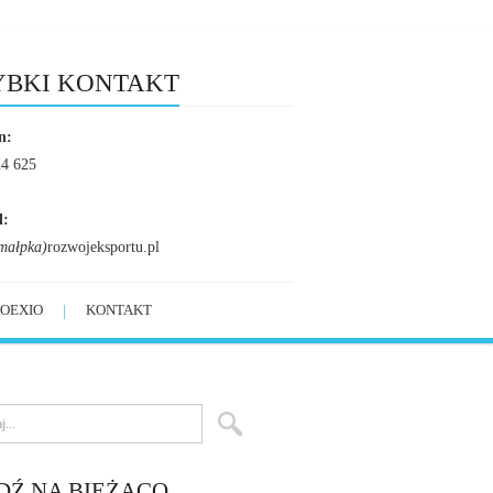
YBKI KONTAKT
n:
24 625
l:
małpka)
rozwojeksportu.pl
OEXIO
KONTAKT
DŹ NA BIEŻĄCO