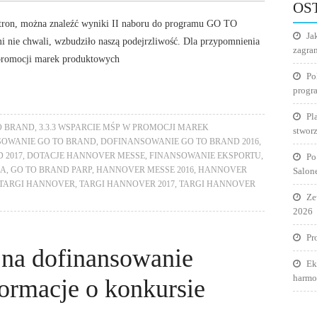
OS
dstron, można znaleźć wyniki II naboru do programu GO TO
Ja
nie chwali, wzbudziło naszą podejrzliwość. Dla przypomnienia
zagra
 promocji marek produktowych
Po
progr
Pl
TO BRAND
,
3.3.3 WSPARCIE MŚP W PROMOCJI MAREK
stworz
OWANIE GO TO BRAND
,
DOFINANSOWANIE GO TO BRAND 2016
,
 2017
,
DOTACJE HANNOVER MESSE
,
FINANSOWANIE EKSPORTU
,
Po
JA
,
GO TO BRAND PARP
,
HANNOVER MESSE 2016
,
HANNOVER
Salon
TARGI HANNOVER
,
TARGI HANNOVER 2017
,
TARGI HANNOVER
Ze
2026
Pr
na dofinansowanie
Ek
harmo
ormacje o konkursie