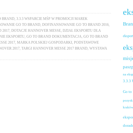
ek
TO BRAND
,
3.3.3 WSPARCIE MŚP W PROMOCJI MAREK
Bra
OWANIE GO TO BRAND
,
DOFINANSOWANIE GO TO BRAND 2016
,
 2017
,
DOTACJE HANNOVER MESSE
,
DZIAŁ EKSPORTU DLA
ekspor
NIE EKSPORTU
,
GO TO BRAND DOKUMENTACJA
,
GO TO BRAND
SSE 2017
,
MARKA POLSKIEJ GOSPODARKI
,
PODSTAWOWE
eks
NOVER 2017
,
TARGI HANNOVER MESSE 2017 BRAND
,
WYSTAWA
misj
paszp
na eks
3.3.3
Go to
pozysk
krakó
ekspo
dorad