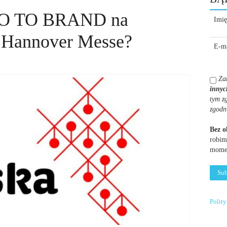
 GO TO BRAND na
Imię
i Hannover Messe?
E-ma
Za
innyc
tym z
zgodn
Bez 
robim
momen
Polit