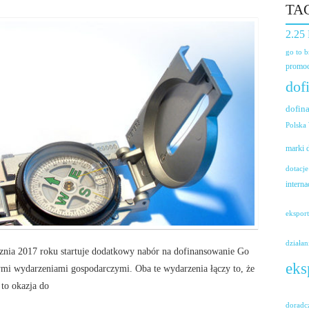
TA
2.25
go to 
promoc
dof
dofin
Polska
marki
dotacje
interna
ekspor
działan
znia 2017 roku startuje dodatkowy nabór na dofinansowanie Go
eks
ymi wydarzeniami gospodarczymi. Oba te wydarzenia łączy to, że
 to okazja do
doradc