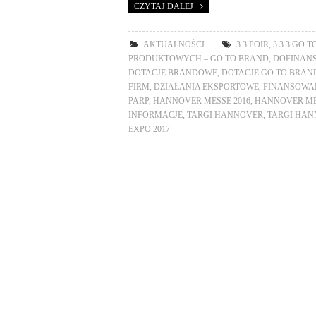
CZYTAJ DALEJ
AKTUALNOŚCI
3.3 POIR
,
3.3.3 GO 
PRODUKTOWYCH – GO TO BRAND
,
DOFINANS
DOTACJE BRANDOWE
,
DOTACJE GO TO BRAND
FIRM
,
DZIAŁANIA EKSPORTOWE
,
FINANSOWA
PARP
,
HANNOVER MESSE 2016
,
HANNOVER ME
INFORMACJE
,
TARGI HANNOVER
,
TARGI HAN
EXPO 2017