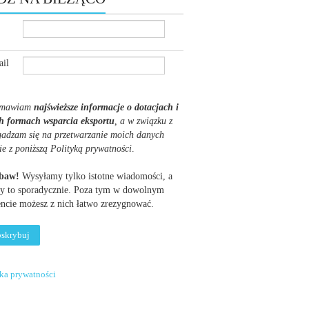
il
mawiam
najświeższe informacje o dotacjach i
h formach wsparcia eksportu
, a w związku z
gadzam się na przetwarzanie moich danych
ie z poniższą Polityką prywatności
.
obaw!
Wysyłamy tylko istotne wiadomości, a
y to sporadycznie. Poza tym w dowolnym
cie możesz z nich łatwo zrezygnować.
yka prywatności