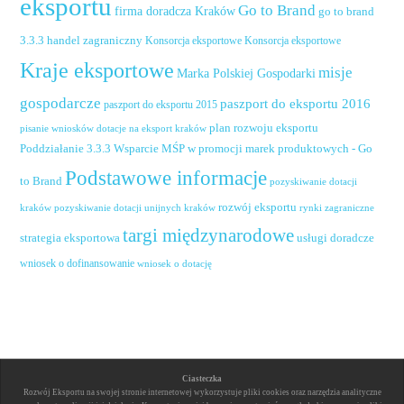
eksportu
Go to Brand
firma doradcza Kraków
go to brand
handel zagraniczny
3.3.3
Konsorcja eksportowe
Konsorcja eksportowe
Kraje eksportowe
misje
Marka Polskiej Gospodarki
gospodarcze
paszport do eksportu 2016
paszport do eksportu 2015
plan rozwoju eksportu
pisanie wniosków dotacje na eksport kraków
Poddziałanie 3.3.3 Wsparcie MŚP w promocji marek produktowych - Go
Podstawowe informacje
to Brand
pozyskiwanie dotacji
rozwój eksportu
pozyskiwanie dotacji unijnych kraków
rynki zagraniczne
kraków
targi międzynarodowe
usługi doradcze
strategia eksportowa
wniosek o dofinansowanie
wniosek o dotację
Ciasteczka
Rozwój Eksportu na swojej stronie internetowej wykorzystuje pliki cookies oraz narzędzia analityczne