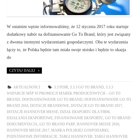
W ostatnim wpisie informowaliśmy, że 12 stycznia 2017 roku startuje
dodatkowy nabór na dofinansowanie Go To Brand, który jest związany
z dwoma istotnymi wydarzeniami gospodarczymi. Oba te wydarzenia
łączy to, że Polska będzie tam miała swoje stoisko i będzie to okazja
do
CZYTAJ DALEJ
AKTUALNOŚCI
3.3 POIR
,
3.3.3 GO TO BRAND
,
3.3.3
WSPARCIE MŚP W PROMOCJI MAREK PRODUKTOWYCH – GO TO
BRAND
,
DOFINANSOWANIE GO TO BRAND
,
DOFINANSOWANIE GO TO
BRAND 2016
,
DOTACJE BRANDOWE
,
DOTACJE GO TO BRAND 2017
,
DOTACJE HANNOVER MESSE
,
DZIAŁ EKSPORTU DLA FIRM
,
DZIAŁANIA EKSPORTOWE
,
FINANSOWANIE EKSPORTU
,
GO TO BRAND
DOKUMENTACJA
,
GO TO BRAND PARP
,
HANNOVER MESSE 2016
,
HANNOVER MESSE 2017
,
MARKA POLSKIEJ GOSPODARKI
,
PODSTAWOWE INFORMACJE
,
TARGI HANNOVER
,
TARGI HANNOVER