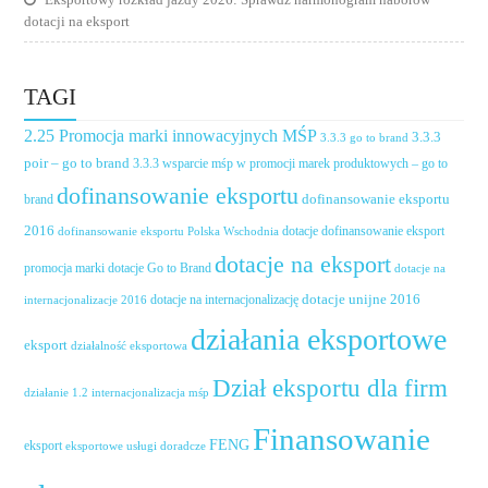
dotacji na eksport
TAGI
2.25 Promocja marki innowacyjnych MŚP
3.3.3
3.3.3 go to brand
poir – go to brand
3.3.3 wsparcie mśp w promocji marek produktowych – go to
dofinansowanie eksportu
dofinansowanie eksportu
brand
2016
dotacje dofinansowanie eksport
dofinansowanie eksportu Polska Wschodnia
dotacje na eksport
promocja marki
dotacje Go to Brand
dotacje na
dotacje unijne 2016
dotacje na internacjonalizację
internacjonalizacje 2016
działania eksportowe
eksport
działalność eksportowa
Dział eksportu dla firm
działanie 1.2 internacjonalizacja mśp
Finansowanie
FENG
eksport
eksportowe usługi doradcze