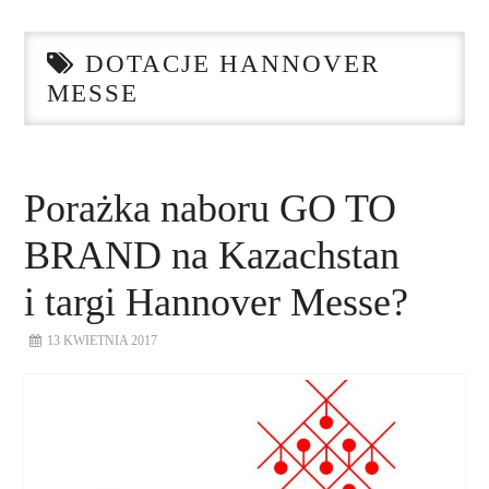
STRONA GŁÓWNA
DOTACJE HANNOVER
O NAS
MESSE
NASZE USŁUGI
DORADZTWO
Porażka naboru GO TO
BRAND na Kazachstan
PLAN ROZWOJU EKSPORTU
i targi Hannover Messe?
PROEXIO
13 KWIETNIA 2017
KONTAKT