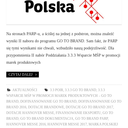
Na stronach PARP-u, a ściślej na jednej z podstron, można znaleźć
wyniki II naboru do programu GO TO BRAND. Sam fakt, że PARP
się tymi wynikami nie chwali, wzbudziło naszą podejrzliwość. Dla
przypomnienia II nabór Poddziałania 3.3.3 Wsparcie MŚP w promocji
marek produktowych
CZYTAJ DALEJ
AKTUALNOŚCI
3.3 POIR
,
3.3.3 GO TO BRAND
,
3.3.3
WSPARCIE MŚP W PROMOCJI MAREK PRODUKTOWYCH – GO TO
BRAND
,
DOFINANSOWANIE GO TO BRAND
,
DOFINANSOWANIE GO TO
BRAND 2016
,
DOTACJE BRANDOWE
,
DOTACJE GO TO BRAND 2017
,
DOTACJE HANNOVER MESSE
,
FINANSOWANIE EKSPORTU
,
GO TO
BRAND
,
GO TO BRAND DOKUMENTACJA
,
GO TO BRAND PARP
,
HANNOVER MESSE 2016
,
HANNOVER MESSE 2017
,
MARKA POLSKIEJ