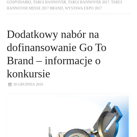
GOSPODARKI
,
TARGI HANNOVER
,
TARGI HANNOVER 2017
,
TARGI
HANNOVER MESSE 2017 BRAND
,
WYSTAWA EXPO 2017
Dodatkowy nabór na
dofinansowanie Go To
Brand – informacje o
konkursie
18 GRUDNIA 2016