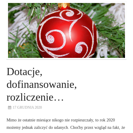
O NAS
NASZE USŁUGI
DORADZTWO
PLAN ROZWOJU EKSPORTU
Dotacje,
PROEXIO
dofinansowanie,
rozliczenie…
KONTAKT
17 GRUDNIA 2020
Mimo że ostatnie miesiące nikogo nie rozpieszczały, to rok 2020
możemy jednak zaliczyć do udanych. Choćby przez wzgląd na fakt, że