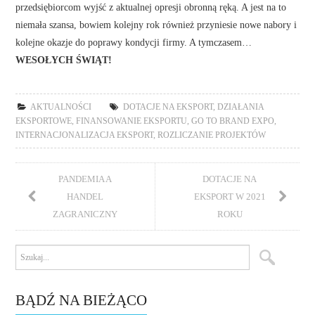
przedsiębiorcom wyjść z aktualnej opresji obronną ręką. A jest na to
niemała szansa, bowiem kolejny rok również przyniesie nowe nabory i
kolejne okazje do poprawy kondycji firmy. A tymczasem…
WESOŁYCH ŚWIĄT!
AKTUALNOŚCI
DOTACJE NA EKSPORT
,
DZIAŁANIA
EKSPORTOWE
,
FINANSOWANIE EKSPORTU
,
GO TO BRAND EXPO
,
INTERNACJONALIZACJA EKSPORT
,
ROZLICZANIE PROJEKTÓW
PANDEMIA A
DOTACJE NA
HANDEL
EKSPORT W 2021
ZAGRANICZNY
ROKU
BĄDŹ NA BIEŻĄCO