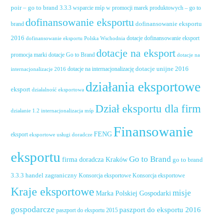
poir – go to brand
3.3.3 wsparcie mśp w promocji marek produktowych – go to
dofinansowanie eksportu
dofinansowanie eksportu
brand
2016
dotacje dofinansowanie eksport
dofinansowanie eksportu Polska Wschodnia
dotacje na eksport
promocja marki
dotacje Go to Brand
dotacje na
dotacje unijne 2016
dotacje na internacjonalizację
internacjonalizacje 2016
działania eksportowe
eksport
działalność eksportowa
Dział eksportu dla firm
działanie 1.2 internacjonalizacja mśp
Finansowanie
FENG
eksport
eksportowe usługi doradcze
eksportu
Go to Brand
firma doradcza Kraków
go to brand
handel zagraniczny
3.3.3
Konsorcja eksportowe
Konsorcja eksportowe
Kraje eksportowe
misje
Marka Polskiej Gospodarki
gospodarcze
paszport do eksportu 2016
paszport do eksportu 2015