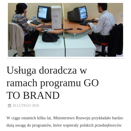
O NAS
NASZE USŁUGI
DORADZTWO
PLAN ROZWOJU EKSPORTU
Usługa doradcza w
PROEXIO
ramach programu GO
TO BRAND
KONTAKT
26 LUTEGO 2018
W ciągu ostatnich kilku lat, Ministerstwo Rozwoju przykładało bardzo
dużą uwagę do programów, które wspierały polskich przedsiębiorców