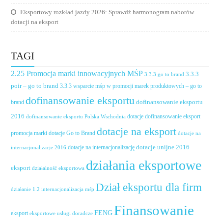
Eksportowy rozkład jazdy 2026: Sprawdź harmonogram naborów
dotacji na eksport
TAGI
2.25 Promocja marki innowacyjnych MŚP
3.3.3
3.3.3 go to brand
poir – go to brand
3.3.3 wsparcie mśp w promocji marek produktowych – go to
dofinansowanie eksportu
dofinansowanie eksportu
brand
2016
dotacje dofinansowanie eksport
dofinansowanie eksportu Polska Wschodnia
dotacje na eksport
promocja marki
dotacje Go to Brand
dotacje na
dotacje unijne 2016
dotacje na internacjonalizację
internacjonalizacje 2016
działania eksportowe
eksport
działalność eksportowa
Dział eksportu dla firm
działanie 1.2 internacjonalizacja mśp
Finansowanie
FENG
eksport
eksportowe usługi doradcze