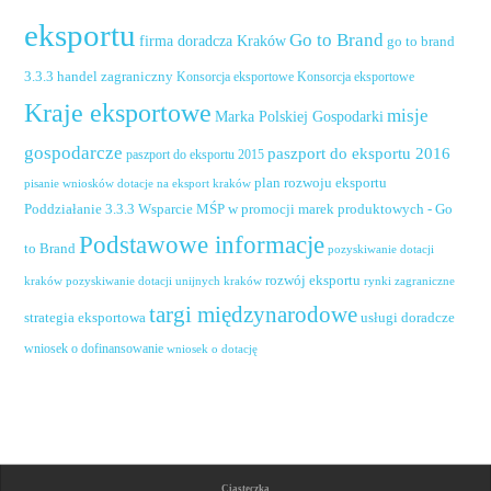
eksportu
Go to Brand
firma doradcza Kraków
go to brand
handel zagraniczny
3.3.3
Konsorcja eksportowe
Konsorcja eksportowe
Kraje eksportowe
misje
Marka Polskiej Gospodarki
gospodarcze
paszport do eksportu 2016
paszport do eksportu 2015
plan rozwoju eksportu
pisanie wniosków dotacje na eksport kraków
Poddziałanie 3.3.3 Wsparcie MŚP w promocji marek produktowych - Go
Podstawowe informacje
to Brand
pozyskiwanie dotacji
rozwój eksportu
pozyskiwanie dotacji unijnych kraków
rynki zagraniczne
kraków
targi międzynarodowe
usługi doradcze
strategia eksportowa
wniosek o dofinansowanie
wniosek o dotację
Ciasteczka