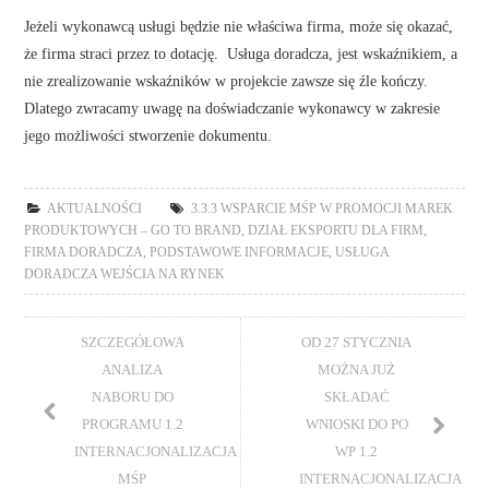
Jeżeli wykonawcą usługi będzie nie właściwa firma, może się okazać,
że firma straci przez to dotację. Usługa doradcza, jest wskaźnikiem, a
nie zrealizowanie wskaźników w projekcie zawsze się źle kończy.
Dlatego zwracamy uwagę na doświadczanie wykonawcy w zakresie
jego możliwości stworzenie dokumentu.
AKTUALNOŚCI
3.3.3 WSPARCIE MŚP W PROMOCJI MAREK
PRODUKTOWYCH – GO TO BRAND
,
DZIAŁ EKSPORTU DLA FIRM
,
FIRMA DORADCZA
,
PODSTAWOWE INFORMACJE
,
USŁUGA
DORADCZA WEJŚCIA NA RYNEK
SZCZEGÓŁOWA
OD 27 STYCZNIA
ANALIZA
MOŻNA JUŻ
NABORU DO
SKŁADAĆ
PROGRAMU 1.2
WNIOSKI DO PO
INTERNACJONALIZACJA
WP 1.2
MŚP
INTERNACJONALIZACJA