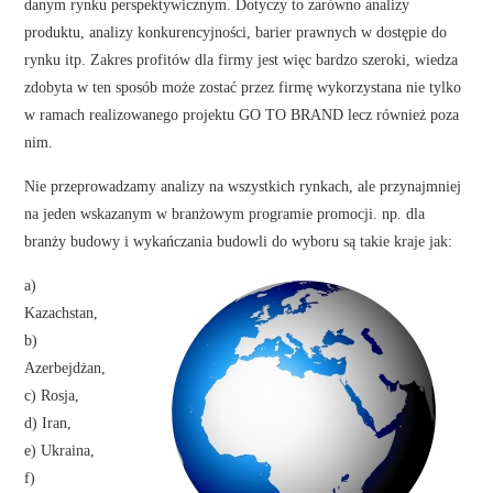
danym rynku perspektywicznym. Dotyczy to zarówno analizy
produktu, analizy konkurencyjności, barier prawnych w dostępie do
rynku itp. Zakres profitów dla firmy jest więc bardzo szeroki, wiedza
zdobyta w ten sposób może zostać przez firmę wykorzystana nie tylko
w ramach realizowanego projektu GO TO BRAND lecz również poza
nim.
Nie przeprowadzamy analizy na wszystkich rynkach, ale przynajmniej
na jeden wskazanym w branżowym programie promocji. np. dla
branży budowy i wykańczania budowli do wyboru są takie kraje jak:
a)
Kazachstan,
b)
Azerbejdżan,
c) Rosja,
d) Iran,
e) Ukraina,
f)