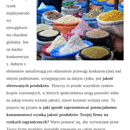
rynek
międzynarodo
wy
niewątpliwie
ma charakter
globalny. Jest
on bardzo
konkurencyjn
y. Jednym z
elementów umożliwiającym odniesienie przewagi konkurencyjnej nad
innymi podmiotami, występującymi na danym rynku, jest
jakość
oferowanych produktów
. Dotyczy to przede wszystkim rynków
krajów rozwiniętych, w których społeczeństwa mogą pozwolić sobie
na zakup towaru wyższej jakości, nawet kosztem wyższej ceny. Tu
pojawia się pytanie
w jaki sposób zaprezentować potencjalnemu
konsumentowi wysoką jakość produktów Twojej firmy na
rynkach zagranicznych?
Warto postarać się, aby wytwarzane przez
Twoją firmę produkty posiadały uznawane na całym świecie