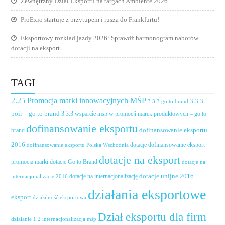
Zewnętrzny Dział Eksportu na targach Ambiente 2026
ProExio startuje z przytupem i rusza do Frankfurtu!
Eksportowy rozkład jazdy 2026: Sprawdź harmonogram naborów
dotacji na eksport
TAGI
2.25 Promocja marki innowacyjnych MŚP
3.3.3
3.3.3 go to brand
poir – go to brand
3.3.3 wsparcie mśp w promocji marek produktowych – go to
dofinansowanie eksportu
dofinansowanie eksportu
brand
2016
dotacje dofinansowanie eksport
dofinansowanie eksportu Polska Wschodnia
dotacje na eksport
promocja marki
dotacje Go to Brand
dotacje na
dotacje unijne 2016
dotacje na internacjonalizację
internacjonalizacje 2016
działania eksportowe
eksport
działalność eksportowa
Dział eksportu dla firm
działanie 1.2 internacjonalizacja mśp