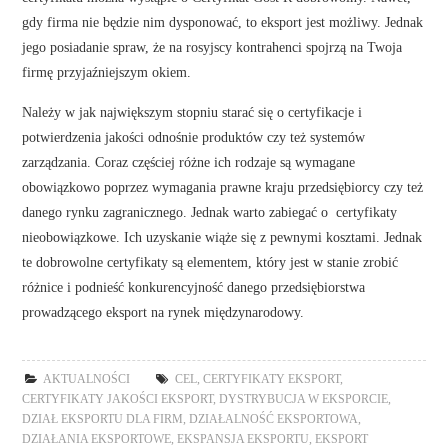
gdy firma nie będzie nim dysponować, to eksport jest możliwy. Jednak
jego posiadanie spraw, że na rosyjscy kontrahenci spojrzą na Twoja
firmę przyjaźniejszym okiem.
Należy w jak największym stopniu starać się o certyfikacje i
potwierdzenia jakości odnośnie produktów czy też systemów
zarządzania. Coraz częściej różne ich rodzaje są wymagane
obowiązkowo poprzez wymagania prawne kraju przedsiębiorcy czy też
danego rynku zagranicznego. Jednak warto zabiegać o certyfikaty
nieobowiązkowe. Ich uzyskanie wiąże się z pewnymi kosztami. Jednak
te dobrowolne certyfikaty są elementem, który jest w stanie zrobić
różnice i podnieść konkurencyjność danego przedsiębiorstwa
prowadzącego eksport na rynek międzynarodowy.
AKTUALNOŚCI
CEL
,
CERTYFIKATY EKSPORT
,
CERTYFIKATY JAKOŚCI EKSPORT
,
DYSTRYBUCJA W EKSPORCIE
,
DZIAŁ EKSPORTU DLA FIRM
,
DZIAŁALNOŚĆ EKSPORTOWA
,
DZIAŁANIA EKSPORTOWE
,
EKSPANSJA EKSPORTU
,
EKSPORT