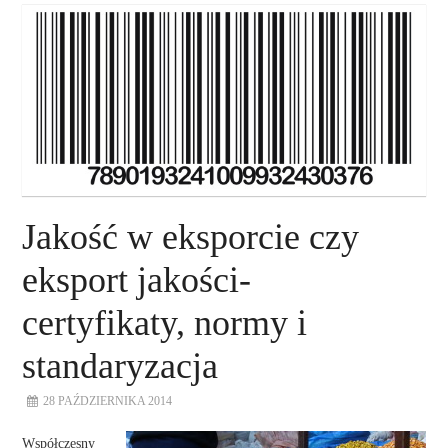
O NAS
NASZE USŁUGI
DORADZTWO
PLAN ROZWOJU EKSPORTU
Jakość w eksporcie czy
PROEXIO
eksport jakości-
certyfikaty, normy i
KONTAKT
standaryzacja
28 PAŹDZIERNIKA 2014
Współczesny