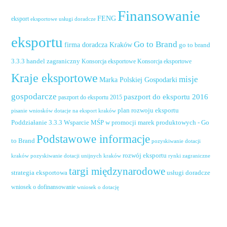
Finansowanie
FENG
eksport
eksportowe usługi doradcze
eksportu
Go to Brand
firma doradcza Kraków
go to brand
handel zagraniczny
3.3.3
Konsorcja eksportowe
Konsorcja eksportowe
Kraje eksportowe
misje
Marka Polskiej Gospodarki
gospodarcze
paszport do eksportu 2016
paszport do eksportu 2015
plan rozwoju eksportu
pisanie wniosków dotacje na eksport kraków
Poddziałanie 3.3.3 Wsparcie MŚP w promocji marek produktowych - Go
Podstawowe informacje
to Brand
pozyskiwanie dotacji
rozwój eksportu
pozyskiwanie dotacji unijnych kraków
rynki zagraniczne
kraków
targi międzynarodowe
usługi doradcze
strategia eksportowa
wniosek o dofinansowanie
wniosek o dotację