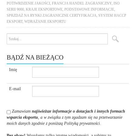
POTIWRDZENIE JAKOŚCI
,
FRANCJA HANDEL ZAGRANICZNY
,
ISO
SERII 9000
,
KRAJE EKSPORTOWE
,
PODSTAWOWE INFORMACJE
,
SPRZDAŻ NA RYNKI ZAGRANICZNE CERTYFIKACJA
,
SYSTEM HACCP
EKSPORT
,
WDRAŻANIE EKSPORTU
BĄDŹ NA BIEŻĄCO
Imię
E-mail
Zamawiam
najświeższe informacje o dotacjach i innych formach
wsparcia eksportu
, a w związku z tym zgadzam się na przetwarzanie
moich danych zgodnie z poniższą Polityką prywatności
.
Bez obaw!
Wysyłamy tylko istotne wiadomości, a robimy to