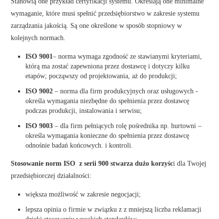
Stanowią one przykład certyfikacji systemu. Określają one minimalne
wymaganie, które musi spełnić przedsiębiorstwo w zakresie systemu
zarządzania jakością. Są one określone w sposób stopniowy w
kolejnych normach.
ISO 9001
– norma wymaga zgodność ze stawianymi kryteriami,
którą ma zostać zapewniona przez dostawcę i dotyczy kilku
etapów; począwszy od projektowania, aż do produkcji;
ISO 9002
– norma dla firm produkcyjnych oraz usługowych -
określa wymagania niezbędne do spełnienia przez dostawcę
podczas produkcji, instalowania i serwisu;
ISO 9003
– dla firm pełniących rolę pośrednika np. hurtowni –
określa wymagania konieczne do spełnienia przez dostawcę
odnośnie badań końcowych. i kontroli.
Stosowanie norm ISO z serii 900 stwarza dużo korzyśc
i dla Twojej
przedsiębiorczej działalności:
większa możliwość w zakresie negocjacji;
lepsza opinia o firmie w związku z z mniejszą liczba reklamacji
dzięki stosowaniu wysokich standardów;