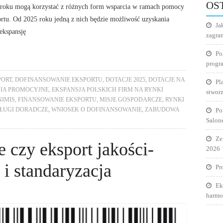
OS
co roku mogą korzystać z różnych form wsparcia w ramach pomocy
ortu. Od 2025 roku jedną z nich będzie możliwość uzyskania
Ja
ekspansję
zagra
Po
progr
PORT
,
DOFINANSOWANIE EKSPORTU
,
DOTACJE 2025
,
DOTACJE NA
Pl
IA PROMOCYJNE
,
EKSPANSJA POLSKICH FIRM NA RYNKI
stworz
NIMIS
,
FINANSOWANIE EKSPORTU
,
MISJE GOSPODARCZE
,
RYNKI
ŁUGI DORADCZE
,
WNIOSEK O DOFINANSOWANIE
,
ZABUDOWA
Po
Salon
Ze
 czy eksport jakości-
2026
 i standaryzacja
Pr
Ek
harmo