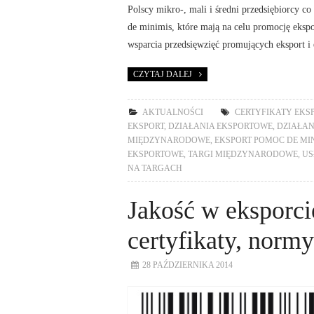
Polscy mikro-, mali i średni przedsiębiorcy 
de minimis, które mają na celu promocję eksp
wsparcia przedsięwzięć promujących eksport i 
CZYTAJ DALEJ
AKTUALNOŚCI
CERTYFIKATY EKS
EKSPORT
,
DZIAŁANIA EKSPORTOWE
,
DZIAŁAN
MIĘDZYNARODOWE
,
EKSPORT POMOC DE MI
EKSPORTOWE
,
TARGI MIĘDZYNARODOWE
,
US
NA TARGACH
Jakość w eksporcie
certyfikaty, normy
28 PAŹDZIERNIKA 2014