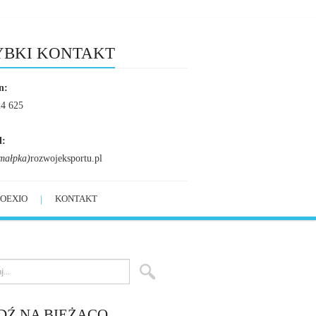
YBKI KONTAKT
n:
24 625
l:
małpka)
rozwojeksportu.pl
OEXIO
KONTAKT
DŹ NA BIEŻĄCO