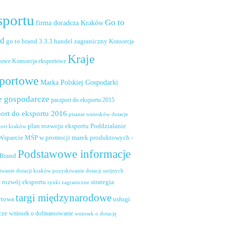
sportu
Go to
firma doradcza Kraków
nd
handel zagraniczny
go to brand 3.3.3
Konsorcja
Kraje
towe
Konsorcja eksportowe
portowe
Marka Polskiej Gospodarki
e gospodarcze
paszport do eksportu 2015
ort do eksportu 2016
pisanie wniosków dotacje
plan rozwoju eksportu
Poddziałanie
port kraków
 Wsparcie MŚP w promocji marek produktowych -
Podstawowe informacje
 Brand
pozyskiwanie dotacji unijnych
iwanie dotacji kraków
rozwój eksportu
strategia
w
rynki zagraniczne
targi międzynarodowe
usługi
rtowa
cze
wniosek o dofinansowanie
wniosek o dotację