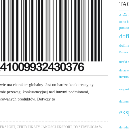
TA
2.25
go to 
promoc
dof
dofin
Polska
marki
dotacje
interna
ie ma charakter globalny. Jest on bardzo konkurencyjny.
ekspor
nie przewagi konkurencyjnej nad innymi podmiotami,
ferowanych produktów. Dotyczy to
działan
eks
 EKSPORT
,
CERTYFIKATY JAKOŚCI EKSPORT
,
DYSTRYBUCJA W
doradc