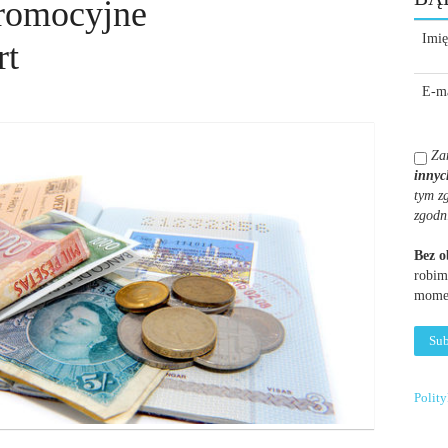
promocyjne
Imię
rt
E-ma
Za
innyc
tym z
zgodn
Bez 
robim
momen
Polit