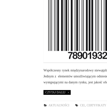
Współczesny rynek międzynarodowy niewątpliw
Jednym z elementów umożliwiającym odniesie
występującymi na danym rynku, jest jakość o
CZYTAJ DALEJ
AKTUALNOŚCI
CEL
,
CERTYFIKATY