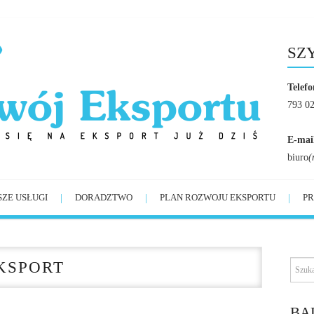
SZ
Telefo
793 0
E-mai
biuro
(
SZE USŁUGI
DORADZTWO
PLAN ROZWOJU EKSPORTU
PR
KSPORT
BĄ