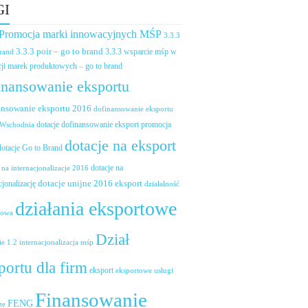
GI
 Promocja marki innowacyjnych MŚP
3.3.3
3.3.3 poir – go to brand
brand
3.3.3 wsparcie mśp w
ji marek produktowych – go to brand
inansowanie eksportu
ansowanie eksportu 2016
dofinansowanie eksportu
dotacje dofinansowanie eksport promocja
 Wschodnia
dotacje na eksport
dotacje Go to Brand
dotacje na
 na internacjonalizacje 2016
dotacje unijne 2016 eksport
cjonalizację
działalność
działania eksportowe
towa
Dział
ie 1.2 internacjonalizacja mśp
portu dla firm
eksport
eksportowe usługi
Finansowanie
FENG
ze