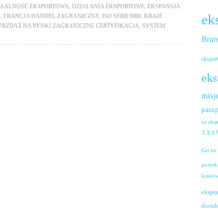
AŁALNOŚĆ EKSPORTOWA
,
DZIAŁANIA EKSPORTOWE
,
EKSPANSJA
ek
I
,
FRANCJA HANDEL ZAGRANICZNY
,
ISO SERII 9000
,
KRAJE
PRZDAŻ NA RYNKI ZAGRANICZNE CERTYFIKACJA
,
SYSTEM
Bra
ekspor
eks
misj
paszp
na eks
3.3.3
Go to
pozysk
krakó
ekspo
dorad