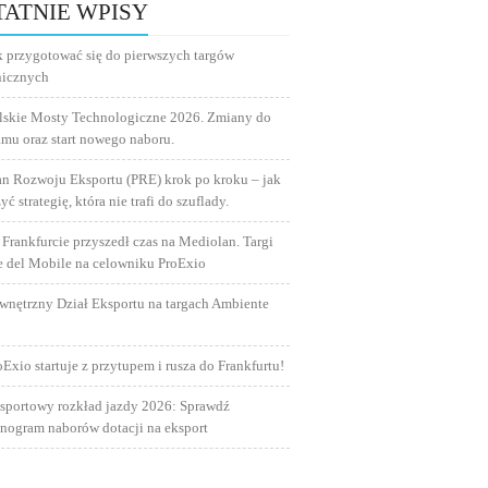
TATNIE WPISY
k przygotować się do pierwszych targów
nicznych
lskie Mosty Technologiczne 2026. Zmiany do
amu oraz start nowego naboru.
an Rozwoju Eksportu (PRE) krok po kroku – jak
yć strategię, która nie trafi do szuflady.
 Frankfurcie przyszedł czas na Mediolan. Targi
e del Mobile na celowniku ProExio
wnętrzny Dział Eksportu na targach Ambiente
oExio startuje z przytupem i rusza do Frankfurtu!
sportowy rozkład jazdy 2026: Sprawdź
nogram naborów dotacji na eksport