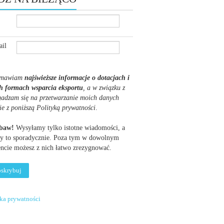
il
mawiam
najświeższe informacje o dotacjach i
h formach wsparcia eksportu
, a w związku z
gadzam się na przetwarzanie moich danych
ie z poniższą Polityką prywatności
.
obaw!
Wysyłamy tylko istotne wiadomości, a
y to sporadycznie. Poza tym w dowolnym
cie możesz z nich łatwo zrezygnować.
yka prywatności