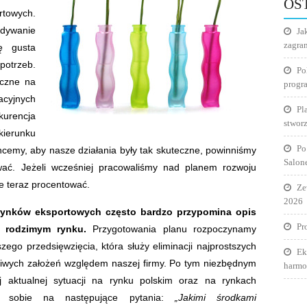
OS
rtowych.
jdywanie
Ja
zagra
ę gusta
potrzeb.
Po
oczne na
progr
acyjnych
Pl
urencja
stworz
kierunku
Po
chcemy, aby nasze działania były tak skuteczne, powinniśmy
Salon
wać. Jeżeli wcześniej pracowaliśmy nad planem rozwoju
e teraz procentować.
Ze
2026
rynków eksportowych często bardzo przypomina opis
Pr
a rodzimym rynku.
Przygotowania planu rozpoczynamy
szego przedsięwzięcia, która służy eliminacji najprostszych
Ek
ciwych założeń względem naszej firmy. Po tym niezbędnym
harmo
 aktualnej sytuacji na rynku polskim oraz na rynkach
eć sobie na następujące pytania:
„Jakimi środkami