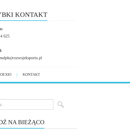
YBKI KONTAKT
n:
24 625
l:
małpka)
rozwojeksportu.pl
OEXIO
KONTAKT
DŹ NA BIEŻĄCO