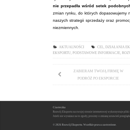
nie przepadła wśród setek podobnyc
zmian rynku, do których dopasowujemy n
naszych strategii sprzedaży oraz promocj
niezmiennych.
AKTUALNOŚCI
CEL
,
DZIAŁANIA E
EKSPORTU
,
PODSTAWOWE INFORMACJE
,
ROZ
ZABIERAM TWOJĄ FIRMĘ W
PODRÓŻ PO EKSPORCIE
Ciasteczka
Rozwój Eksportu na swojej stronie internetowej wykorzystuje pliki c
Jeżeli nie wyrażasz na to zgody, prosimy o zmianę ustawień przegląd
© 2026 Rozwój Eksportu. Wszelkie prawa zastrzeżone.