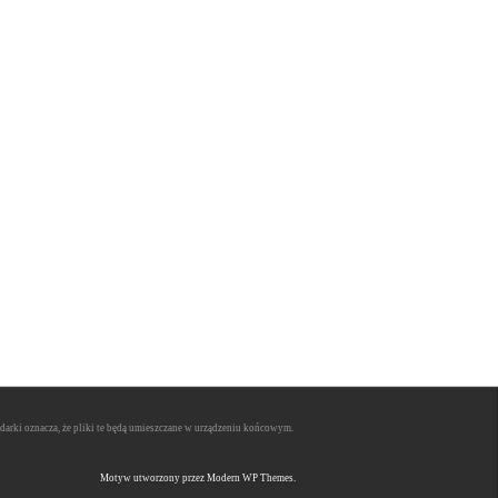
lądarki oznacza, że pliki te będą umieszczane w urządzeniu końcowym.
Motyw utworzony przez Modern WP Themes.