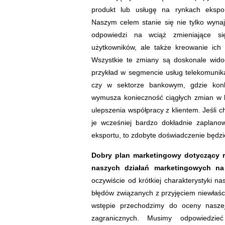
produkt lub usługę na rynkach ekspo
Naszym celem stanie się nie tylko wyna
odpowiedzi na wciąż zmieniające si
użytkowników, ale także kreowanie ich 
Wszystkie te zmiany są doskonale wid
przykład w segmencie usług telekomunik
czy w sektorze bankowym, gdzie konk
wymusza konieczność ciągłych zmian w 
ulepszenia współpracy z klientem. Jeśli 
je wcześniej bardzo dokładnie zaplano
eksportu, to zdobyte doświadczenie będzi
Dobry plan marketingowy dotyczący 
naszych działań marketingowych n
oczywiście od krótkiej charakterystyki na
błędów związanych z przyjęciem niewłaś
wstępie przechodzimy do oceny naszej
zagranicznych. Musimy odpowiedzi