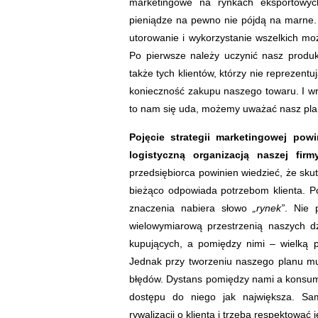
marketingowe na rynkach eksportowyc
pieniądze na pewno nie pójdą na marne. 
utorowanie i wykorzystanie wszelkich mo
Po pierwsze należy uczynić nasz produk
także tych klientów, którzy nie reprezent
konieczność zakupu naszego towaru. I wres
to nam się uda, możemy uważać nasz pla
Pojęcie strategii marketingowej po
logistyczną organizacją naszej fir
przedsiębiorca powinien wiedzieć, że sk
bieżąco odpowiada potrzebom klienta. 
znaczenia nabiera słowo
„rynek”
. Nie 
wielowymiarową przestrzenią naszych dz
kupujących, a pomiędzy nimi – wielką 
Jednak przy tworzeniu naszego planu mu
błędów. Dystans pomiędzy nami a konsume
dostępu do niego jak największa. Sa
rywalizacji o klienta i trzeba respektować 