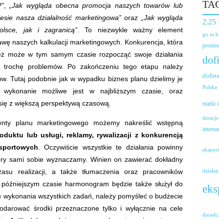
TA
?”
,
„Jak wygląda obecna promocja naszych towarów lub
iesie nasza działalność marketingowa”
oraz
„Jak wygląda
2.25
lsce, jak i zagranicą”
. To niezwykle ważny element
go to 
awę naszych kalkulacji marketingowych. Konkurencja, która
promoc
ież może w tym samym czasie rozpocząć swoje działania
dof
 trochę problemów.
Po zakończeniu tego etapu należy
dofin
ów. Tutaj podobnie jak w wypadku biznes planu dzielimy je
Polska
h wykonanie możliwe jest w najbliższym czasie, oraz
 się z większą perspektywą czasową.
marki
dotacje
menty planu marketingowego możemy nakreślić wstępną
interna
oduktu lub usługi, reklamy, rywalizacji z konkurencją
sportowych
. Oczywiście wszystkie te działania powinny
ekspor
óry sami sobie wyznaczamy. Winien on zawierać dokładny
zasu realizacji, a także tłumaczenia oraz pracowników
działan
 późniejszym czasie harmonogram będzie także służył do
eks
lu wykonania wszystkich zadań, należy pomyśleć o budżecie
odarować środki przeznaczone tylko i wyłącznie na cele
doradc