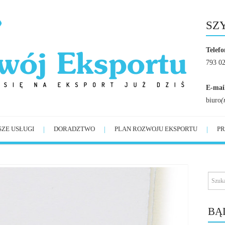
SZ
Telefo
793 0
E-mai
biuro
(
SZE USŁUGI
DORADZTWO
PLAN ROZWOJU EKSPORTU
PR
BĄ