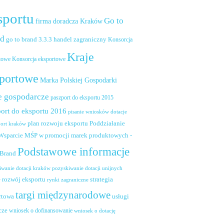
sportu
Go to
firma doradcza Kraków
nd
handel zagraniczny
go to brand 3.3.3
Konsorcja
Kraje
towe
Konsorcja eksportowe
portowe
Marka Polskiej Gospodarki
e gospodarcze
paszport do eksportu 2015
ort do eksportu 2016
pisanie wniosków dotacje
plan rozwoju eksportu
Poddziałanie
port kraków
 Wsparcie MŚP w promocji marek produktowych -
Podstawowe informacje
 Brand
pozyskiwanie dotacji unijnych
iwanie dotacji kraków
rozwój eksportu
strategia
w
rynki zagraniczne
targi międzynarodowe
usługi
rtowa
cze
wniosek o dofinansowanie
wniosek o dotację