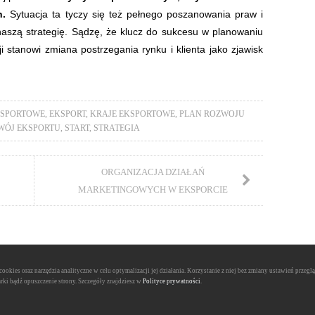
h.
Sytuacja ta tyczy się też pełnego poszanowania praw i
aszą strategię. Sądzę, że klucz do sukcesu w planowaniu
i stanowi zmiana postrzegania rynku i klienta jako zjawisk
KSPORTOWE
,
EKSPORT
,
KRAJE EKSPORTOWE
,
PLAN ROZWOJU
WÓJ EKSPORTU
,
START
,
STRATEGIA
ORGANIZACJA DZIAŁAŃ
MARKETINGOWYCH W EKSPORCIE
ookies oraz narzędzia analityczne w celu optymalizacji jej działania. Korzystanie z niej bez zmiany ustawień przeg
arki bądź opuszczenie strony. Szczegóły znajdziesz w
Polityce prywatności
.