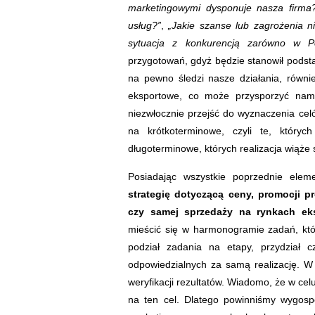
marketingowymi dysponuje nasza firma
usług?”
,
„Jakie szanse lub zagrożenia n
sytuacja z konkurencją zarówno w Po
przygotowań, gdyż będzie stanowił podst
na pewno śledzi nasze działania, równ
eksportowe, co może przysporzyć nam
niezwłocznie przejść do wyznaczenia cel
na krótkoterminowe, czyli te, któryc
długoterminowe, których realizacja wiąże
Posiadając wszystkie poprzednie ele
strategię dotyczącą ceny, promocji pr
czy samej sprzedaży na rynkach ek
mieścić się w harmonogramie zadań, kt
podział zadania na etapy, przydział c
odpowiedzialnych za samą realizację. W
weryfikacji rezultatów. Wiadomo, że w ce
na ten cel. Dlatego powinniśmy wygosp