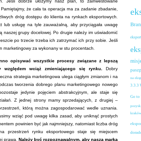
h. Jeśli dobrze ułożymy nasz plan, to zainwestowane
Pamiętajmy, że cała ta operacja ma za zadanie zbadanie,
ek
żliwych dróg dostępu do klienta na rynkach eksportowych.
Bra
t lub usługę na tyle zauważalną, aby przyciągała uwagę
ują naszej grupy docelowej. Po drugie należy im uświadomić
ekspor
zcie po trzecie trzeba ich zatrzymać ich przy sobie. Jeśli
eks
n marketingowy za wykonany w stu procentach.
misj
winno opisywać wszystkie procesy związane z lepszą
my względem wciąż zmieniającego się rynku.
Dobry
paszp
uteczna strategia marketingowa ulega ciągłym zmianom i na
na eks
Podczas tworzenia dobrego planu marketingowego nowego
3.3.3
pozostaje jedynie pojęciem abstrakcyjnym, ale staje się
Go to
iałań. Z jednej strony mamy sprzedających, z drugiej –
pozysk
przestrzeń, którą można zagospodarować wedle uznania.
krakó
simy wziąć pod uwagę kilka zasad, aby uniknąć prostych
ntem powinien być jak najmniejszy, natomiast liczba dróg
ekspo
ma przestrzeń rynku eksportowego staje się miejscem
dorad
jej prawa.
Należy być rozpoznawalnym, aby nasza marka