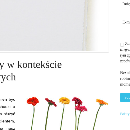
Imię
E-ma
Za
innyc
tym z
y w kontekście
zgodn
Bez 
wych
robim
momen
nien być
chodzi o
a służyć
Polit
ientem,
na nasz