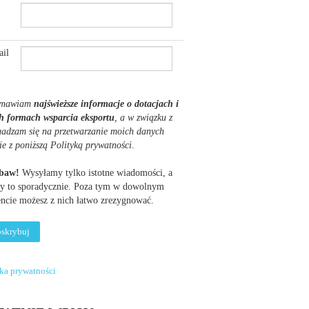
il
mawiam
najświeższe informacje o dotacjach i
h formach wsparcia eksportu
, a w związku z
gadzam się na przetwarzanie moich danych
ie z poniższą Polityką prywatności
.
obaw!
Wysyłamy tylko istotne wiadomości, a
y to sporadycznie. Poza tym w dowolnym
cie możesz z nich łatwo zrezygnować.
yka prywatności