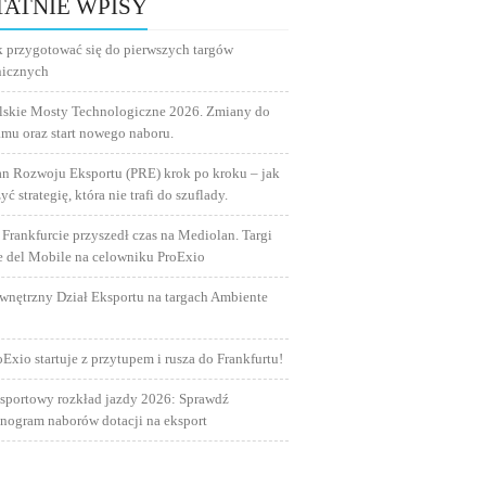
TATNIE WPISY
k przygotować się do pierwszych targów
nicznych
lskie Mosty Technologiczne 2026. Zmiany do
amu oraz start nowego naboru.
an Rozwoju Eksportu (PRE) krok po kroku – jak
yć strategię, która nie trafi do szuflady.
 Frankfurcie przyszedł czas na Mediolan. Targi
e del Mobile na celowniku ProExio
wnętrzny Dział Eksportu na targach Ambiente
oExio startuje z przytupem i rusza do Frankfurtu!
sportowy rozkład jazdy 2026: Sprawdź
nogram naborów dotacji na eksport