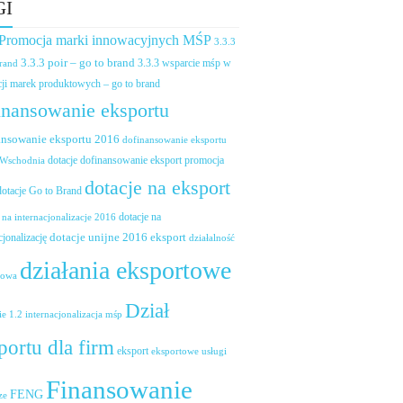
GI
 Promocja marki innowacyjnych MŚP
3.3.3
3.3.3 poir – go to brand
brand
3.3.3 wsparcie mśp w
ji marek produktowych – go to brand
inansowanie eksportu
ansowanie eksportu 2016
dofinansowanie eksportu
dotacje dofinansowanie eksport promocja
 Wschodnia
dotacje na eksport
dotacje Go to Brand
dotacje na
 na internacjonalizacje 2016
dotacje unijne 2016 eksport
cjonalizację
działalność
działania eksportowe
towa
Dział
ie 1.2 internacjonalizacja mśp
portu dla firm
eksport
eksportowe usługi
Finansowanie
FENG
ze