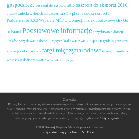
gospodarcze
paszport do eksportu 2016
paszport do eksportu 2015
plan rozwoju eksportu
pisanie wniosków dotacje na eksport kraków
Poddziałanie 3.3.3 Wsparcie MŚP w promocji marek produktowych - Go
Podstawowe informacje
to Brand
pozyskiwanie dotacji
rozwój eksportu
pozyskiwanie dotacji unijnych kraków
rynki zagraniczne
kraków
targi międzynarodowe
usługi doradcze
strategia eksportowa
wniosek o dofinansowanie
wniosek o dotację
Ciasteczka
Rozwój Eksportu na swojej stronie internetowej wykorzystuje pliki cookies oraz narzędzia analityczne
w celu optymalizacji jej działania. Korzystanie z niej bez zmiany ustawień przeglądarki oznacza, że pliki
te będą umieszczane w urządzeniu końcowym. Jeżeli nie wyrażasz na to zgody, prosimy o zmianę
ustawień przeglądarki bądź opuszczenie strony. Szczegóły znajdziesz w
Polityce prywatności
.
© 2026 Rozwój Eksportu. Wszelkie prawa zastrzeżone.
Motyw utworzony przez Modern WP Themes.