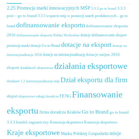
2.25 Promocja marki innowacyjnych MŚP
3.3.3
3.3.3 go to brand
poir – go to brand
3.3.3 wsparcie mśp w promocji marek produktowych – go to
dofinansowanie eksportu
dofinansowanie eksportu
brand
2016
dotacje dofinansowanie eksport
dofinansowanie eksportu Polska Wschodnia
dotacje na eksport
promocja marki
dotacje Go to Brand
dotacje na
dotacje unijne 2016
dotacje na internacjonalizację
internacjonalizacje 2016
działania eksportowe
eksport
działalność eksportowa
Dział eksportu dla firm
działanie 1.2 internacjonalizacja mśp
Finansowanie
FENG
eksport
eksportowe usługi doradcze
eksportu
Go to Brand
firma doradcza Kraków
go to brand
handel zagraniczny
3.3.3
Konsorcja eksportowe
Konsorcja eksportowe
Kraje eksportowe
misje
Marka Polskiej Gospodarki