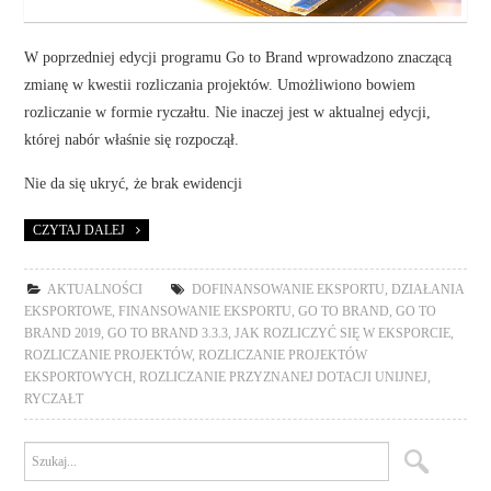
W poprzedniej edycji programu Go to Brand wprowadzono znaczącą
zmianę w kwestii rozliczania projektów. Umożliwiono bowiem
rozliczanie w formie ryczałtu. Nie inaczej jest w aktualnej edycji,
której nabór właśnie się rozpoczął.
Nie da się ukryć, że brak ewidencji
CZYTAJ DALEJ
AKTUALNOŚCI
DOFINANSOWANIE EKSPORTU
,
DZIAŁANIA
EKSPORTOWE
,
FINANSOWANIE EKSPORTU
,
GO TO BRAND
,
GO TO
BRAND 2019
,
GO TO BRAND 3.3.3
,
JAK ROZLICZYĆ SIĘ W EKSPORCIE
,
ROZLICZANIE PROJEKTÓW
,
ROZLICZANIE PROJEKTÓW
EKSPORTOWYCH
,
ROZLICZANIE PRZYZNANEJ DOTACJI UNIJNEJ
,
RYCZAŁT