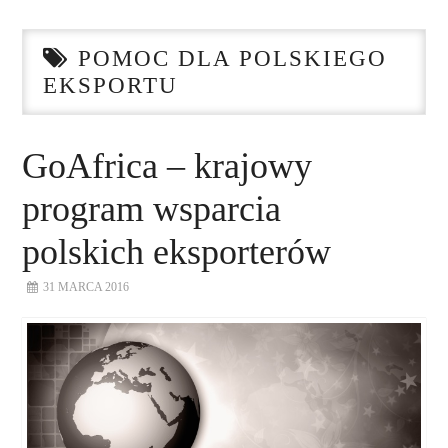
STRONA GŁÓWNA
POMOC DLA POLSKIEGO
O NAS
EKSPORTU
NASZE USŁUGI
GoAfrica – krajowy
DORADZTWO
program wsparcia
PLAN ROZWOJU EKSPORTU
polskich eksporterów
PROEXIO
31 MARCA 2016
KONTAKT