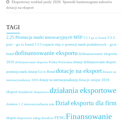
Eksportowy rozkład jazdy 2026: Sprawdź harmonogram naborów
dotacji na eksport
TAGI
2.25 Promocja marki innowacyjnych MŚP
3.3.3
3.3.3 go to brand
poir – go to brand
3.3.3 wsparcie mśp w promocji marek produktowych – go to
dofinansowanie eksportu
dofinansowanie eksportu
brand
2016
dotacje dofinansowanie eksport
dofinansowanie eksportu Polska Wschodnia
dotacje na eksport
promocja marki
dotacje Go to Brand
dotacje na
dotacje unijne 2016
dotacje na internacjonalizację
internacjonalizacje 2016
działania eksportowe
eksport
działalność eksportowa
Dział eksportu dla firm
działanie 1.2 internacjonalizacja mśp
Finansowanie
FENG
eksport
eksportowe usługi doradcze