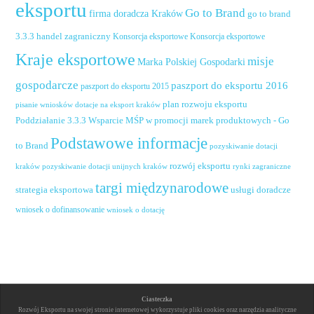
eksportu
Go to Brand
firma doradcza Kraków
go to brand
handel zagraniczny
3.3.3
Konsorcja eksportowe
Konsorcja eksportowe
Kraje eksportowe
misje
Marka Polskiej Gospodarki
gospodarcze
paszport do eksportu 2016
paszport do eksportu 2015
plan rozwoju eksportu
pisanie wniosków dotacje na eksport kraków
Poddziałanie 3.3.3 Wsparcie MŚP w promocji marek produktowych - Go
Podstawowe informacje
to Brand
pozyskiwanie dotacji
rozwój eksportu
pozyskiwanie dotacji unijnych kraków
rynki zagraniczne
kraków
targi międzynarodowe
usługi doradcze
strategia eksportowa
wniosek o dofinansowanie
wniosek o dotację
Ciasteczka
Rozwój Eksportu na swojej stronie internetowej wykorzystuje pliki cookies oraz narzędzia analityczne