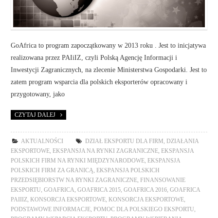
GoAfrica to program zapoczątkowany w 2013 roku . Jest to inicjatywa
realizowana przez PAIiIZ, czyli Polską Agencję Informacji i
Inwestycji Zagranicznych, na zlecenie Ministerstwa Gospodarki. Jest to
zatem program wsparcia dla polskich eksporterów opracowany i
przygotowany, jako
CZYTAJ DALEJ
AKTUALNOŚCI
DZIAŁ EKSPORTU DLA FIRM
,
DZIAŁANIA
EKSPORTOWE
,
EKSPANSJA NA RYNKI ZAGRANICZNE
,
EKSPANSJA
POLSKICH FIRM NA RYNKI MIĘDZYNARODOWE
,
EKSPANSJA
POLSKICH FIRM ZA GRANICĄ
,
EKSPANSJA POLSKICH
PRZEDSIĘBIORSTW NA RYNKI ZAGRANICZNE
,
FINANSOWANIE
EKSPORTU
,
GOAFRICA
,
GOAFRICA 2015
,
GOAFRICA 2016
,
GOAFRICA
PAIIIZ
,
KONSORCJA EKSPORTOWE
,
KONSORCJA EKSPORTOWE
,
PODSTAWOWE INFORMACJE
,
POMOC DLA POLSKIEGO EKSPORTU
,