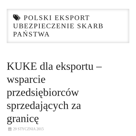
STRONA GŁÓWNA
POLSKI EKSPORT
O NAS
UBEZPIECZENIE SKARB
PAŃSTWA
NASZE USŁUGI
DORADZTWO
KUKE dla eksportu –
PLAN ROZWOJU EKSPORTU
wsparcie
PROEXIO
przedsiębiorców
sprzedających za
KONTAKT
granicę
29 STYCZNIA 2015