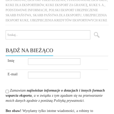
EKSPORTOWE
,
EKSPORT UBEZPIECZENIA
,
FINANSOWANIE EKSPORTU
,
KUKE DLA EKSPORTERÓW
,
KUKE EKSPORT ZA GRANICĘ
,
KUKE S. A.
,
PODSTAWOWE INFORMACJE
,
POLSKI EKSPORT UBEZPIECZENIE
SKARB PAŃSTWA
,
SKARB PAŃSTWA DLA EKSPORTU
,
UBEZPIECZENIA
EKSPORT KUKE
,
UBEZPIECZENIA KREDYTÓW EKSPORTOWYCH KUKE
BĄDŹ NA BIEŻĄCO
Imię
E-mail
Zamawiam
najświeższe informacje o dotacjach i innych formach
wsparcia eksportu
, a w związku z tym zgadzam się na przetwarzanie
moich danych zgodnie z poniższą Polityką prywatności
.
Bez obaw!
Wysyłamy tylko istotne wiadomości, a robimy to