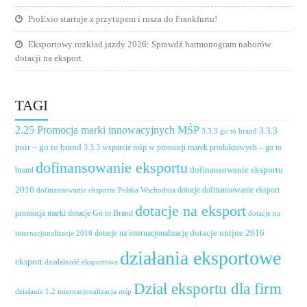
ProExio startuje z przytupem i rusza do Frankfurtu!
Eksportowy rozkład jazdy 2026: Sprawdź harmonogram naborów
dotacji na eksport
TAGI
2.25 Promocja marki innowacyjnych MŚP
3.3.3
3.3.3 go to brand
poir – go to brand
3.3.3 wsparcie mśp w promocji marek produktowych – go to
dofinansowanie eksportu
dofinansowanie eksportu
brand
2016
dotacje dofinansowanie eksport
dofinansowanie eksportu Polska Wschodnia
dotacje na eksport
promocja marki
dotacje Go to Brand
dotacje na
dotacje unijne 2016
dotacje na internacjonalizację
internacjonalizacje 2016
działania eksportowe
eksport
działalność eksportowa
Dział eksportu dla firm
działanie 1.2 internacjonalizacja mśp