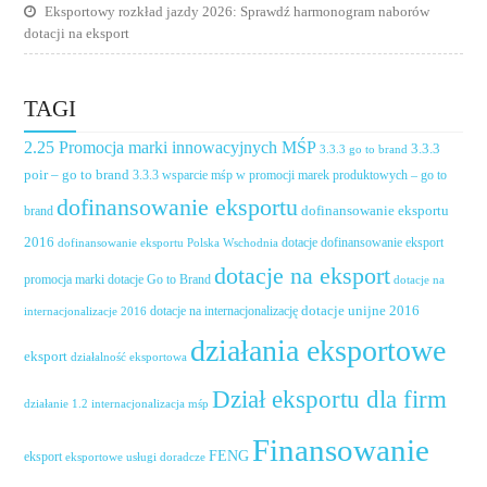
Eksportowy rozkład jazdy 2026: Sprawdź harmonogram naborów
dotacji na eksport
TAGI
2.25 Promocja marki innowacyjnych MŚP
3.3.3
3.3.3 go to brand
poir – go to brand
3.3.3 wsparcie mśp w promocji marek produktowych – go to
dofinansowanie eksportu
dofinansowanie eksportu
brand
2016
dotacje dofinansowanie eksport
dofinansowanie eksportu Polska Wschodnia
dotacje na eksport
promocja marki
dotacje Go to Brand
dotacje na
dotacje unijne 2016
dotacje na internacjonalizację
internacjonalizacje 2016
działania eksportowe
eksport
działalność eksportowa
Dział eksportu dla firm
działanie 1.2 internacjonalizacja mśp
Finansowanie
FENG
eksport
eksportowe usługi doradcze