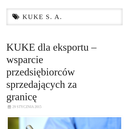
STRONA GŁÓWNA
KUKE S. A.
O NAS
NASZE USŁUGI
KUKE dla eksportu –
DORADZTWO
wsparcie
PLAN ROZWOJU EKSPORTU
przedsiębiorców
sprzedających za
PROEXIO
granicę
KONTAKT
29 STYCZNIA 2015