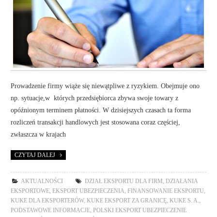
Prowadzenie firmy wiąże się niewątpliwe z ryzykiem. Obejmuje ono
np. sytuacje,w których przedsiębiorca zbywa swoje towary z
opóźnionym terminem płatności. W dzisiejszych czasach ta forma
rozliczeń transakcji handlowych jest stosowana coraz częściej,
zwłaszcza w krajach
CZYTAJ DALEJ
AKTUALNOŚCI
DZIAŁ EKSPORTU DLA FIRM
,
DZIAŁANIA
EKSPORTOWE
,
EKSPORT UBEZPIECZENIA
,
FINANSOWANIE EKSPORTU
,
KUKE DLA EKSPORTERÓW
,
KUKE EKSPORT ZA GRANICĘ
,
KUKE S. A.
,
PODSTAWOWE INFORMACJE
,
POLSKI EKSPORT UBEZPIECZENIE