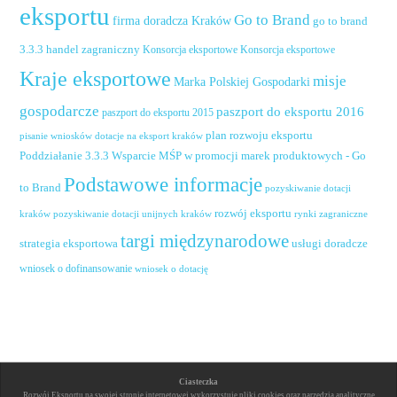
eksportu
Go to Brand
firma doradcza Kraków
go to brand
handel zagraniczny
3.3.3
Konsorcja eksportowe
Konsorcja eksportowe
Kraje eksportowe
misje
Marka Polskiej Gospodarki
gospodarcze
paszport do eksportu 2016
paszport do eksportu 2015
plan rozwoju eksportu
pisanie wniosków dotacje na eksport kraków
Poddziałanie 3.3.3 Wsparcie MŚP w promocji marek produktowych - Go
Podstawowe informacje
to Brand
pozyskiwanie dotacji
rozwój eksportu
pozyskiwanie dotacji unijnych kraków
rynki zagraniczne
kraków
targi międzynarodowe
usługi doradcze
strategia eksportowa
wniosek o dofinansowanie
wniosek o dotację
Ciasteczka
Rozwój Eksportu na swojej stronie internetowej wykorzystuje pliki cookies oraz narzędzia analityczne