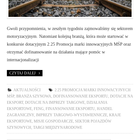
Gwoli przypomnienia, w zeszłym tygodniu zajmowaliśmy się sektorem
motoryzacyjnym. Natomiast kolejną branżą, która może startować w
konkursie dotacyjnym 2.25 Promocja marki innowacyjnych MŚP oraz
otrzymać dofinansowanie na działania mające pomóc w
internacjonalizacji
CZYTAJ DALEJ
AKTUALNOŚCI
2.25 PROMOCJA MARKI INNOWACYJNYCH
MŚP
,
BRANŻA SZYNOWA
,
DOFINANSOWANIE EKSPORTU
,
DOTACJE NA
EKSPORT
,
DOTACJE NA IMPREZY TARGOWE
,
DZIAŁANIA
EKSPORTOWE
,
FENG
,
FINANSOWANIE EKSPORTU
,
HANDEL
ZAGRANICZNY
,
IMPREZY TARGOWO-WYSTAWIENNICZE
,
KRAJE
EKSPORTOWE
,
MISJE GOSPODARCZE
,
SEKTOR POJAZDÓW
SZYNOWYCH
,
TARGI MIĘDZYNARODOWE