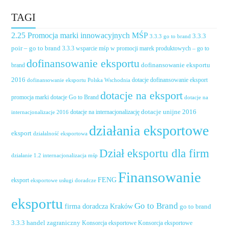
TAGI
2.25 Promocja marki innowacyjnych MŚP
3.3.3
3.3.3 go to brand
poir – go to brand
3.3.3 wsparcie mśp w promocji marek produktowych – go to
dofinansowanie eksportu
dofinansowanie eksportu
brand
2016
dotacje dofinansowanie eksport
dofinansowanie eksportu Polska Wschodnia
dotacje na eksport
promocja marki
dotacje Go to Brand
dotacje na
dotacje unijne 2016
dotacje na internacjonalizację
internacjonalizacje 2016
działania eksportowe
eksport
działalność eksportowa
Dział eksportu dla firm
działanie 1.2 internacjonalizacja mśp
Finansowanie
FENG
eksport
eksportowe usługi doradcze
eksportu
Go to Brand
firma doradcza Kraków
go to brand
handel zagraniczny
3.3.3
Konsorcja eksportowe
Konsorcja eksportowe