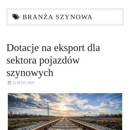
STRONA GŁÓWNA
BRANŻA SZYNOWA
O NAS
NASZE USŁUGI
Dotacje na eksport dla
DORADZTWO
sektora pojazdów
PLAN ROZWOJU EKSPORTU
szynowych
22 MAJA 2024
PROEXIO
KONTAKT