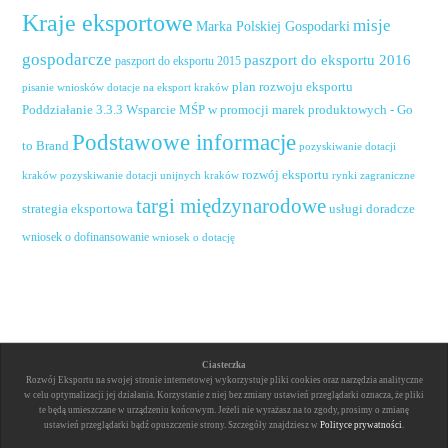
Kraje eksportowe
misje
Marka Polskiej Gospodarki
gospodarcze
paszport do eksportu 2016
paszport do eksportu 2015
plan rozwoju eksportu
pisanie wniosków dotacje na eksport kraków
Poddziałanie 3.3.3 Wsparcie MŚP w promocji marek produktowych - Go
Podstawowe informacje
to Brand
pozyskiwanie dotacji
rozwój eksportu
pozyskiwanie dotacji unijnych kraków
rynki zagraniczne
kraków
targi międzynarodowe
usługi doradcze
strategia eksportowa
wniosek o dofinansowanie
wniosek o dotację
Ciasteczka
Rozwój Eksportu na swojej stronie internetowej wykorzystuje pliki cookies oraz narzędzia analityczne
w celu optymalizacji jej działania. Korzystanie z niej bez zmiany ustawień przeglądarki oznacza, że pliki
te będą umieszczane w urządzeniu końcowym. Jeżeli nie wyrażasz na to zgody, prosimy o zmianę
ustawień przeglądarki bądź opuszczenie strony. Szczegóły znajdziesz w
Polityce prywatności
.