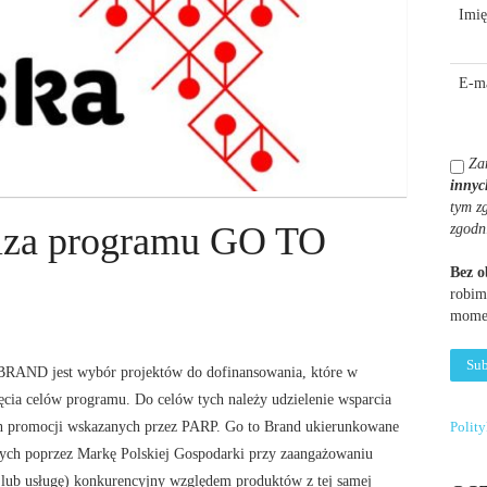
Imię
E-ma
Za
innyc
tym z
liza programu GO TO
zgodn
Bez 
robim
momen
RAND jest wybór projektów do dofinansowania, które w
ęcia celów programu. Do celów tych należy udzielenie wsparcia
h promocji wskazanych przez PARP. Go to Brand ukierunkowane
Polit
ych poprzez Markę Polskiej Gospodarki przy zaangażowaniu
 lub usługę) konkurencyjny względem produktów z tej samej