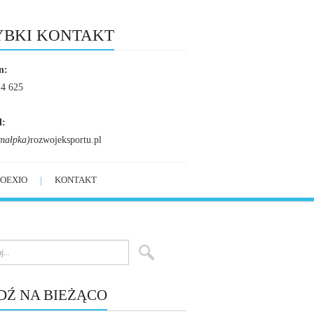
YBKI KONTAKT
n:
24 625
l:
małpka)
rozwojeksportu.pl
OEXIO
KONTAKT
DŹ NA BIEŻĄCO