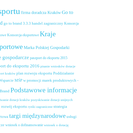
sportu
Go to
firma doradcza Kraków
nd
handel zagraniczny
go to brand 3.3.3
Konsorcja
Kraje
towe
Konsorcja eksportowe
portowe
Marka Polskiej Gospodarki
e gospodarcze
paszport do eksportu 2015
ort do eksportu 2016
pisanie wniosków dotacje
plan rozwoju eksportu
Poddziałanie
port kraków
 Wsparcie MŚP w promocji marek produktowych -
Podstawowe informacje
 Brand
pozyskiwanie dotacji unijnych
iwanie dotacji kraków
rozwój eksportu
strategia
w
rynki zagraniczne
targi międzynarodowe
usługi
rtowa
cze
wniosek o dofinansowanie
wniosek o dotację