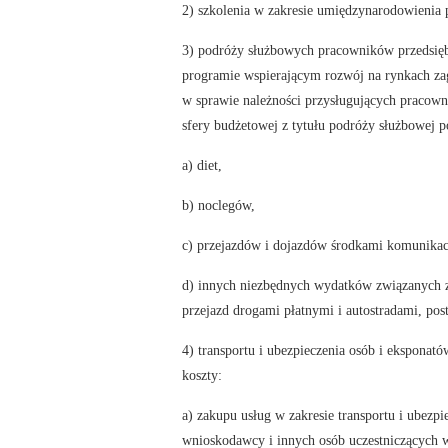
2) szkolenia w zakresie umiędzynarodowienia 
3) podróży służbowych pracowników przedsiębi
programie wspierającym rozwój na rynkach zag
w sprawie należności przysługujących pracow
sfery budżetowej z tytułu podróży służbowej po
a) diet,
b) noclegów,
c) przejazdów i dojazdów środkami komunikac
d) innych niezbędnych wydatków związanych z 
przejazd drogami płatnymi i autostradami, pos
4) transportu i ubezpieczenia osób i eksponat
koszty:
a) zakupu usług w zakresie transportu i ubezp
wnioskodawcy i innych osób uczestniczących w