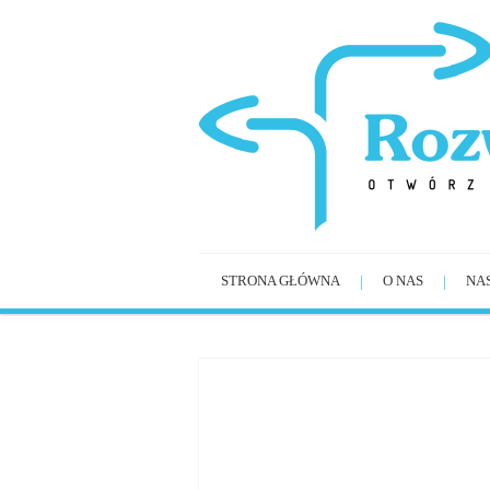
STRONA GŁÓWNA
O NAS
NA