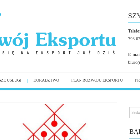
SZ
Telefo
793 0
E-mai
biuro
(
SZE USŁUGI
DORADZTWO
PLAN ROZWOJU EKSPORTU
PR
BĄ