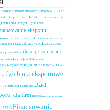
GI
 Promocja marki innowacyjnych MŚP
3.3.3
3.3.3 poir – go to brand
brand
3.3.3 wsparcie mśp w
ji marek produktowych – go to brand
inansowanie eksportu
ansowanie eksportu 2016
dofinansowanie eksportu
dotacje dofinansowanie eksport promocja
 Wschodnia
dotacje na eksport
dotacje Go to Brand
dotacje na
 na internacjonalizacje 2016
dotacje unijne 2016 eksport
cjonalizację
działalność
działania eksportowe
towa
Dział
ie 1.2 internacjonalizacja mśp
portu dla firm
eksport
eksportowe usługi
Finansowanie
FENG
ze