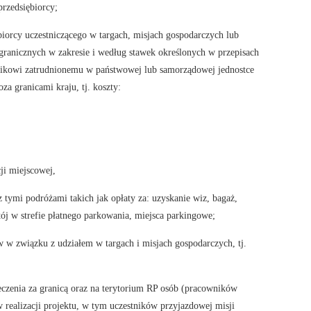
przedsiębiorcy;
orcy uczestniczącego w targach, misjach gospodarczych lub
ranicznych w zakresie i według stawek określonych w przepisach
nikowi zatrudnionemu w państwowej lub samorządowej jednostce
za granicami kraju, tj. koszty:
ji miejscowej,
tymi podróżami takich jak opłaty za: uzyskanie wiz, bagaż,
tój w strefie płatnego parkowania, miejsca parkingowe;
ów w związku z udziałem w targach i misjach gospodarczych, tj.
ieczenia za granicą oraz na terytorium RP osób (pracowników
 realizacji projektu, w tym uczestników przyjazdowej misji