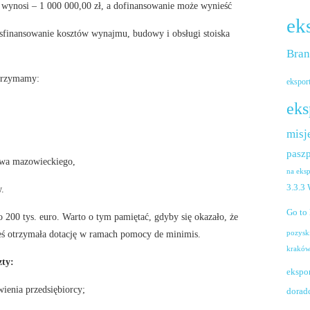
wynosi – 1 000 000,00 zł, a dofinansowanie może wynieść
ek
sfinansowanie kosztów wynajmu, budowy i obsługi stoiska
Bra
trzymamy:
ekspor
eks
misj
paszp
twa mazowieckiego,
na eks
3.3.3
.
Go to
 200 tys. euro. Warto o tym pamiętać, gdyby się okazało, że
zieś otrzymała dotację w ramach pomocy de minimis.
pozysk
krakó
zty:
ekspo
ienia przedsiębiorcy;
dorad