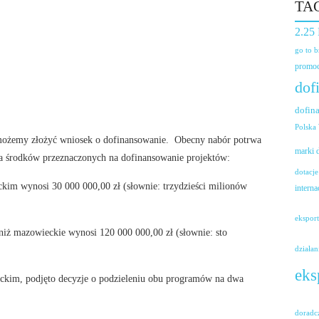
TA
2.25
go to 
promoc
dof
dofin
Polska
o możemy złożyć wniosek o dofinansowanie. Obecny nabór potrwa
marki
ta środków przeznaczonych na dofinansowanie projektów:
dotacje
im wynosi 30 000 000,00 zł (słownie: trzydzieści milionów
interna
ekspor
iż mazowieckie wynosi 120 000 000,00 zł (słownie: sto
działan
eks
ckim, podjęto decyzje o podzieleniu obu programów na dwa
doradc