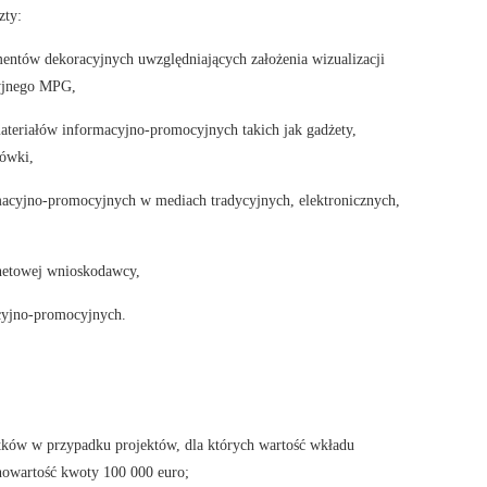
zty:
ementów dekoracyjnych uwzględniających założenia wizualizacji
cyjnego MPG,
materiałów informacyjno-promocyjnych takich jak gadżety,
tówki,
macyjno-promocyjnych w mediach tradycyjnych, elektronicznych,
rnetowej wnioskodawcy,
acyjno-promocyjnych.
tków w przypadku projektów, dla których wartość wkładu
owartość kwoty 100 000 euro;