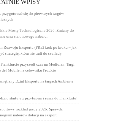
TATNIE WPISY
k przygotować się do pierwszych targów
nicznych
lskie Mosty Technologiczne 2026. Zmiany do
amu oraz start nowego naboru.
an Rozwoju Eksportu (PRE) krok po kroku – jak
yć strategię, która nie trafi do szuflady.
 Frankfurcie przyszedł czas na Mediolan. Targi
e del Mobile na celowniku ProExio
wnętrzny Dział Eksportu na targach Ambiente
oExio startuje z przytupem i rusza do Frankfurtu!
sportowy rozkład jazdy 2026: Sprawdź
nogram naborów dotacji na eksport