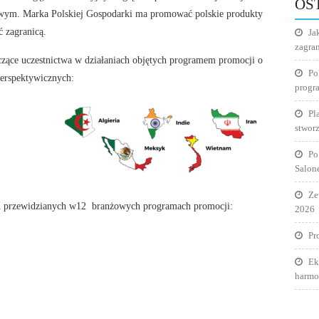
OS
wym. Marka Polskiej Gospodarki ma promować polskie produkty
ć zagranicą.
Ja
zagra
zące uczestnictwa w działaniach objętych programem promocji o
Po
erspektywicznych:
progr
Pl
stworz
Po
Salon
Ze
ch przewidzianych w12 branżowych programach promocji:
2026
Pr
Ek
harmo