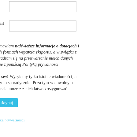
il
mawiam
najświeższe informacje o dotacjach i
h formach wsparcia eksportu
, a w związku z
gadzam się na przetwarzanie moich danych
ie z poniższą Polityką prywatności
.
obaw!
Wysyłamy tylko istotne wiadomości, a
y to sporadycznie. Poza tym w dowolnym
cie możesz z nich łatwo zrezygnować.
yka prywatności