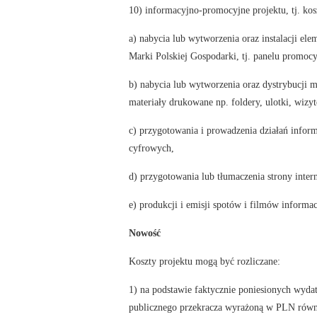
10) informacyjno-promocyjne projektu, tj. kos
a) nabycia lub wytworzenia oraz instalacji el
Marki Polskiej Gospodarki, tj. panelu promo
b) nabycia lub wytworzenia oraz dystrybucji 
materiały drukowane np. foldery, ulotki, wizy
c) przygotowania i prowadzenia działań infor
cyfrowych,
d) przygotowania lub tłumaczenia strony inte
e) produkcji i emisji spotów i filmów inform
Nowość
Koszty projektu mogą być rozliczane:
1) na podstawie faktycznie poniesionych wyda
publicznego przekracza wyrażoną w PLN równ