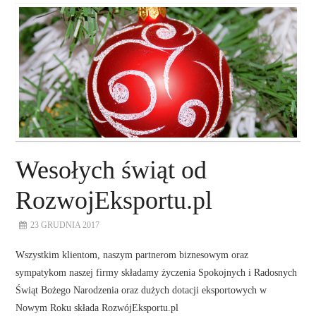
O NAS
NASZE USŁUGI
DORADZTWO
PLAN ROZWOJU EKSPORTU
Wesołych świąt od
PROEXIO
RozwojEksportu.pl
KONTAKT
23 GRUDNIA 2017
Wszystkim klientom, naszym partnerom biznesowym oraz
sympatykom naszej firmy składamy życzenia Spokojnych i Radosnych
Świąt Bożego Narodzenia oraz dużych dotacji eksportowych w
Nowym Roku składa RozwójEksportu.pl