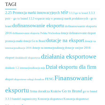
TAGI
2.25 Promocja marki innowacyjnych MŚP
3.3.3
3.3.3 go to brand
poir – go to brand
3.3.3 wsparcie mśp w promocji marek produktowych – go to
dofinansowanie eksportu
dofinansowanie eksportu
brand
2016
dotacje dofinansowanie eksport
dofinansowanie eksportu Polska Wschodnia
dotacje na eksport
promocja marki
dotacje Go to Brand
dotacje na
dotacje unijne 2016
dotacje na internacjonalizację
internacjonalizacje 2016
działania eksportowe
eksport
działalność eksportowa
Dział eksportu dla firm
działanie 1.2 internacjonalizacja mśp
Finansowanie
FENG
eksport
eksportowe usługi doradcze
eksportu
Go to Brand
firma doradcza Kraków
go to brand
handel zagraniczny
3.3.3
Konsorcja eksportowe
Konsorcja eksportowe