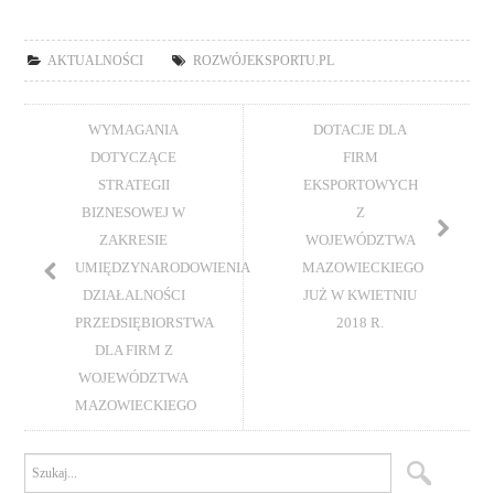
AKTUALNOŚCI
ROZWÓJEKSPORTU.PL
WYMAGANIA
DOTACJE DLA
DOTYCZĄCE
FIRM
STRATEGII
EKSPORTOWYCH
BIZNESOWEJ W
Z
ZAKRESIE
WOJEWÓDZTWA
UMIĘDZYNARODOWIENIA
MAZOWIECKIEGO
DZIAŁALNOŚCI
JUŻ W KWIETNIU
PRZEDSIĘBIORSTWA
2018 R.
DLA FIRM Z
WOJEWÓDZTWA
MAZOWIECKIEGO