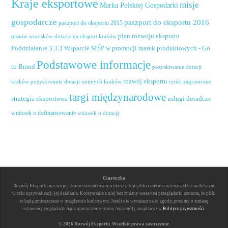
Kraje eksportowe
misje
Marka Polskiej Gospodarki
gospodarcze
paszport do eksportu 2016
paszport do eksportu 2015
plan rozwoju eksportu
pisanie wniosków dotacje na eksport kraków
Poddziałanie 3.3.3 Wsparcie MŚP w promocji marek produktowych - Go
Podstawowe informacje
to Brand
pozyskiwanie dotacji
rozwój eksportu
pozyskiwanie dotacji unijnych kraków
rynki zagraniczne
kraków
targi międzynarodowe
usługi doradcze
strategia eksportowa
wniosek o dofinansowanie
wniosek o dotację
Ciasteczka
Rozwój Eksportu na swojej stronie internetowej wykorzystuje pliki cookies oraz narzędzia analityczne
w celu optymalizacji jej działania. Korzystanie z niej bez zmiany ustawień przeglądarki oznacza, że pliki
te będą umieszczane w urządzeniu końcowym. Jeżeli nie wyrażasz na to zgody, prosimy o zmianę
ustawień przeglądarki bądź opuszczenie strony. Szczegóły znajdziesz w
Polityce prywatności
.
© 2026 Rozwój Eksportu. Wszelkie prawa zastrzeżone.