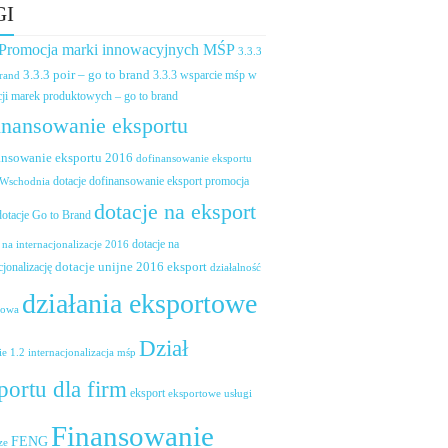
GI
 Promocja marki innowacyjnych MŚP
3.3.3
3.3.3 poir – go to brand
brand
3.3.3 wsparcie mśp w
ji marek produktowych – go to brand
inansowanie eksportu
ansowanie eksportu 2016
dofinansowanie eksportu
dotacje dofinansowanie eksport promocja
 Wschodnia
dotacje na eksport
dotacje Go to Brand
dotacje na
 na internacjonalizacje 2016
dotacje unijne 2016 eksport
cjonalizację
działalność
działania eksportowe
towa
Dział
ie 1.2 internacjonalizacja mśp
portu dla firm
eksport
eksportowe usługi
Finansowanie
FENG
ze