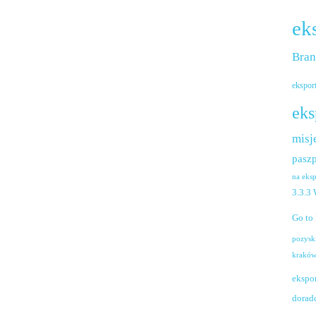
ek
Bra
ekspor
eks
misj
paszp
na eks
3.3.3
Go to
pozysk
krakó
ekspo
dorad