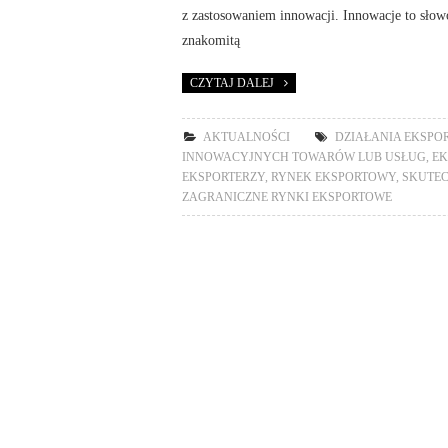
z zastosowaniem innowacji. Innowacje to słow
znakomitą
CZYTAJ DALEJ
AKTUALNOŚCI
DZIAŁANIA EKSPO
INNOWACYJNYCH TOWARÓW LUB USŁUG
,
EK
EKSPORTERZY
,
RYNEK EKSPORTOWY
,
SKUTEC
ZAGRANICZNE RYNKI EKSPORTOWE