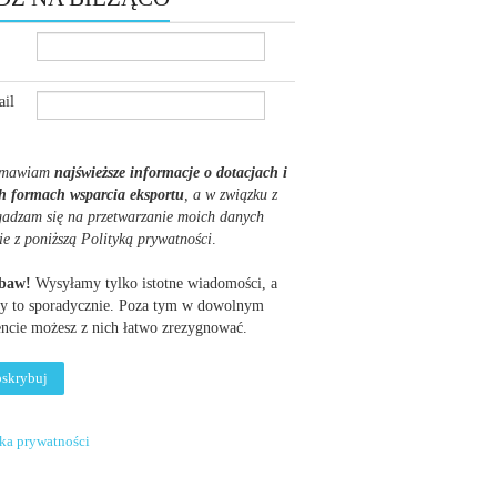
il
mawiam
najświeższe informacje o dotacjach i
h formach wsparcia eksportu
, a w związku z
gadzam się na przetwarzanie moich danych
ie z poniższą Polityką prywatności
.
obaw!
Wysyłamy tylko istotne wiadomości, a
y to sporadycznie. Poza tym w dowolnym
cie możesz z nich łatwo zrezygnować.
yka prywatności