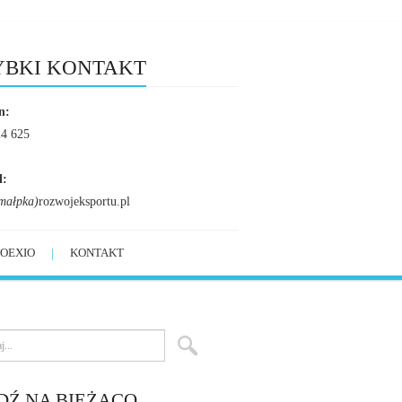
YBKI KONTAKT
n:
24 625
l:
małpka)
rozwojeksportu.pl
OEXIO
KONTAKT
DŹ NA BIEŻĄCO