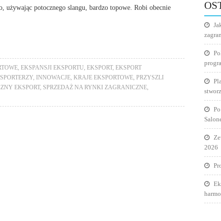
OS
o, używając potocznego slangu, bardzo topowe. Robi obecnie
Ja
zagra
Po
progr
RTOWE
,
EKSPANSJI EKSPORTU
,
EKSPORT
,
EKSPORT
SPORTERZY
,
INNOWACJE
,
KRAJE EKSPORTOWE
,
PRZYSZLI
Pl
ZNY EKSPORT
,
SPRZEDAŻ NA RYNKI ZAGRANICZNE
,
stworz
Po
Salon
Ze
2026
Pr
Ek
harmo