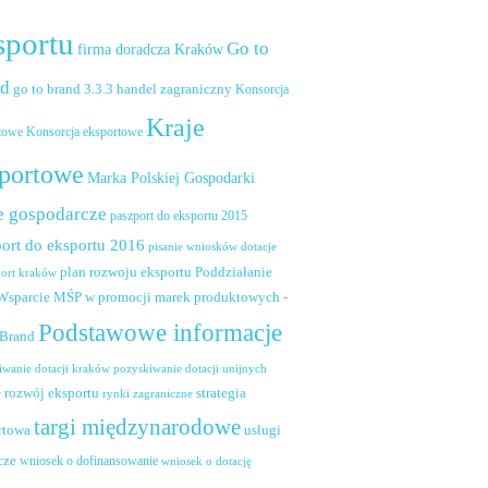
sportu
Go to
firma doradcza Kraków
nd
handel zagraniczny
go to brand 3.3.3
Konsorcja
Kraje
towe
Konsorcja eksportowe
portowe
Marka Polskiej Gospodarki
e gospodarcze
paszport do eksportu 2015
ort do eksportu 2016
pisanie wniosków dotacje
plan rozwoju eksportu
Poddziałanie
port kraków
 Wsparcie MŚP w promocji marek produktowych -
Podstawowe informacje
 Brand
pozyskiwanie dotacji unijnych
iwanie dotacji kraków
rozwój eksportu
strategia
w
rynki zagraniczne
targi międzynarodowe
usługi
rtowa
cze
wniosek o dofinansowanie
wniosek o dotację