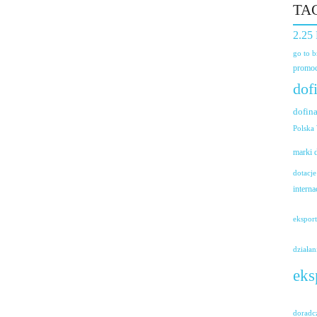
TA
2.25
go to 
promoc
dof
dofin
Polska
marki
dotacje
interna
ekspor
działan
eks
doradc