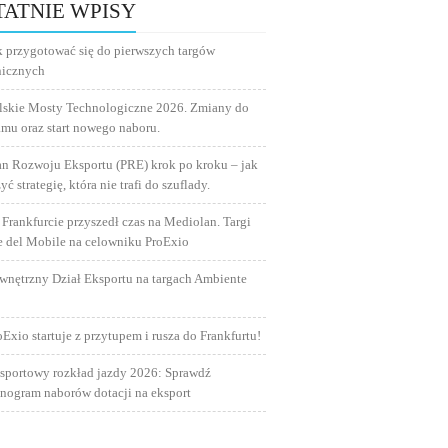
TATNIE WPISY
k przygotować się do pierwszych targów
nicznych
lskie Mosty Technologiczne 2026. Zmiany do
amu oraz start nowego naboru.
an Rozwoju Eksportu (PRE) krok po kroku – jak
yć strategię, która nie trafi do szuflady.
 Frankfurcie przyszedł czas na Mediolan. Targi
e del Mobile na celowniku ProExio
wnętrzny Dział Eksportu na targach Ambiente
oExio startuje z przytupem i rusza do Frankfurtu!
sportowy rozkład jazdy 2026: Sprawdź
nogram naborów dotacji na eksport