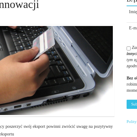
nnowacji
Imię
E-ma
Za
innyc
tym z
zgodn
Bez 
robim
momen
Polit
ujący poszerzyć swój eksport powinni zwrócić uwagę na pozytywny
eksportu