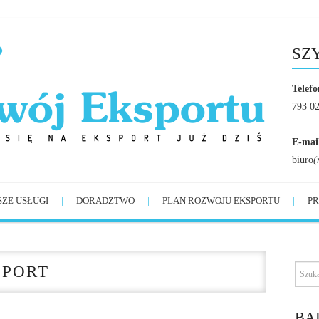
SZ
Telefo
793 0
E-mai
biuro
(
SZE USŁUGI
DORADZTWO
PLAN ROZWOJU EKSPORTU
PR
SPORT
BĄ