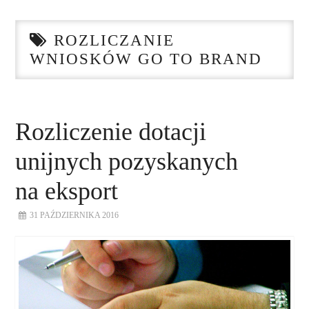
STRONA GŁÓWNA
ROZLICZANIE
O NAS
WNIOSKÓW GO TO BRAND
NASZE USŁUGI
DORADZTWO
Rozliczenie dotacji
unijnych pozyskanych
PLAN ROZWOJU EKSPORTU
na eksport
PROEXIO
31 PAŹDZIERNIKA 2016
KONTAKT