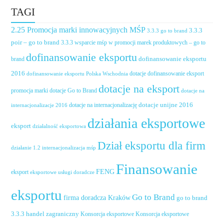
TAGI
2.25 Promocja marki innowacyjnych MŚP
3.3.3
3.3.3 go to brand
poir – go to brand
3.3.3 wsparcie mśp w promocji marek produktowych – go to
dofinansowanie eksportu
dofinansowanie eksportu
brand
2016
dotacje dofinansowanie eksport
dofinansowanie eksportu Polska Wschodnia
dotacje na eksport
promocja marki
dotacje Go to Brand
dotacje na
dotacje unijne 2016
dotacje na internacjonalizację
internacjonalizacje 2016
działania eksportowe
eksport
działalność eksportowa
Dział eksportu dla firm
działanie 1.2 internacjonalizacja mśp
Finansowanie
FENG
eksport
eksportowe usługi doradcze
eksportu
Go to Brand
firma doradcza Kraków
go to brand
handel zagraniczny
3.3.3
Konsorcja eksportowe
Konsorcja eksportowe