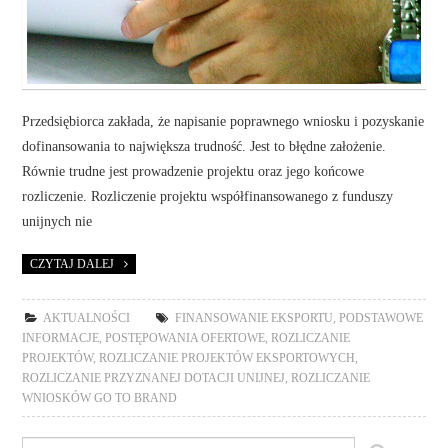
Przedsiębiorca zakłada, że napisanie poprawnego wniosku i pozyskanie
dofinansowania to największa trudność. Jest to błędne założenie.
Równie trudne jest prowadzenie projektu oraz jego końcowe
rozliczenie. Rozliczenie projektu współfinansowanego z funduszy
unijnych nie
CZYTAJ DALEJ
AKTUALNOŚCI
FINANSOWANIE EKSPORTU
,
PODSTAWOWE
INFORMACJE
,
POSTĘPOWANIA OFERTOWE
,
ROZLICZANIE
PROJEKTÓW
,
ROZLICZANIE PROJEKTÓW EKSPORTOWYCH
,
ROZLICZANIE PRZYZNANEJ DOTACJI UNIJNEJ
,
ROZLICZANIE
WNIOSKÓW GO TO BRAND