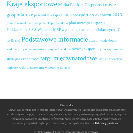
Kraje eksportowe
misje
Marka Polskiej Gospodarki
gospodarcze
paszport do eksportu 2016
paszport do eksportu 2015
plan rozwoju eksportu
pisanie wniosków dotacje na eksport kraków
Poddziałanie 3.3.3 Wsparcie MŚP w promocji marek produktowych - Go
Podstawowe informacje
to Brand
pozyskiwanie dotacji
rozwój eksportu
pozyskiwanie dotacji unijnych kraków
rynki zagraniczne
kraków
targi międzynarodowe
usługi doradcze
strategia eksportowa
wniosek o dofinansowanie
wniosek o dotację
Ciasteczka
Rozwój Eksportu na swojej stronie internetowej wykorzystuje pliki cookies oraz narzędzia analityczne
w celu optymalizacji jej działania. Korzystanie z niej bez zmiany ustawień przeglądarki oznacza, że pliki
te będą umieszczane w urządzeniu końcowym. Jeżeli nie wyrażasz na to zgody, prosimy o zmianę
ustawień przeglądarki bądź opuszczenie strony. Szczegóły znajdziesz w
Polityce prywatności
.
© 2026 Rozwój Eksportu. Wszelkie prawa zastrzeżone.