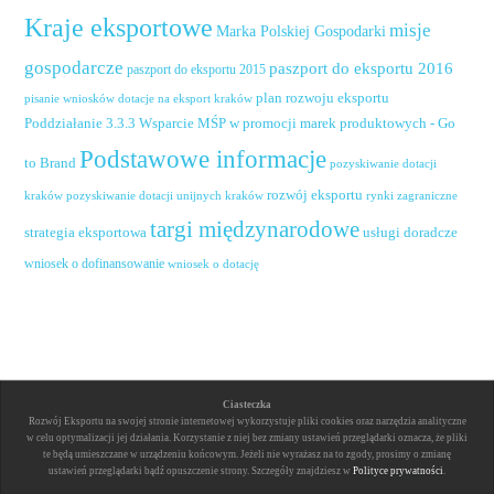
Kraje eksportowe
misje
Marka Polskiej Gospodarki
gospodarcze
paszport do eksportu 2016
paszport do eksportu 2015
plan rozwoju eksportu
pisanie wniosków dotacje na eksport kraków
Poddziałanie 3.3.3 Wsparcie MŚP w promocji marek produktowych - Go
Podstawowe informacje
to Brand
pozyskiwanie dotacji
rozwój eksportu
pozyskiwanie dotacji unijnych kraków
rynki zagraniczne
kraków
targi międzynarodowe
usługi doradcze
strategia eksportowa
wniosek o dofinansowanie
wniosek o dotację
Ciasteczka
Rozwój Eksportu na swojej stronie internetowej wykorzystuje pliki cookies oraz narzędzia analityczne
w celu optymalizacji jej działania. Korzystanie z niej bez zmiany ustawień przeglądarki oznacza, że pliki
te będą umieszczane w urządzeniu końcowym. Jeżeli nie wyrażasz na to zgody, prosimy o zmianę
ustawień przeglądarki bądź opuszczenie strony. Szczegóły znajdziesz w
Polityce prywatności
.