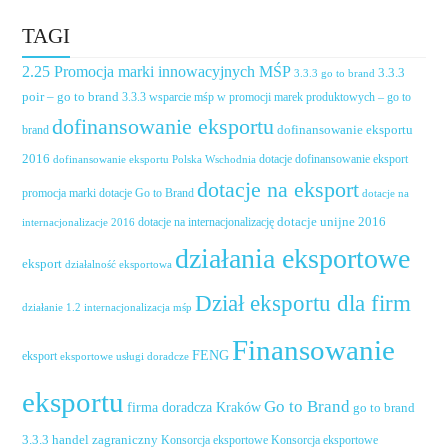
TAGI
2.25 Promocja marki innowacyjnych MŚP
3.3.3
3.3.3 go to brand
poir – go to brand
3.3.3 wsparcie mśp w promocji marek produktowych – go to
dofinansowanie eksportu
dofinansowanie eksportu
brand
2016
dotacje dofinansowanie eksport
dofinansowanie eksportu Polska Wschodnia
dotacje na eksport
promocja marki
dotacje Go to Brand
dotacje na
dotacje unijne 2016
dotacje na internacjonalizację
internacjonalizacje 2016
działania eksportowe
eksport
działalność eksportowa
Dział eksportu dla firm
działanie 1.2 internacjonalizacja mśp
Finansowanie
FENG
eksport
eksportowe usługi doradcze
eksportu
Go to Brand
firma doradcza Kraków
go to brand
handel zagraniczny
3.3.3
Konsorcja eksportowe
Konsorcja eksportowe