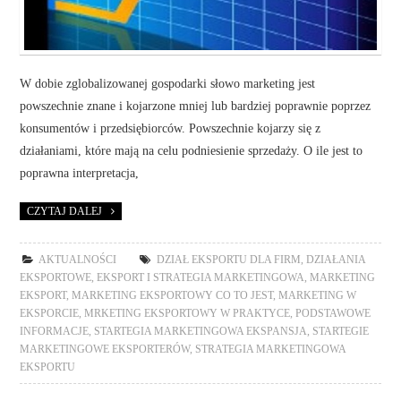
W dobie zglobalizowanej gospodarki słowo marketing jest
powszechnie znane i kojarzone mniej lub bardziej poprawnie poprzez
konsumentów i przedsiębiorców. Powszechnie kojarzy się z
działaniami, które mają na celu podniesienie sprzedaży. O ile jest to
poprawna interpretacja,
CZYTAJ DALEJ
AKTUALNOŚCI
DZIAŁ EKSPORTU DLA FIRM
,
DZIAŁANIA
EKSPORTOWE
,
EKSPORT I STRATEGIA MARKETINGOWA
,
MARKETING
EKSPORT
,
MARKETING EKSPORTOWY CO TO JEST
,
MARKETING W
EKSPORCIE
,
MRKETING EKSPORTOWY W PRAKTYCE
,
PODSTAWOWE
INFORMACJE
,
STARTEGIA MARKETINGOWA EKSPANSJA
,
STARTEGIE
MARKETINGOWE EKSPORTERÓW
,
STRATEGIA MARKETINGOWA
EKSPORTU