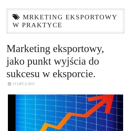
STRONA GŁÓWNA
MRKETING EKSPORTOWY
O NAS
W PRAKTYCE
NASZE USŁUGI
Marketing eksportowy,
DORADZTWO
jako punkt wyjścia do
PLAN ROZWOJU EKSPORTU
sukcesu w eksporcie.
PROEXIO
13 LIPCA 2015
KONTAKT