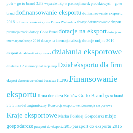
poir – go to brand
3.3.3 wsparcie mśp w promocji marek produktowych – go to
dofinansowanie eksportu
dofinansowanie eksportu
brand
2016
dotacje dofinansowanie eksport
dofinansowanie eksportu Polska Wschodnia
dotacje na eksport
promocja marki
dotacje Go to Brand
dotacje na
dotacje unijne 2016
dotacje na internacjonalizację
internacjonalizacje 2016
działania eksportowe
eksport
działalność eksportowa
Dział eksportu dla firm
działanie 1.2 internacjonalizacja mśp
Finansowanie
FENG
eksport
eksportowe usługi doradcze
eksportu
Go to Brand
firma doradcza Kraków
go to brand
handel zagraniczny
3.3.3
Konsorcja eksportowe
Konsorcja eksportowe
Kraje eksportowe
misje
Marka Polskiej Gospodarki
gospodarcze
paszport do eksportu 2016
paszport do eksportu 2015