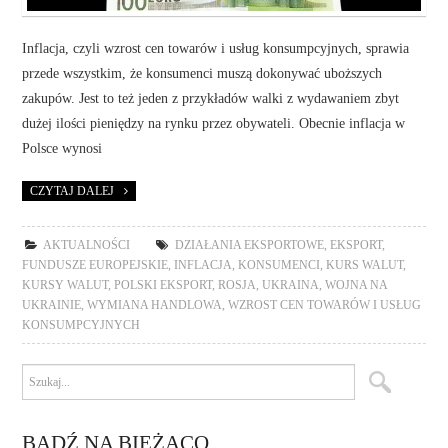
Inflacja, czyli wzrost cen towarów i usług konsumpcyjnych, sprawia
przede wszystkim, że konsumenci muszą dokonywać uboższych
zakupów. Jest to też jeden z przykładów walki z wydawaniem zbyt
dużej ilości pieniędzy na rynku przez obywateli. Obecnie inflacja w
Polsce wynosi
CZYTAJ DALEJ
AKTUALNOŚCI
DZIAŁANIA EKSPORTOWE
,
EKSPORT
,
FUNDUSZE EUROPEJSKIE
,
INFLACJA
,
KONSUMENCI
,
KURS WALUT
,
KURSY WALUT
,
POLSKI EKSPORT
,
ROSJA
,
UKRAINA
,
WOJNA NA
UKRAINIE
,
WYMIANA HANDLOWA
,
WZROST CEN TOWARÓW I USŁUG
KONSUMPCYJNYCH
BĄDŹ NA BIEŻĄCO