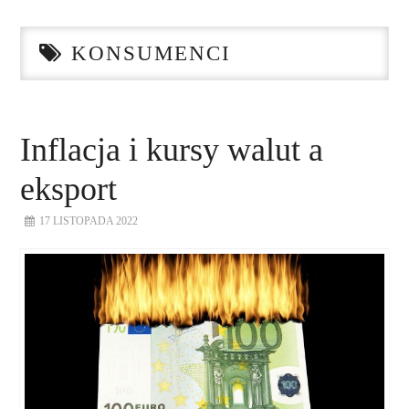
STRONA GŁÓWNA
KONSUMENCI
O NAS
NASZE USŁUGI
Inflacja i kursy walut a
DORADZTWO
eksport
PLAN ROZWOJU EKSPORTU
17 LISTOPADA 2022
PROEXIO
KONTAKT