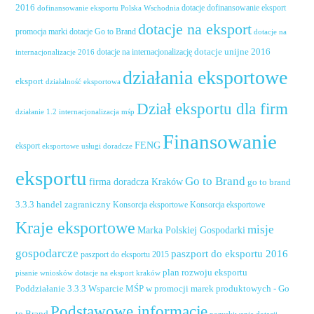
2016
dotacje dofinansowanie eksport
dofinansowanie eksportu Polska Wschodnia
dotacje na eksport
promocja marki
dotacje Go to Brand
dotacje na
dotacje unijne 2016
dotacje na internacjonalizację
internacjonalizacje 2016
działania eksportowe
eksport
działalność eksportowa
Dział eksportu dla firm
działanie 1.2 internacjonalizacja mśp
Finansowanie
FENG
eksport
eksportowe usługi doradcze
eksportu
Go to Brand
firma doradcza Kraków
go to brand
handel zagraniczny
3.3.3
Konsorcja eksportowe
Konsorcja eksportowe
Kraje eksportowe
misje
Marka Polskiej Gospodarki
gospodarcze
paszport do eksportu 2016
paszport do eksportu 2015
plan rozwoju eksportu
pisanie wniosków dotacje na eksport kraków
Poddziałanie 3.3.3 Wsparcie MŚP w promocji marek produktowych - Go
Podstawowe informacje
to Brand