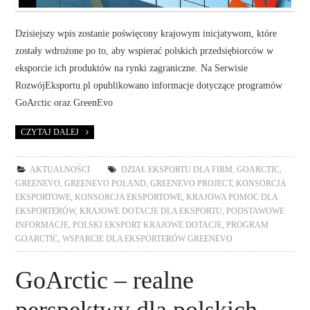
Dzisiejszy wpis zostanie poświęcony krajowym inicjatywom, które
zostały wdrożone po to, aby wspierać polskich przedsiębiorców w
eksporcie ich produktów na rynki zagraniczne. Na Serwisie
RozwójEksportu.pl opublikowano informacje dotyczące programów
GoArctic oraz GreenEvo
CZYTAJ DALEJ
AKTUALNOŚCI
DZIAŁ EKSPORTU DLA FIRM
,
GOARCTIC
,
GREENEVO
,
GREENEVO POLAND
,
GREENEVO PROJECT
,
KONSORCJA
EKSPORTOWE
,
KONSORCJA EKSPORTOWE
,
KRAJOWA POMOC DLA
EKSPORTERÓW
,
KRAJOWE DOTACJE DLA EKSPORTU
,
PODSTAWOWE
INFORMACJE
,
POLSKI EKSPORT KRAJOWE DOTACJE
,
PROGRAM
GOARCTIC
,
WSPARCIE DLA EKSPORTERÓW GREENEVO
GoArctic – realne