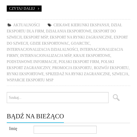
CZYTAJ DALEJ
AKTUALNOŚCI
CIEKAWE KIERUNKI EKSPANSJI
,
DZIAŁ
EKSPORTU DLA FIRM
,
DZIAŁANIA EKSPORTOWE
,
EKSPORT DO
SZWECJI
,
EKSPORT MŚP
,
EKSPORT NA RYNKI ZAGRANICZNE
,
EXPORT
DO SZWECJI
,
GDZIE EKSPORTOWAC
,
GOARCTIC
,
INTERNACJONALIZACJA DZIAŁALNOŚCI
,
INTERNACJONALIZACJA
FIRMY
,
INTERNACJONALIZACJA MŚP
,
KRAJE EKSPORTOWE
,
PODSTAWOWE INFORMACJE
,
POLSKI EKSPORT FIRM
,
POLSKI
EKSPORT ZAGRANICZNY
,
PROMOCJA EKSPORTU
,
ROZWÓJ EKSPORTU
,
RYNKI EKSPORTOWE
,
SPRZEDAŻ NA RYNKI ZAGRANICZNE
,
SZWECJA
,
WSPARCIE EKSPORTU MSP
BĄDŹ NA BIEŻĄCO
Imię