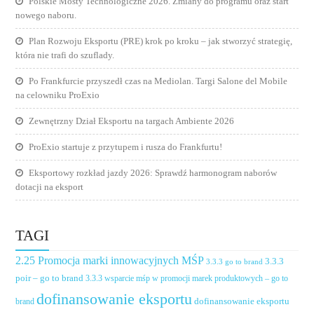
Polskie Mosty Technologiczne 2026. Zmiany do programu oraz start
nowego naboru.
Plan Rozwoju Eksportu (PRE) krok po kroku – jak stworzyć strategię,
która nie trafi do szuflady.
Po Frankfurcie przyszedł czas na Mediolan. Targi Salone del Mobile
na celowniku ProExio
Zewnętrzny Dział Eksportu na targach Ambiente 2026
ProExio startuje z przytupem i rusza do Frankfurtu!
Eksportowy rozkład jazdy 2026: Sprawdź harmonogram naborów
dotacji na eksport
TAGI
2.25 Promocja marki innowacyjnych MŚP
3.3.3
3.3.3 go to brand
poir – go to brand
3.3.3 wsparcie mśp w promocji marek produktowych – go to
dofinansowanie eksportu
dofinansowanie eksportu
brand